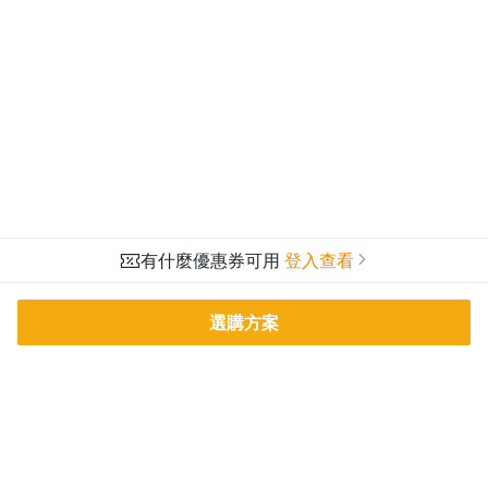
有什麼優惠券可用
登入查看
選購方案
PressPlay Academy
課程分類
品牌介紹
線上課程
投資理財
語言學習