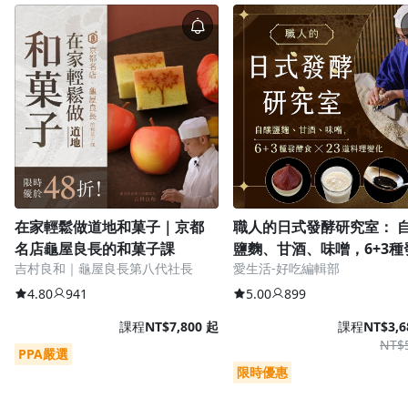
→ 點選「我的學習」→ 查看「已開通」課程。
如
果登入「我的學習」後仍找不到課程，可能是登入
了不同帳號。
請先登出，回到登入頁面點選「
忘記
購課帳號
」查詢正確帳號，或查看購買後的通知
信，信中也會顯示您當時使用的信箱。
在家輕鬆做道地和菓子｜京都
職人的日式發酵研究室： 
名店龜屋良長的和菓子課
鹽麴、甘酒、味噌，6+3種
吉村良和｜龜屋良長第八代社長
愛生活-好吃編輯部
食x23道料理變化
4.80
941
5.00
899
課程
NT$7,800 起
課程
NT$3,6
NT$
PPA嚴選
限時優惠