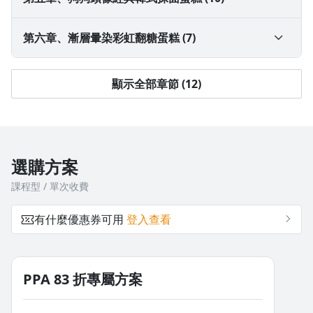
2-4 延伸學習｜四吋加高肉胚填內餡裝填
3-3 店內營業配方-馬鈴薯抹面完美配比
4-2 淋面配方與流態設計技巧
5-1 韓式抹面配色與手法技巧
第六章、漸層暈染彩虹翻糖蛋糕 (7)
3-4 蛋糕調色萬用技巧
4-3 擠花配方與各式花嘴應用
5-2 擠花配方與質地調配
6-1 漸層暈染抹面手法與技巧
顯示全部章節 (12)
3-5 後期抹面軟硬度調整
4-4-1 寵物餅乾製作與技巧
5-3 狗狗頭像材料與塑形技巧
6-2 硬式無麩質翻糖介紹與保存方式
3-6 基礎抹面手法與平滑技巧
4-4-2 五種替換食材與成品差異
5-4 常見犬種頭像示範｜赤柴犬、黑柴犬
6-3 翻糖工具介紹與彩虹翻糖製作技巧
選購方案
課程型 / 單次收費
4-5 蛋糕裝飾組合與視覺設計方法
5-4 常見犬種頭像示範｜柯基犬
6-4 完整翻模技巧
有什麼優惠券可用
登入查看
5-4 常見犬種頭像示範｜黑色邊境牧羊犬
6-5 零失敗切模技巧
5-4 常見犬種頭像示範｜白色法鬥
6-6 造型翻糖製作與質地密技
PPA 83 折專屬方案