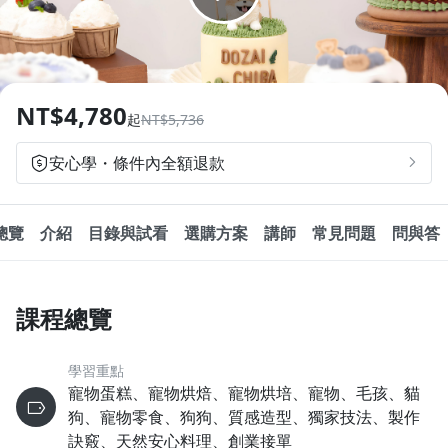
1.0x
追蹤
分享
0.75x
NT$4,780
起
NT$5,736
安心學・條件內全額退款
總覽
介紹
目錄與試看
選購方案
講師
常見問題
問與答
課程總覽
學習重點
寵物蛋糕、寵物烘焙、寵物烘培、寵物、毛孩、貓
狗、寵物零食、狗狗、質感造型、獨家技法、製作
訣竅、天然安心料理、創業接單