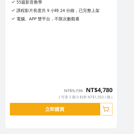
5-4 常見犬種頭像示範｜白色狐狸犬
6-7 蛋糕裝飾組合與視覺設計方法
55篇影音教學
課程影片長度共 9 小時 24 分鐘，已完整上架
5-4 常見犬種頭像示範｜紅色貴賓犬
電腦、APP 雙平台，不限次數觀看
5-5 蛋糕裝飾組合與視覺設計方法
NT$4,780
NT$5,736
( 可享 3 期 0 利率 NT$1,593 / 期 )
立即購買