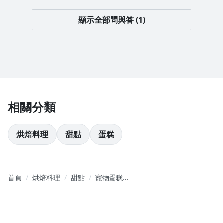
顯示全部問與答 (1)
相關分類
烘焙料理
甜點
蛋糕
首頁
烘焙料理
甜點
寵物蛋糕人
氣名店｜7
款質感造型
Ｘ20 道獨家
技法全解析