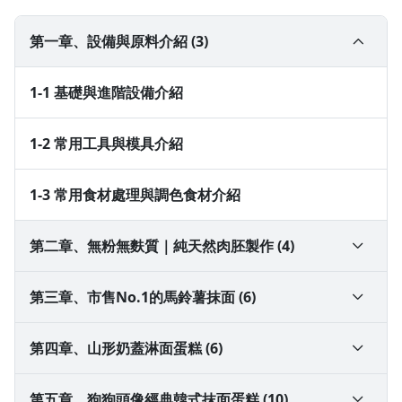
第一章、設備與原料介紹 (3)
1-1 基礎與進階設備介紹
1-2 常用工具與模具介紹
1-3 常用食材處理與調色食材介紹
第二章、無粉無麩質｜純天然肉胚製作 (4)
2-1 食材打泥技巧與黃金比例判斷標準
第三章、市售No.1的馬鈴薯抹面 (6)
2-2 肉胚的不塌陷填模技巧及4到6款可替換食材介紹
3-1 馬鈴薯品種挑選與判斷
第四章、山形奶蓋淋面蛋糕 (6)
2-3 烤前肉胚撕膜技巧與烤胚注意事項
3-2 鬆軟馬鈴薯的正確熟化方式
4-1 山形抹面手法與技巧
第五章、狗狗頭像經典韓式抹面蛋糕 (10)