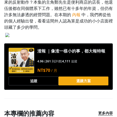
來的反射動作？本集的主角鄭先生是便利商店的店長，他退
1.0x
伍後都在同個體系下工作，雖然已有十多年的年資，但仍有
許多無法參透的經營問題。在本期的
內報
中，我們將從他
0.75x
的個人經驗出發，看看這間外人認為算是成功的小小店面裡
頭藏了多少的學問。
渣報 ｜像渣一樣小的事，都大報特報
4.96
(
261
則評價)
4,111
追蹤
NT$70
/ 月
追蹤
選購方案
本專欄的推薦內容
更多內容