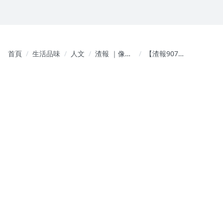
首頁
生活品味
人文
渣報 ｜像渣
【渣報907】
一樣小的
外報：脈絡
事，都大報
（八十四）
特報
急公好義