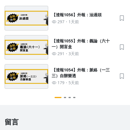
【渣報1056】外報：油過頭
297
1天前
【渣報1055】外報：義論（六十
一）開盲盒
291
3天前
【渣報1054】外報：脈絡（一三
三）自辦樂透
179
5天前
留言