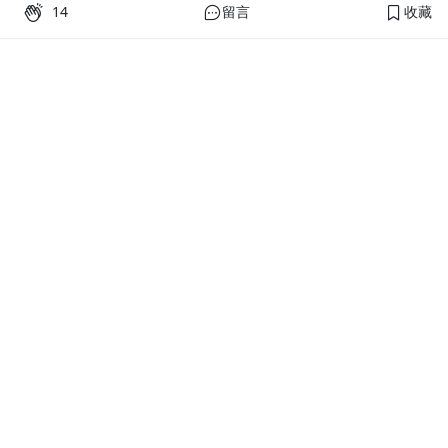
14
留言
收藏
PressPlay Academy
課程分類
品牌介紹
線上課程
投資理財
語言學習
PPA 部落格
訂閱學習
烘焙料理
健康健身
活動主題館
耳邊說書
生活品味
職場技能
行銷
藝文娛樂
幫助
條款與政策
提案教學
聯絡客服
平台會員規範及申訴管道
優惠專區
常見問題
優惠使用規則