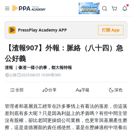
註冊領取 上千元優惠券！
公告
沒有描述
--:--
--:--
PressPlay Academy APP
打開 App
登入/註冊
🌞 PPA 避暑津貼．冷氣房升級｜期間快閃活動
🥵 酷暑限時快閃｜單筆滿 NT$2,500 現折 NT$300、再贈最高
【渣報907】外報：脈絡（八十四）急
2% 點數回饋！🚀 酷暑來襲．偷偷在冷氣房升級 📈⭐️ 【冷氣房
4 天前
進修 限時開跑】◾單筆滿 NT$2,500 現折 NT$300◾活動期間：
公好義
即日起 - 8/13（只有一週）-📣 酷暑季好康 \ 再加碼 /→ 點數回饋
返回播放器
無上限🔥購買任一課程 or 訂閱✅ 消費即享回饋 1% 點數✅ 滿
查看全部
$5,000 回饋 2% 點數🎁 此為 PPA 官方帳號 Line@ 專屬活動，加
渣報 ｜像渣一樣小的事，都大報特報
1.0x
入好友👉 享有「渠道專屬活動」及「個人化推播」！
清除全部
公開
2025/08/25 10:00
385
追蹤列表
播放清單
播放速度
全部
分享
字級
深色
2.0x
沒有播放清單
1.75x
管理者和基層員工經常在許多事情上有看法的落差，但這落
去逛逛
差到底有多大呢？只是因為利益上的矛盾嗎？有些中間主管
1.5x
沒有股權，卻比老闆更操煩公司業務，也更常與基層產生磨
擦，這是道德層面的責任感使然，還是在歷練過程中培養出
1.25x