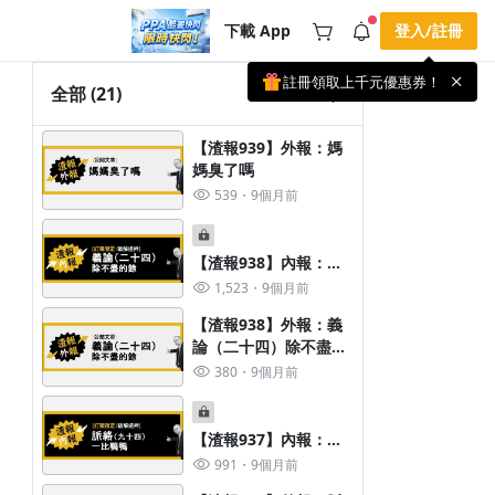
下載 App
登入/註冊
註冊領取上千元優惠券！
公告
全部
(21)
載 APP 領取獎勵，隨時吸收新知識
🌞 PPA 避暑津貼．冷氣房升級｜
手機掃描下載
【渣報939】外報：媽
🥵 酷暑限時快閃｜單筆滿 NT$2,500 現
期間快閃活動
媽臭了嗎
折 NT$300、再贈最高 2% 點數回饋！
3 天前
🚀 酷暑來襲．偷偷在冷氣房升級 📈
539
9個月前
⭐️ 【冷氣房進修 限時開跑】◾單筆滿
NT$2,500 現折 NT$300◾活動期間：即
查看全部
日起 - 8/13（只有一週）-📣 酷暑季好康
\ 再加碼 /→ 點數回饋無上限🔥購買任一
【渣報938】內報：義
課程 or 訂閱✅ 消費即享回饋 1% 點數
論（二十四）除不盡的
1,523
9個月前
✅ 滿 $5,000 回饋 2% 點數🎁 此為 PPA
餘
官方帳號 Line@ 專屬活動，加入好友👉
【渣報938】外報：義
享有「渠道專屬活動」及「個人化推
播」！
論（二十四）除不盡的
餘
380
9個月前
【渣報937】內報：脈
絡（九十四）一比鴨鴨
991
9個月前