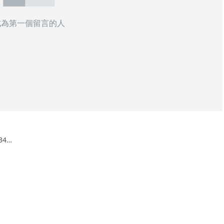
成為第一個留言的人
34】
脈絡
三）
已