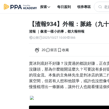
探索
每日簽到
領券專區
【渣報934】外報：脈絡（九
渣報 ｜像渣一樣小的事，都大報特報
公開
2025/10/27 10:00
366
20
留言
收藏
賣冰到底好不好賺？沒賣過的都說好賺，正在
沒賺頭，那為什麼能開這麼久？可要說有多好
的現金流。本集的主角林先生是剉冰店的第二
展空間，但若有人想和他競爭，或許也沒想像
慢慢梳理出一條脈絡，讓外行人也能看懂這個