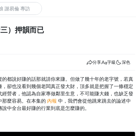
十三）押韻而已
下
分享
字級
深色
賣的都說好賺的話那就請你來賺。但做了幾十年的老字號，若真
賺，卻也沒看到幾個老闆真正發大財，頂多就是把握了一條穩定
代經營者，他認為自家專做鄰里生意，不可能賺大錢，也缺乏發
中那麼容易。在本集的
內報
中，我們會從他跳來跳去的論述中
傳說中全台最好賺的行業到底是怎麼賺的。