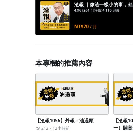
渣報 ｜像渣一樣小的事，
4.96
(
261
則評價)
4,110
追蹤
NT$70
/ 月
本專欄的推薦內容
【渣報1056】外報：油過頭
【渣報1
一）開盲
212
12小時前