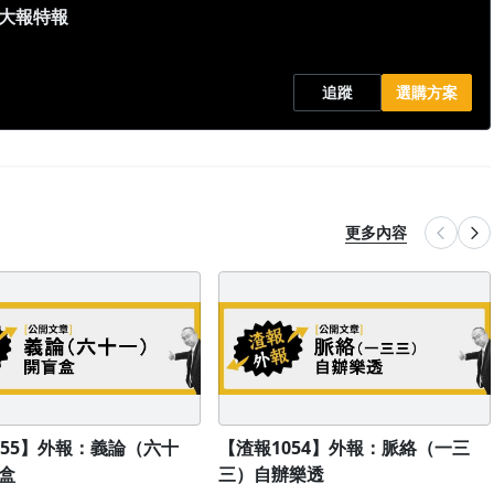
都大報特報
追蹤
選購方案
更多內容
055】外報：義論（六十
【渣報1054】外報：脈絡（一三
盒
三）自辦樂透