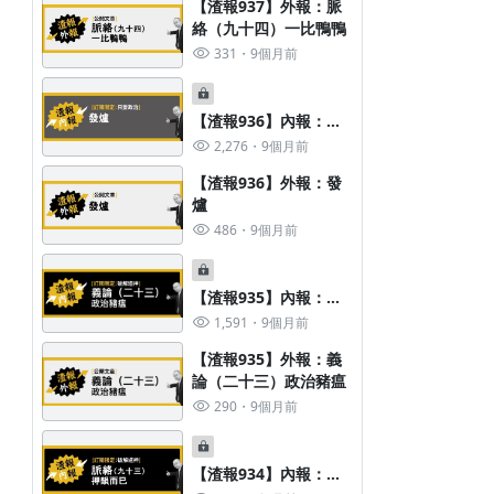
【渣報937】外報：脈
絡（九十四）一比鴨鴨
331
9個月前
【渣報936】內報：發
爐
2,276
9個月前
【渣報936】外報：發
爐
486
9個月前
【渣報935】內報：義
論（二十三）政治豬瘟
1,591
9個月前
【渣報935】外報：義
論（二十三）政治豬瘟
290
9個月前
【渣報1053】外報：還敢倒閣啊
【渣報1052】外報：
總統的賽道
【渣報934】內報：脈
354
1週前