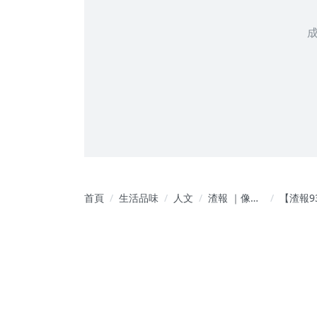
首頁
生活品味
人文
渣報 ｜像渣
【渣報9
一樣小的
外報：
事，都大報
（九十
特報
押韻而