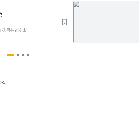
!
如何活用技術分析
03】
現象
五）
驗室