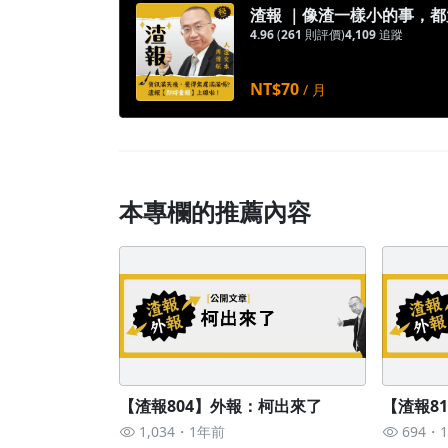
渣報 ｜像渣一樣小的事，
4.96
(
261
則評價)
4,109
追蹤
NT$70
/ 月
本專欄的推薦內容
【渣報804】外報：柯出來了
【渣報8
1,034
1年前
694