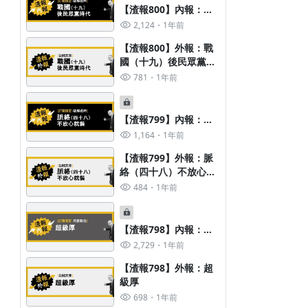
【渣報800】內報：戰
國（十九）後民眾黨時
2,124
1年前
代
【渣報800】外報：戰
國（十九）後民眾黨時
代
781
1年前
【渣報799】內報：脈
絡（四十八）不放心就
1,164
1年前
裝
【渣報799】外報：脈
絡（四十八）不放心就
裝
484
1年前
【渣報798】內報：超
【日常腦動篇-總目錄】
級厚
2,729
1年前
1,479
5年前
【渣報798】外報：超
迷走大學：怪奇人生哲學實驗室
級厚
698
1年前