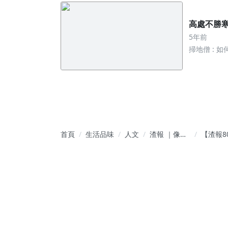
高處不勝寒
5年前
掃地僧 : 
首頁
生活品味
人文
渣報 ｜像渣
【渣報8
一樣小的
外報：
事，都大報
（二十
特報
病毒實