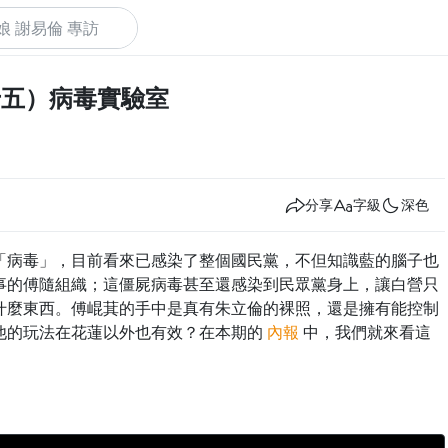
十五）病毒實驗室
下
分享
字級
深色
「病毒」，目前看來已感染了整個國民黨，不但知識藍的腦子也
事的傅隨組織；這僵屍病毒甚至還感染到民眾黨身上，讓白營只
什麼東西。傅崐萁的手中是真有朱立倫的裸照，還是擁有能控制
他的玩法在花蓮以外也有效？在本期的
內報
中，我們就來看這