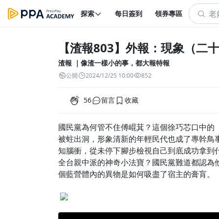
探索
每日簽到
領券專區
【渣報803】外報：現象（二
渣報 ｜像渣一樣小的事，都大報特報
公開
2024/12/25 10:00
852
56
留言
收藏
國民黨為何管不住傅崐萁？這個徐巧芯口中的
被蛀出洞，形象清新的年輕民代也成了專幹鳥
知腦衝，從未停下腳步檢視自己到底成功拿到
全台親中派的神奇小法寶？國民黨難道都認為
個藍營體內的異物是如何吸盡了宿主的膏肓。