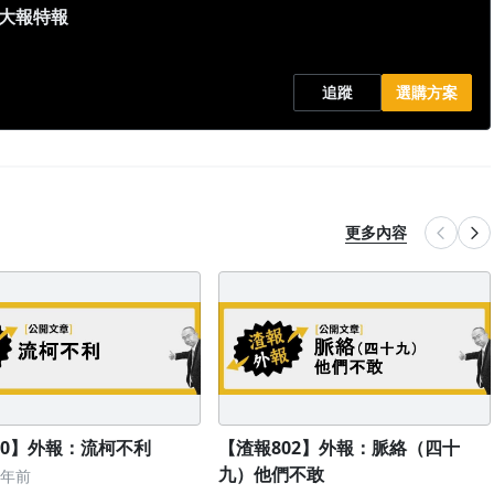
都大報特報
追蹤
選購方案
更多內容
10】外報：流柯不利
【渣報802】外報：脈絡（四十
九）他們不敢
1年前