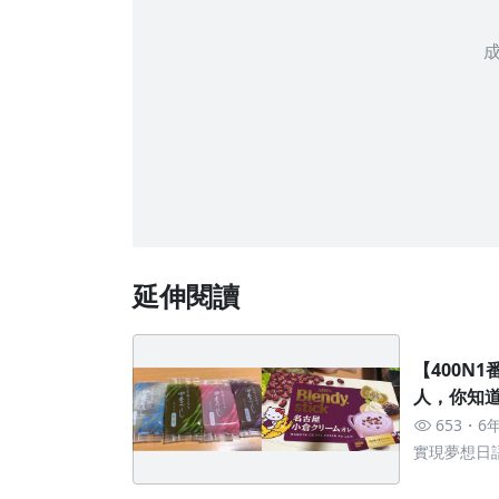
延伸閱讀
【400N
人，你知
653
6
實現夢想日