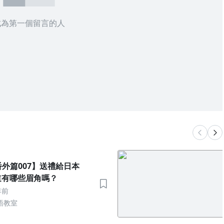
成為第一個留言的人
1番外篇007】送禮給日本
道有哪些眉角嗎？
年前
語教室