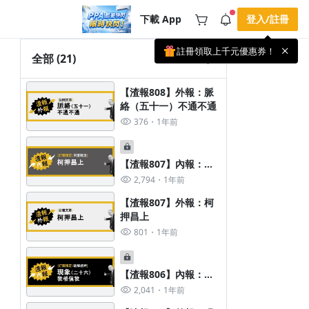
下載 App
登入/註冊
註冊領取上千元優惠券！
公告
全部
(21)
載 APP 領取獎勵，隨時吸收新知識
🌞 PPA 避暑津貼．冷氣房升級｜
手機掃描下載
【渣報808】外報：脈
🥵 酷暑限時快閃｜單筆滿 NT$2,500 現
期間快閃活動
絡（五十一）不通不通
折 NT$300、再贈最高 2% 點數回饋！
4 天前
🚀 酷暑來襲．偷偷在冷氣房升級 📈
376
1年前
⭐️ 【冷氣房進修 限時開跑】◾單筆滿
NT$2,500 現折 NT$300◾活動期間：即
查看全部
日起 - 8/13（只有一週）-📣 酷暑季好康
\ 再加碼 /→ 點數回饋無上限🔥購買任一
【渣報807】內報：柯
課程 or 訂閱✅ 消費即享回饋 1% 點數
押昌上
2,794
1年前
✅ 滿 $5,000 回饋 2% 點數🎁 此為 PPA
官方帳號 Line@ 專屬活動，加入好友👉
【渣報807】外報：柯
享有「渠道專屬活動」及「個人化推
播」！
押昌上
801
1年前
【渣報806】內報：現
象（二十六）我相信我
2,041
1年前