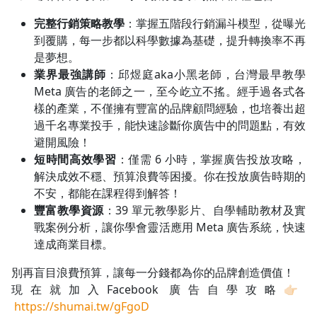
完整行銷策略教學
：掌握五階段行銷漏斗模型，從曝光
到覆購，每一步都以科學數據為基礎，提升轉換率不再
是夢想。
業界最強講師
：邱煜庭aka小黑老師，台灣最早教學
Meta 廣告的老師之一，至今屹立不搖。經手過各式各
樣的產業，不僅擁有豐富的品牌顧問經驗，也培養出超
過千名專業投手，能快速診斷你廣告中的問題點，有效
避開風險！
短時間高效學習
：僅需 6 小時，掌握廣告投放攻略，
解決成效不穩、預算浪費等困擾。你在投放廣告時期的
不安，都能在課程得到解答！
豐富教學資源
：39 單元教學影片、自學輔助教材及實
戰案例分析，讓你學會靈活應用 Meta 廣告系統，快速
達成商業目標。
別再盲目浪費預算，讓每一分錢都為你的品牌創造價值！
現在就加入Facebook 廣告自學攻略👉🏻
https://shumai.tw/gFgoD