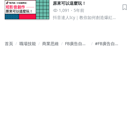
原來可以這麼玩！
1,091
5年前
抖音達人Icy｜教你如何創造爆紅
TikTok短影音
首頁
職場技能
商業思維
FB廣告自學
#FB廣告自
攻略｜從0打
學攻略 #畫
造你的行銷
面名詞解釋
漏斗
篇 #自動化
規則 #D5