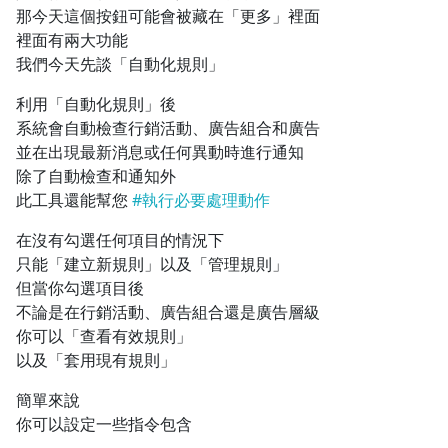
那今天這個按鈕可能會被藏在「更多」裡面
1.0x
裡面有兩大功能
我們今天先談「自動化規則」
0.75x
利用「自動化規則」後
系統會自動檢查行銷活動、廣告組合和廣告
並在出現最新消息或任何異動時進行通知
除了自動檢查和通知外
此工具還能幫您
#執行必要處理動作
在沒有勾選任何項目的情況下
只能「建立新規則」以及「管理規則」
但當你勾選項目後
不論是在行銷活動、廣告組合還是廣告層級
你可以「查看有效規則」
以及「套用現有規則」
簡單來說
你可以設定一些指令包含