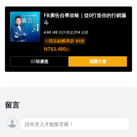
沒有待播放的清單
去逛逛
FB廣告自學攻略｜從0打造你的行銷漏
斗
4.60
(
49
則評價)
2,314
追蹤
現在結帳再折 89折
NT$3,480
起
領優惠
選購方案
留言