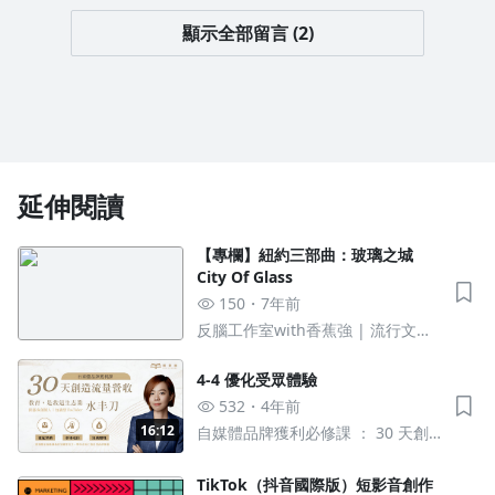
顯示全部留言 (2)
延伸閱讀
【專欄】紐約三部曲：玻璃之城
City Of Glass
150
7年前
反腦工作室with香蕉強 | 流行文化
解剖學
4-4 優化受眾體驗
532
4年前
16:12
自媒體品牌獲利必修課 ： 30 天創
造流量營收
TikTok（抖音國際版）短影音創作