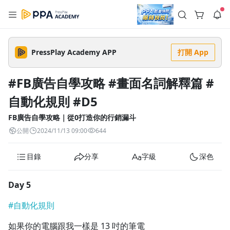
註冊領取 上千元優惠券！
公告
沒有描述
--:--
--:--
PressPlay Academy APP
打開 App
登入/註冊
🌞 PPA 避暑津貼．冷氣房升級｜期間快閃活動
🥵 酷暑限時快閃｜單筆滿 NT$2,500 現折 NT$300、再贈最高
#FB廣告自學攻略 #畫面名詞解釋篇 #
2% 點數回饋！🚀 酷暑來襲．偷偷在冷氣房升級 📈⭐️ 【冷氣房
2 天前
進修 限時開跑】◾單筆滿 NT$2,500 現折 NT$300◾活動期間：
自動化規則 #D5
即日起 - 8/13（只有一週）-📣 酷暑季好康 \ 再加碼 /→ 點數回饋
返回播放器
無上限🔥購買任一課程 or 訂閱✅ 消費即享回饋 1% 點數✅ 滿
查看全部
$5,000 回饋 2% 點數🎁 此為 PPA 官方帳號 Line@ 專屬活動，加
FB廣告自學攻略｜從0打造你的行銷漏斗
1.0x
入好友👉 享有「渠道專屬活動」及「個人化推播」！
清除全部
公開
2024/11/13 09:00
644
追蹤列表
播放清單
播放速度
目錄
分享
字級
深色
2.0x
沒有播放清單
1.75x
Day 5
去逛逛
1.5x
#自動化規則
1.25x
如果你的電腦跟我一樣是 13 吋的筆電