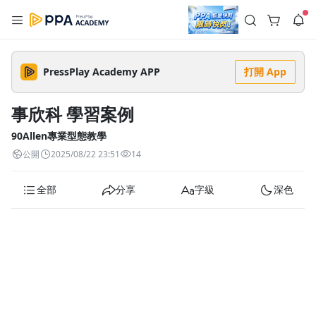
註冊領取 上千元優惠券！
公告
沒有描述
--:--
--:--
PressPlay Academy APP
打開 App
登入/註冊
🌞 PPA 避暑津貼．冷氣房升級｜期間快閃活動
🥵 酷暑限時快閃｜單筆滿 NT$2,500 現折 NT$300、再贈最高
事欣科 學習案例
2% 點數回饋！🚀 酷暑來襲．偷偷在冷氣房升級 📈⭐️ 【冷氣房
2 天前
進修 限時開跑】◾單筆滿 NT$2,500 現折 NT$300◾活動期間：
即日起 - 8/13（只有一週）-📣 酷暑季好康 \ 再加碼 /→ 點數回饋
90Allen專業型態教學
返回播放器
無上限🔥購買任一課程 or 訂閱✅ 消費即享回饋 1% 點數✅ 滿
查看全部
公開
2025/08/22 23:51
14
$5,000 回饋 2% 點數🎁 此為 PPA 官方帳號 Line@ 專屬活動，加
1.0x
入好友👉 享有「渠道專屬活動」及「個人化推播」！
清除全部
追蹤列表
播放清單
全部
分享
字級
深色
播放速度
2.0x
沒有播放清單
1.75x
去逛逛
1.5x
1.25x