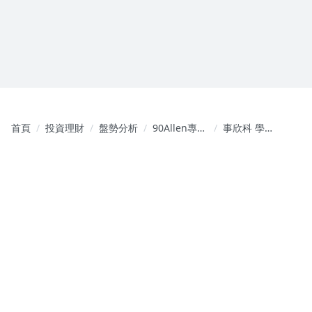
首頁
投資理財
盤勢分析
90Allen專業
事欣科 學習
型態教學
案例