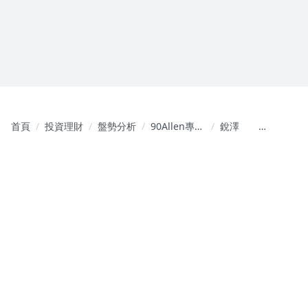
首頁
投資理財
盤勢分析
90Allen專業
銳澤 學
型態教學
習案例