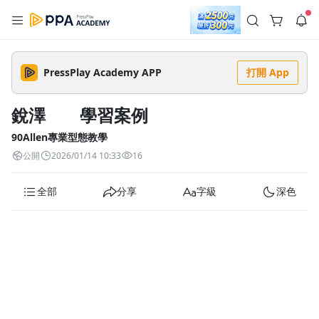
註冊領取 上千元優惠券！
公告
沒有描述
--:--
--:--
PressPlay Academy APP
打開 App
登入/註冊
🌞 PPA 避暑津貼．冷氣房升級｜期間快閃活動
🥵 酷暑限時快閃｜單筆滿 NT$2,500 現折 NT$300、再贈最高
銳澤 學習案例
2% 點數回饋！🚀 酷暑來襲．偷偷在冷氣房升級 📈⭐️ 【冷氣房
2 天前
進修 限時開跑】◾單筆滿 NT$2,500 現折 NT$300◾活動期間：
即日起 - 8/13（只有一週）-📣 酷暑季好康 \ 再加碼 /→ 點數回饋
90Allen專業型態教學
返回播放器
無上限🔥購買任一課程 or 訂閱✅ 消費即享回饋 1% 點數✅ 滿
查看全部
公開
2026/01/14 10:33
16
$5,000 回饋 2% 點數🎁 此為 PPA 官方帳號 Line@ 專屬活動，加
1.0x
入好友👉 享有「渠道專屬活動」及「個人化推播」！
清除全部
追蹤列表
播放清單
全部
分享
字級
深色
播放速度
2.0x
沒有播放清單
1.75x
去逛逛
1.5x
1.25x