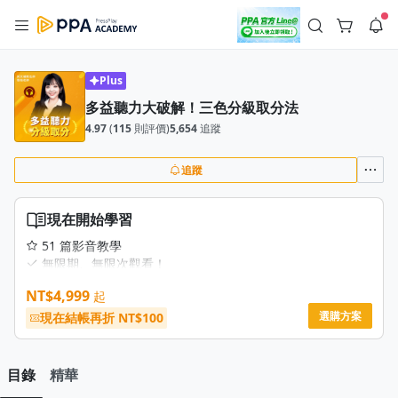
註冊領取 上千元優惠券！
公告
沒有描述
--:--
--:--
Plus
多益聽力大破解！三色分級取分法
登入/註冊
🌞 PPA 避暑津貼．冷氣房升級｜期間快閃活動
4.97
(
115
則評價)
5,654
追蹤
🥵 酷暑限時快閃｜單筆滿 NT$2,500 現折 NT$300、再贈最高
2% 點數回饋！🚀 酷暑來襲．偷偷在冷氣房升級 📈⭐️ 【冷氣房
2 天前
進修 限時開跑】◾單筆滿 NT$2,500 現折 NT$300◾活動期間：
即日起 - 8/13（只有一週）-📣 酷暑季好康 \ 再加碼 /→ 點數回饋
追蹤
返回播放器
無上限🔥購買任一課程 or 訂閱✅ 消費即享回饋 1% 點數✅ 滿
查看全部
$5,000 回饋 2% 點數🎁 此為 PPA 官方帳號 Line@ 專屬活動，加
1.0x
入好友👉 享有「渠道專屬活動」及「個人化推播」！
清除全部
現在開始學習
追蹤列表
播放清單
播放速度
51 篇影音教學
無限期、無限次觀看！
2.0x
20 小時課程影片
NT$4,999
起
6 小時課程音檔（高頻必考400句及聽力練習音檔）
沒有播放清單
1.75x
課前實力檢測、各單元三色分級回家練習題、與一回超擬真
選購方案
現在結帳再折 NT$100
去逛逛
模考（總計 760 道仿真試題）
1.5x
課程相關問題可隨時於影片下方留言，老師親自回覆
🎯 課程已經100%上架完畢，購買後可立即開始學習全部課程
目錄
精華
1.25x
內容！