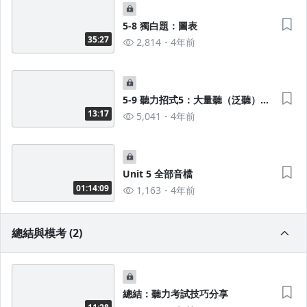
5-8 獨白題：圖表
35:27
2,814
4年前
5-9 聽力招式5：大量聽（泛聽）＋
獨白題高頻100句 X 三國口音音檔
13:17
5,041
4年前
Unit 5 全部音檔
01:14:09
1,163
4年前
總結與模考 (2)
總結：聽力考試技巧分享