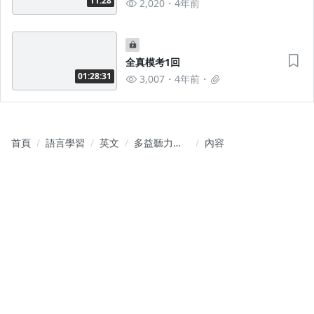
11:28
2,020
4年前
全真模考1回
01:28:31
3,007
4年前
首頁
語言學習
英文
多益聽力大
內容
破解！三色
分級取分法