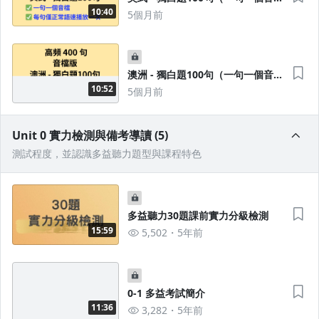
檔）
10:40
5個月前
澳洲 - 獨白題100句（一句一個音
檔）
10:52
5個月前
沒有待播放的清單
Unit 0 實力檢測與備考導讀 (5)
去逛逛
測試程度，並認識多益聽力題型與課程特色
多益聽力30題課前實力分級檢測
15:59
5,502
5年前
0-1 多益考試簡介
11:36
3,282
5年前