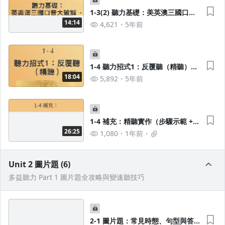
1-3(2) 聽力基礎：美英澳三國口音
大破解-母音篇+其他例外
14:14
4,621
5年前
1-4 聽力招式1：反覆聽（精聽）＋
美英澳口音高頻音檔使用訣竅與補
18:04
5,892
5年前
充資源
1-4 補充：精聽實作（步驟示範 +
練習題），改善「聽不懂但看得
26:25
1,080
1年前
懂」的問題
Unit 2 圖片題 (6)
多益聽力 Part 1 圖片題全攻略與變速聽技巧
2-1 圖片題：常見時態、句型與答