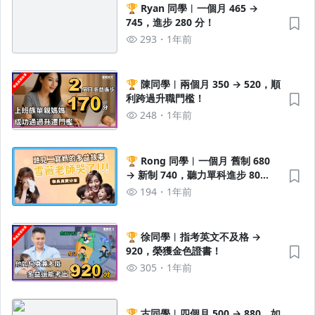
🏆 Ryan 同學︱一個月 465 →
745，進步 280 分！
293
1年前
🏆 陳同學︱兩個月 350 → 520，順
利跨過升職門檻！
248
1年前
🏆 Rong 同學︱一個月 舊制 680
→ 新制 740，聽力單科進步 80
分！
194
1年前
🏆 徐同學︱指考英文不及格 →
920，榮獲金色證書！
305
1年前
🏆 古同學︱四個月 500 → 880，如