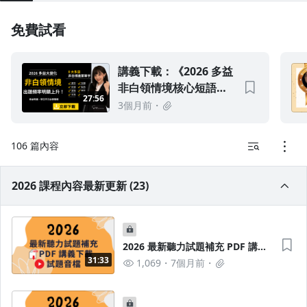
1.0x
免費試看
0.75x
講義下載：《2026 多益
非白領情境核心短語
27:56
120 組》
3個月前
106 篇內容
2026 課程內容最新更新 (23)
2026 最新聽力試題補充 PDF 講義
下載 & 試題音檔
31:33
1,069
7個月前