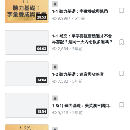
1-1 聽力基礎：字彙養成與熟悉
28:53
9,999+
5年前
1-1 補充：單字要複習幾遍才不會
再忘記？是同一天內念很多遍嗎？
2,654
3年前
06:03
1-2 聽力基礎：連音與省略音
34:04
7,582
5年前
1-3(1) 聽力基礎：美英澳三國口音
大破解-子音篇
15:54
5,713
5年前