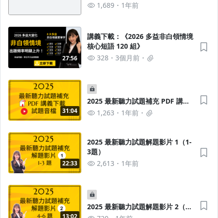
辦？
1,689
1年前
講義下載：《2026 多益非白領情境
核心短語 120 組》
328
3個月前
27:56
2025 最新聽力試題補充 PDF 講義
下載 & 試題音檔
31:04
1,263
1年前
2025 最新聽力試題解題影片 1（1-
3題）
2,613
1年前
22:33
2025 最新聽力試題解題影片 2（4-
6題）
13:02