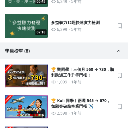
6,249
5年前
05:43
多益聽力12題快速實力檢測
6,399
5年前
07:18
學員榜單 (8)
🏆 劉同學︱三個月 560 → 730，順
利跨過工作升等門檻！
1,099
1年前
🏆 Koli 同學︱兩週 545 → 670，
如願突破航空業門檻 ✈️
2,598
1年前