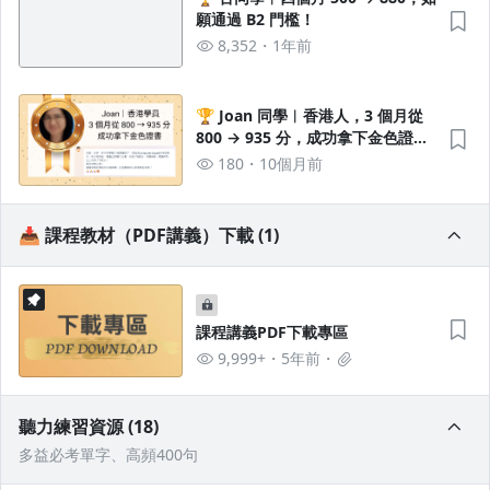
願通過 B2 門檻！
8,352
1年前
🏆 Joan 同學︱香港人，3 個月從
800 → 935 分，成功拿下金色證
書！
180
10個月前
📥 課程教材（PDF講義）下載 (1)
課程講義PDF下載專區
9,999+
5年前
聽力練習資源 (18)
多益必考單字、高頻400句