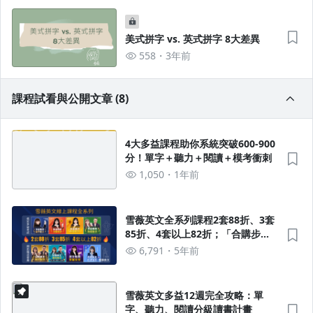
美式拼字 vs. 英式拼字 8大差異
558
3年前
課程試看與公開文章 (8)
4大多益課程助你系統突破600-900
分！單字＋聽力＋閱讀＋模考衝刺
1,050
1年前
雪薇英文全系列課程2套88折、3套
85折、4套以上82折；「合購步
驟」詳見內文
6,791
5年前
雪薇英文多益12週完全攻略：單
字、聽力、閱讀分級讀書計畫