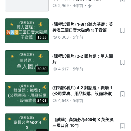
5,969
4年前
(課程試看片) 1-3(1)聽力基礎：英
美澳三國口音大破解(1)子音篇
6,303
5年前
15:55
(課程試看片) 2-2 圖片題：單人圖
片
4,617
5年前
30:30
(課程試看片) 4-2 對話題：職場 1
(公司業務、用品採購、設備維修)
4,643
5年前
34:08
（試聽）高頻必考400句 X 英美澳
三國口音 10句