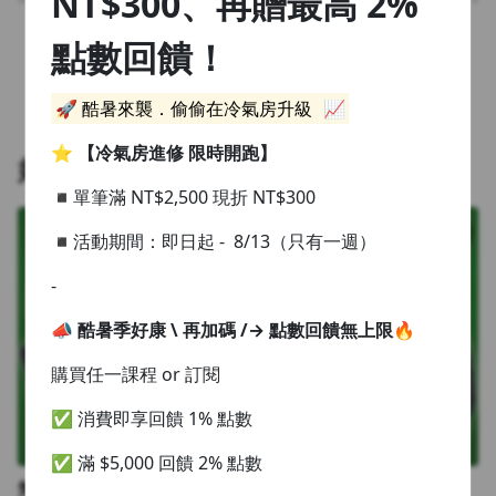
NT$300、再贈最高 2%
首頁
1.0x
點數回饋！
0.75x
返回首頁
🚀 酷暑來襲．偷偷在冷氣房升級
📈
⭐️
【冷氣房進修 限時開跑】
好評推薦
◾單筆滿 NT$2,500 現折 NT$300
◾活動期間：即日起 - 8/13（只有一週）
-
📣 酷暑季好康 \ 再加碼 /
→ 點數回饋無上限🔥
購買任一課程 or 訂閱
✅ 消費即享回饋 1% 點數
✅ 滿 $5,000 回饋 2% 點數
無痛衝刺 1000 題！多益考前 30 天完全攻略