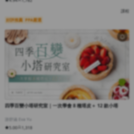
4.94
1,782
課程
好評推薦
PPA嚴選
四季百變小塔研究室｜一次學會 8 種塔皮＋ 12 款小塔
游舒涵 Eva Yu
5.00
1,318