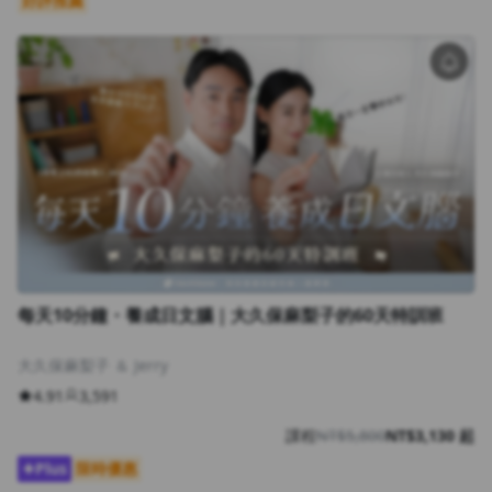
好評推薦
沒有待播放的清單
去逛逛
每天10分鐘・養成日文腦｜大久保麻梨子的60天特訓班
大久保麻梨子 ＆ Jerry
4.91
3,591
課程
NT$5,800
NT$3,130 起
Plus
限時優惠