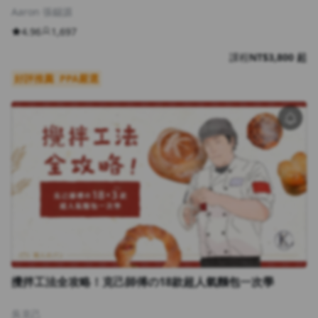
Aaron 張錫源
4.96
1,697
課程
NT$3,800 起
好評推薦
PPA嚴選
攪拌工法全攻略！克己師傅の18款超人氣麵包一次學
吳克己