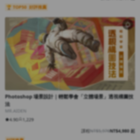
🏆 TOP50
好評推薦
Photoshop 場景設計｜輕鬆學會「立體場景」透視構圖技
法
MR.AIDEN
4.90
1,229
課程
NT$5,976
NT$4,980 起