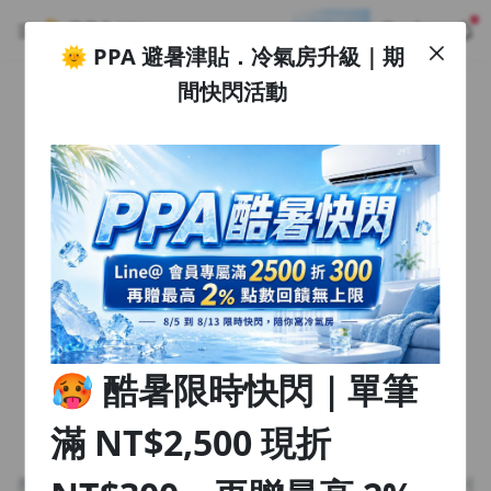
🌞 PPA 避暑津貼．冷氣房升級｜期
註冊領取 上千元優惠券！
公告
間快閃活動
沒有描述
--:--
--:--
登入/註冊
🌞 PPA 避暑津貼．冷氣房升級｜期間快閃活動
🥵 酷暑限時快閃｜單筆滿 NT$2,500 現折 NT$300、再贈最高
2% 點數回饋！🚀 酷暑來襲．偷偷在冷氣房升級 📈⭐️ 【冷氣房
4 天前
進修 限時開跑】◾單筆滿 NT$2,500 現折 NT$300◾活動期間：
即日起 - 8/13（只有一週）-📣 酷暑季好康 \ 再加碼 /→ 點數回饋
返回播放器
無上限🔥購買任一課程 or 訂閱✅ 消費即享回饋 1% 點數✅ 滿
查看全部
$5,000 回饋 2% 點數🎁 此為 PPA 官方帳號 Line@ 專屬活動，加
1.0x
入好友👉 享有「渠道專屬活動」及「個人化推播」！
清除全部
追蹤列表
播放清單
播放速度
2.0x
🥵 酷暑限時快閃｜單筆
沒有播放清單
1.75x
去逛逛
滿 NT$2,500 現折
1.5x
找不到此頁面
1.25x
搜尋的頁面已刪除或暫時不可瀏覽，參考我們的推薦或回到