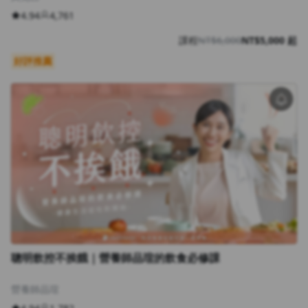
4.94
4,761
課程
NT$6,000
NT$5,000 起
好評推薦
聰明飲控不挨餓｜營養師品瑄的飲食必修課
營養師品瑄