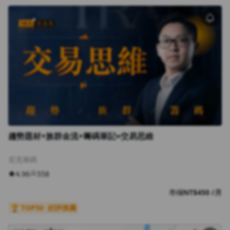
趨勢題材+族群金流+籌碼筆記=交易思維
尼克籌碼
4.96
558
專欄
NT$450 /月
🏆 TOP50
好評推薦