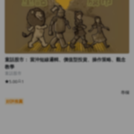
童話股市： 當沖短線邏輯、價值型投資、操作策略、觀念
教學
童話股市
5.00
1
專欄
好評推薦