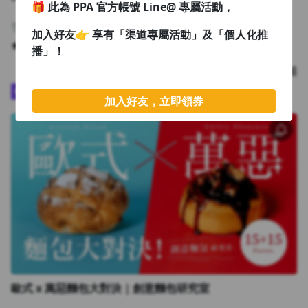
🎁 此為 PPA 官方帳號 Line@ 專屬活動，
雪薇英文
加入好友👉 享有「渠道專屬活動」及「個人化推
4.99
2,571
播」！
課程
NT$3,600 起
Plus
🏆 TOP50
加入好友，立即領券
歐式 x 萬惡麵包大對決｜創意麵包研究室