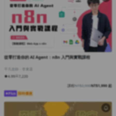
從零打造你的 AI Agent：n8n 入門與實戰課程
平凡老師 - 李東霖
4.99
7,220
課程
NT$2,500
NT$1,990 起
Plus
限時優惠