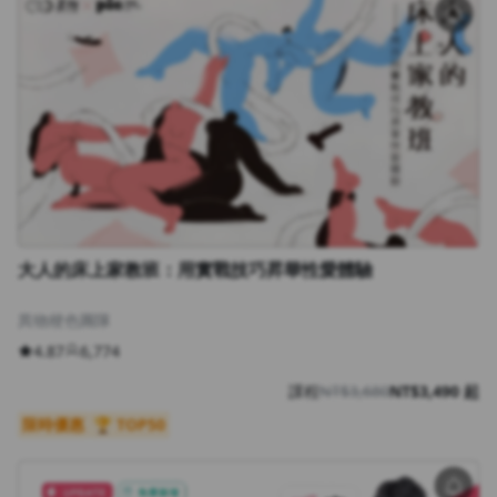
大人的床上家教班：用實戰技巧昇華性愛體驗
異物梗色團隊
4.87
6,774
課程
NT$3,680
NT$3,490 起
限時優惠
🏆 TOP50