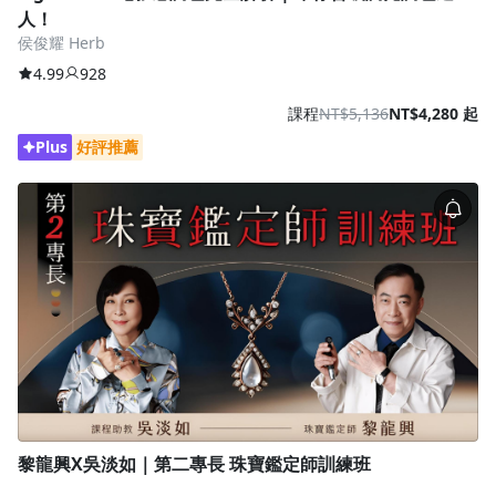
人！
侯俊耀 Herb
4.99
928
課程
NT$5,136
NT$4,280 起
Plus
好評推薦
黎龍興X吳淡如｜第二專長 珠寶鑑定師訓練班