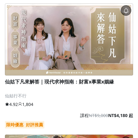
仙姑下凡來解答｜現代求神指南：財富x事業x姻緣
仙姑行不行
4.92
1,804
課程
NT$9,000
NT$4,180 起
限時優惠
好評推薦