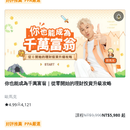
好評推薦
PPA嚴選
你也能成為千萬富翁｜從零開始的理財投資升級攻略
歐馬克
4.99
4,121
課程
NT$9,990
NT$5,980 起
好評推薦
PPA嚴選