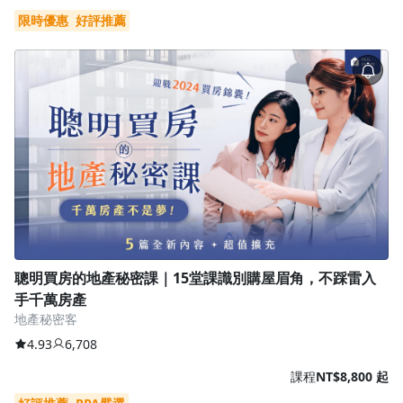
限時優惠
好評推薦
沒有待播放的清單
聰明買房的地產秘密課｜15堂課識別購屋眉角，不踩雷入
去逛逛
手千萬房產
地產秘密客
4.93
6,708
課程
NT$8,800 起