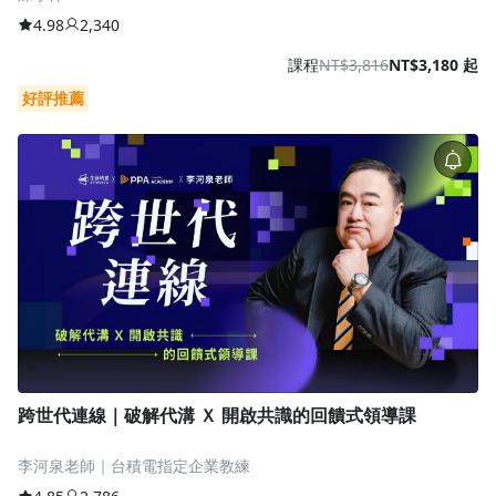
4.98
2,340
課程
NT$3,816
NT$3,180 起
好評推薦
跨世代連線｜破解代溝 Ｘ 開啟共識的回饋式領導課
李河泉老師｜台積電指定企業教練