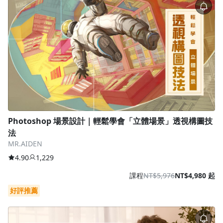
Photoshop 場景設計｜輕鬆學會「立體場景」透視構圖技
法
MR.AIDEN
4.90
1,229
課程
NT$5,976
NT$4,980 起
好評推薦