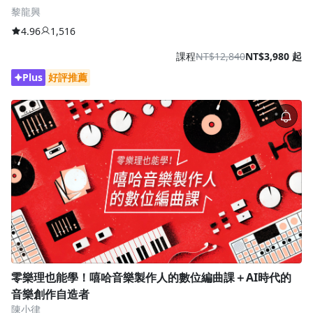
黎龍興
4.96
1,516
課程
NT$12,840
NT$3,980 起
Plus
好評推薦
零樂理也能學！嘻哈音樂製作人的數位編曲課＋AI時代的
音樂創作自造者
陳小律