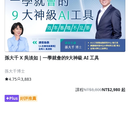
孫大千 X 吳淡如｜一學就會的9大神級 AI 工具
孫大千博士
4.75
3,883
課程
NT$8,800
NT$2,980 起
Plus
好評推薦