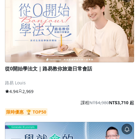
從0開始學法⽂｜路易教你旅遊⽇常會話
路易 Louis
4.94
2,969
課程
NT$4,980
NT$3,710 起
限時優惠
🏆 TOP50