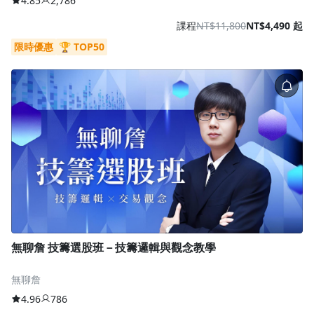
4.85
2,786
課程
NT$11,800
NT$4,490 起
限時優惠
🏆 TOP50
無聊詹 技籌選股班－技籌邏輯與觀念教學
無聊詹
4.96
786