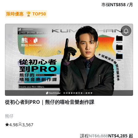
專欄
NT$858 /月
限時優惠
🏆 TOP50
從初心者到PRO｜熊仔的嘻哈音樂創作課
熊仔
4.98
3,567
課程
NT$6,888
NT$4,285 起