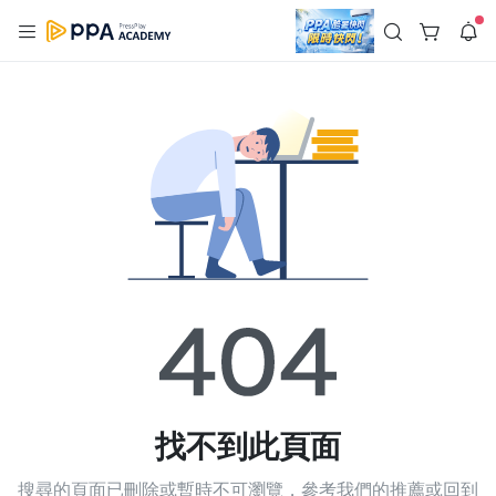
註冊領取 上千元優惠券！
公告
沒有描述
--:--
--:--
登入/註冊
🌞 PPA 避暑津貼．冷氣房升級｜期間快閃活動
🥵 酷暑限時快閃｜單筆滿 NT$2,500 現折 NT$300、再贈最高
2% 點數回饋！🚀 酷暑來襲．偷偷在冷氣房升級 📈⭐️ 【冷氣房
2 天前
進修 限時開跑】◾單筆滿 NT$2,500 現折 NT$300◾活動期間：
即日起 - 8/13（只有一週）-📣 酷暑季好康 \ 再加碼 /→ 點數回饋
返回播放器
無上限🔥購買任一課程 or 訂閱✅ 消費即享回饋 1% 點數✅ 滿
查看全部
$5,000 回饋 2% 點數🎁 此為 PPA 官方帳號 Line@ 專屬活動，加
1.0x
入好友👉 享有「渠道專屬活動」及「個人化推播」！
清除全部
追蹤列表
播放清單
播放速度
2.0x
沒有播放清單
1.75x
去逛逛
1.5x
找不到此頁面
1.25x
搜尋的頁面已刪除或暫時不可瀏覽，參考我們的推薦或回到