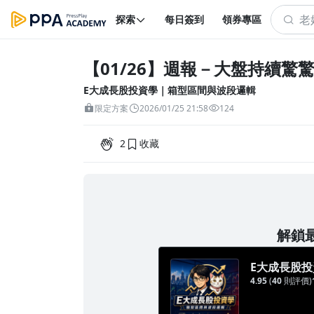
探索
每日簽到
領券專區
【01/26】週報－大盤持續驚
E大成長股投資學｜箱型區間與波段邏輯
限定方案
2026/01/25 21:58
124
2
收藏
解鎖最
E大成長股
4.95
(
40
則評價)