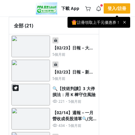
下載 App
登入/註冊
註冊領取上千元優惠券！
公告
全部
(21)
載 APP 領取獎勵，隨時吸收新知識
🌞 PPA 避暑津貼．冷氣房升級｜
手機掃描下載
🥵 酷暑限時快閃｜單筆滿 NT$2,500 現
期間快閃活動
【02/23】日報－大盤
折 NT$300、再贈最高 2% 點數回饋！
2 天前
🚀 酷暑來襲．偷偷在冷氣房升級 📈
盤後重點圖文快訊
5個月前
⭐️ 【冷氣房進修 限時開跑】◾單筆滿
NT$2,500 現折 NT$300◾活動期間：即
查看全部
日起 - 8/13（只有一週）-📣 酷暑季好康
\ 再加碼 /→ 點數回饋無上限🔥購買任一
【02/23】日報－新春
課程 or 訂閱✅ 消費即享回饋 1% 點數
開紅盤🐴重點圖文快訊
5個月前
✅ 滿 $5,000 回饋 2% 點數🎁 此為 PPA
官方帳號 Line@ 專屬活動，加入好友👉
🔍【技術判讀】3 大停
享有「渠道專屬活動」及「個人化推
播」！
損法：用 K 棒守住風險
221
5個月前
【02/14】週報－一月
營收成長股清單🔍(完
整版)
434
5個月前