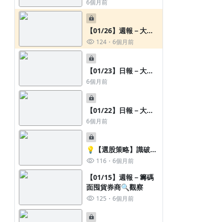
面囤貨券商🔍觀察
6個月前
【11/28】日報－大盤盤後重點圖
【03/29】週報－油價重返
文快訊
元，台股補跌的壓力來
【01/26】週報－大盤
8個月前
4個月前
持續驚驚漲，但季線乖
124
6個月前
離率 >11% 會發生什麼
事？
【01/23】日報－大盤
盤後重點圖文快訊
6個月前
【01/22】日報－大盤
盤前重點圖文快訊
6個月前
03/22 盤前重點
306
5年前
💡【選股策略】識破市
學長教你放長線釣魚、短線吃魚、當沖直
場謊言：從消息到籌碼
116
6個月前
接煮來吃
真相
【01/15】週報－籌碼
面囤貨券商🔍觀察
125
6個月前
20240827 | 妮可日報-每日免費籌碼
資料提供( 大盤繼續量縮盤整，板卡.