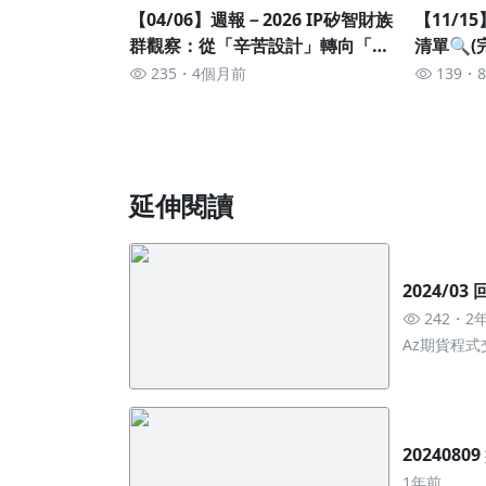
【04/06】週報－2026 IP矽智財族
【11/
群觀察：從「辛苦設計」轉向「躺
清單🔍(
著收租」的獲利拐點
235
4個月前
139
延伸閱讀
2024/03
242
2
Az期貨程式
202408
1年前