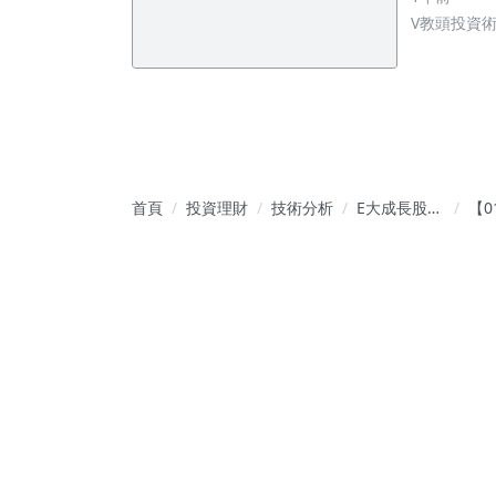
V教頭投資
首頁
投資理財
技術分析
E大成長股投
【0
資學｜箱型
報
區間與波段
續
邏輯
但
率
&#
會
事