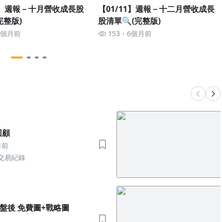
15】週報－十月營收成長股
【01/11】週報－十二月營收成長
完整版)
股清單🔍(完整版)
8個月前
153
6個月前
 回顧
年前
交易紀錄
09 盤後 免費圖+戰略圖