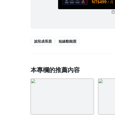
NT$499
/ 月
波段成長股
短線動能股
本專欄的推薦內容