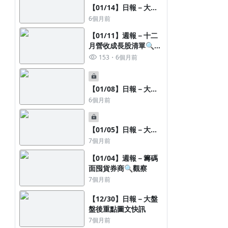
面板設備繼續強勢)
1年前
【01/14】日報－大盤
妮可要投資的「雙布策略」－長線佈局
盤後重點圖文快訊
6個月前
好、短線布林找
【01/11】週報－十二
月營收成長股清單🔍
(完整版)
153
6個月前
【01/08】日報－大盤
盤後重點圖文快訊
6個月前
【01/05】日報－大盤
盤後重點圖文快訊
7個月前
【01/04】週報－籌碼
面囤貨券商🔍觀察
7個月前
【12/30】日報－大盤
盤後重點圖文快訊
7個月前