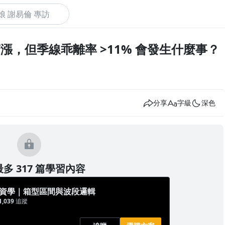
驚漲，但季線乖離率 >11% 會發生什麼事？
下
分享
字級
深色
多 317 篇學習內容
投資學｜箱型區間與波段邏輯
1,039
追蹤