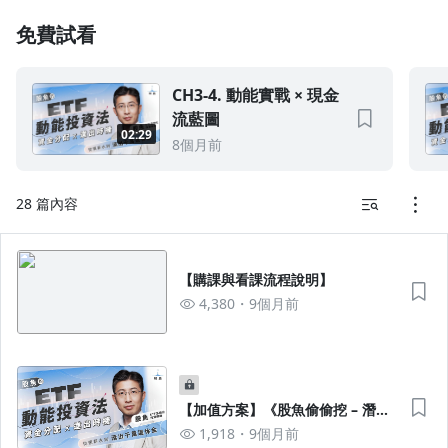
－加值方案專屬內容 CH4 將於 2026/02/04上架
1.0x
免費試看
0.75x
CH3-4. 動能實戰 × 現金
流藍圖
02:29
8個月前
28 篇內容
【購課與看課流程說明】
4,380
9個月前
【加值方案】《股魚偷偷挖 – 潛力
股機密筆記》 免費訂閱 1 個月｜領
1,918
9個月前