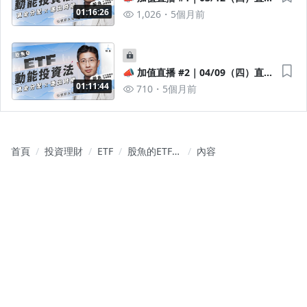
連結與回放
01:16:26
1,026
5個月前
📣 加值直播 #2｜04/09（四）直播
連結與回放
01:11:44
710
5個月前
首頁
投資理財
ETF
股魚的ETF動
內容
能投資法：
資金分配 x
進出時機｜
從領薪水到
滾出千萬退
休金