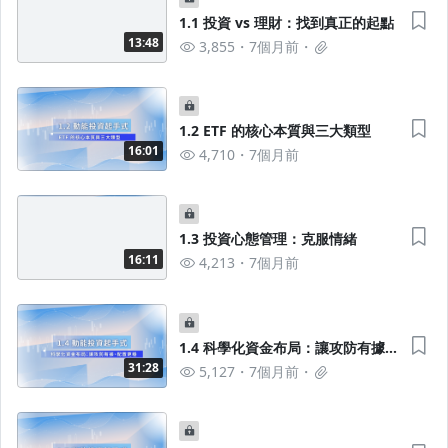
1.1 投資 vs 理財：找到真正的起點
13:48
3,855
7個月前
1.2 ETF 的核心本質與三大類型
16:01
4,710
7個月前
1.3 投資心態管理：克服情緒
16:11
4,213
7個月前
1.4 科學化資金布局：讓攻防有據、
配置更穩
31:28
5,127
7個月前