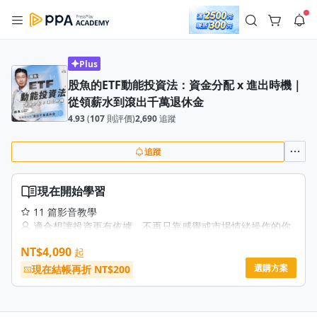
註冊領取 上千元優惠券！
公告
沒有描述
--:--
--:--
Plus
股魚的ETF動能投資法：資金分配 x 進出時機｜
登入/註冊
🌞 PPA 避暑津貼．冷氣房升級｜期間快閃活動
從領薪水到滾出千萬退休金
🥵 酷暑限時快閃｜單筆滿 NT$2,500 現折 NT$300、再贈最高
2% 點數回饋！🚀 酷暑來襲．偷偷在冷氣房升級 📈⭐️ 【冷氣房
3 天前
4.93
(
107
則評價)
2,690
追蹤
進修 限時開跑】◾單筆滿 NT$2,500 現折 NT$300◾活動期間：
即日起 - 8/13（只有一週）-📣 酷暑季好康 \ 再加碼 /→ 點數回饋
返回播放器
無上限🔥購買任一課程 or 訂閱✅ 消費即享回饋 1% 點數✅ 滿
查看全部
追蹤
$5,000 回饋 2% 點數🎁 此為 PPA 官方帳號 Line@ 專屬活動，加
1.0x
入好友👉 享有「渠道專屬活動」及「個人化推播」！
清除全部
追蹤列表
播放清單
現在開始學習
播放速度
11 篇影音教學
2.0x
適合想讓投資更有依據、不再只靠感覺或市場情緒操作的你
課程專屬表格
沒有播放清單
1.75x
NT$4,090
起
課程時數：預計超過 5 小時
去逛逛
觀看方式：電腦、APP 不限次數觀看
選購方案
現在結帳再折 NT$200
1.5x
課程將依批次陸續上架：
－CH1 將於 2025/12/17上架
1.25x
－CH2、CH3 將於 2026/01/14上架