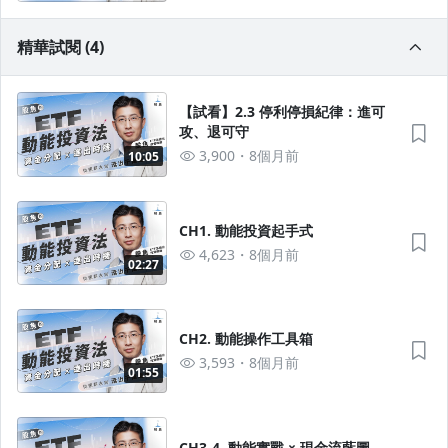
取說明公告
精華試閱 (4)
【試看】2.3 停利停損紀律：進可
攻、退可守
3,900
8個月前
10:05
CH1. 動能投資起手式
4,623
8個月前
02:27
CH2. 動能操作工具箱
3,593
8個月前
01:55
CH3-4. 動能實戰 × 現金流藍圖