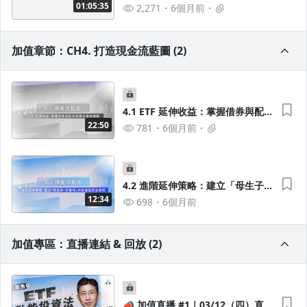
01:05:35
2,271
6個月前
加值章節：CH4. 打造現金流藍圖 (2)
4.1 ETF 延伸收益：掌握借券與配息
週期的運用邏輯
22:50
781
6個月前
4.2 進階延伸策略：建立「母生子、
子養母」的增值型資金循環
12:34
698
6個月前
加值專區：直播連結 & 回放 (2)
📣 加值直播 #1｜03/12（四）直播