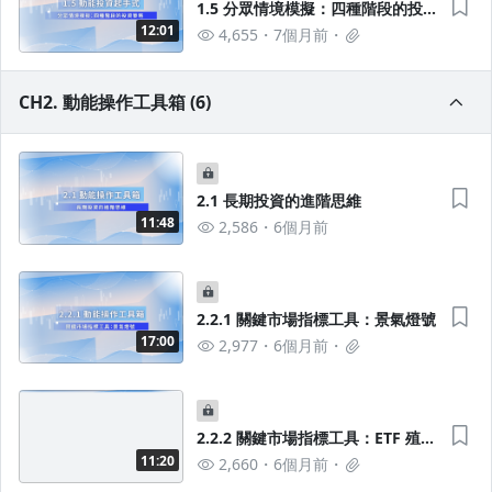
1.5 分眾情境模擬：四種階段的投資
策略
12:01
4,655
7個月前
CH2. 動能操作工具箱 (6)
2.1 長期投資的進階思維
11:48
2,586
6個月前
2.2.1 關鍵市場指標工具：景氣燈號
17:00
2,977
6個月前
2.2.2 關鍵市場指標工具：ETF 殖利
率
11:20
2,660
6個月前