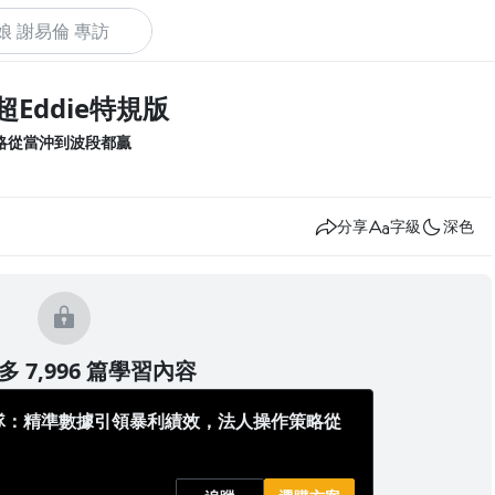
買超Eddie特規版
下
略從當沖到波段都贏
分享
字級
深色
 7,996 篇學習內容
隊：精準數據引領暴利績效，法人操作策略從
都贏