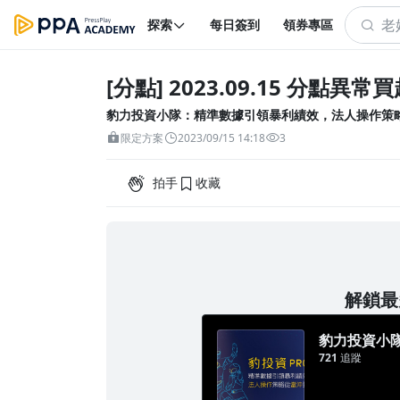
探索
每日簽到
領券專區
[分點] 2023.09.15 分點異常
豹力投資小隊：精準數據引領暴利績效，法人操作策
限定方案
2023/09/15 14:18
3
拍手
收藏
解鎖最多
豹力投資小
721
追蹤
當沖到波段