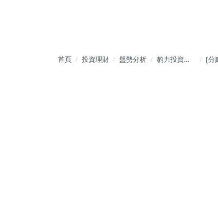
首頁
投資理財
盤勢分析
豹力投資小
[分
隊：精準數
202
據引領暴利
分
績效，法人
超E
操作策略從
版
當沖到波段
都贏