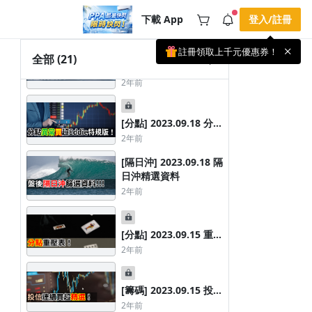
[籌碼] 2023.09.18 投信
下載 App
登入/註冊
連續買超精選
2年前
註冊領取上千元優惠券！
公告
全部
(21)
[籌碼] 2023.09.18 飆股
載 APP 領取獎勵，隨時吸收新知識
特搜表
2年前
🌞 PPA 避暑津貼．冷氣房升級｜
手機掃描下載
🥵 酷暑限時快閃｜單筆滿 NT$2,500 現
期間快閃活動
折 NT$300、再贈最高 2% 點數回饋！
2 天前
[分點] 2023.09.18 分點
🚀 酷暑來襲．偷偷在冷氣房升級 📈
⭐️ 【冷氣房進修 限時開跑】◾單筆滿
異常買超Eddie特規版
2年前
NT$2,500 現折 NT$300◾活動期間：即
查看全部
日起 - 8/13（只有一週）-📣 酷暑季好康
[隔日沖] 2023.09.18 隔
\ 再加碼 /→ 點數回饋無上限🔥購買任一
課程 or 訂閱✅ 消費即享回饋 1% 點數
日沖精選資料
✅ 滿 $5,000 回饋 2% 點數🎁 此為 PPA
2年前
官方帳號 Line@ 專屬活動，加入好友👉
享有「渠道專屬活動」及「個人化推
播」！
[分點] 2023.09.15 重壓
分點券商表
2年前
[籌碼] 2023.09.15 投信
連續買超精選
2年前