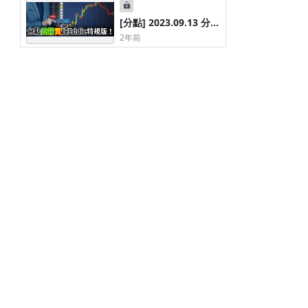
[分點] 2023.09.13 分點
異常買超Eddie特規版
2年前
條款與政策
平台會員規範及申訴管道
優惠使用規則
服務條款
隱私權政策