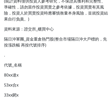
(統計資料僅供投資人參考研究，不保證其獲利和完整性、
準確性，請勿當作投資買賣之參考依據，投資買賣有其風
1.0x
險，投資人於買賣投資時應審慎衡量本身風險，並就投資結
0.75x
果自行負責。)
資料來源：證交所_櫃買中心
隔日沖軍團_資金重倉熱門股(整合市場隔日沖大戶標的，先
按漲跌幅 再按代號排序)
.
代號_名稱
80xx達x
53xx合x
33xx閎x