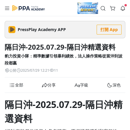
註冊領取 上千元優惠券！
公告
沒有描述
--:--
--:--
PressPlay Academy APP
打開 App
登入/註冊
🌞 PPA 避暑津貼．冷氣房升級｜期間快閃活動
🥵 酷暑限時快閃｜單筆滿 NT$2,500 現折 NT$300、再贈最高
隔日沖-2025.07.29-隔日沖精選資料
2% 點數回饋！🚀 酷暑來襲．偷偷在冷氣房升級 📈⭐️ 【冷氣房
5 天前
進修 限時開跑】◾單筆滿 NT$2,500 現折 NT$300◾活動期間：
即日起 - 8/13（只有一週）-📣 酷暑季好康 \ 再加碼 /→ 點數回饋
豹力投資小隊：精準數據引領暴利績效，法人操作策略從當沖到波
返回播放器
無上限🔥購買任一課程 or 訂閱✅ 消費即享回饋 1% 點數✅ 滿
查看全部
段都贏
$5,000 回饋 2% 點數🎁 此為 PPA 官方帳號 Line@ 專屬活動，加
1.0x
入好友👉 享有「渠道專屬活動」及「個人化推播」！
清除全部
公開
2025/07/29 12:21
11
追蹤列表
播放清單
播放速度
全部
分享
字級
深色
2.0x
沒有播放清單
隔日沖-2025.07.29-隔日沖精
1.75x
去逛逛
1.5x
選資料
1.25x