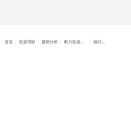
首頁
投資理財
盤勢分析
豹力投資小
隔日
隊：精準數
沖-2025.07.29-
據引領暴利
隔日沖精選
績效，法人
資料
操作策略從
當沖到波段
都贏