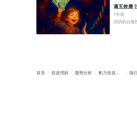
週五效應 
1年前
玥玥的台股
首頁
投資理財
盤勢分析
豹力投資小
隔
隊：精準數
沖-2
據引領暴利
隔
績效，法人
資
操作策略從
當沖到波段
都贏