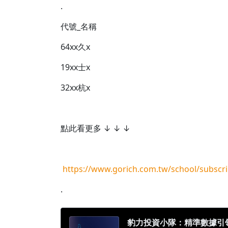
.
代號_名稱
64xx久x
19xx士x
32xx杭x
點此看更多 ↓ ↓ ↓
https://www.gorich.com.tw/school/subscri
.
豹力投資小隊：精準數據引