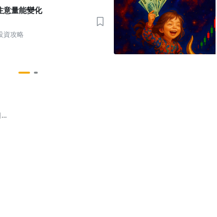
注意量能變化
投資攻略
日
025.05.23-
日沖精選
料