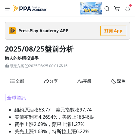
註冊領取 上千元優惠券！
公告
沒有描述
--:--
--:--
PressPlay Academy APP
打開 App
登入/註冊
🌞 PPA 避暑津貼．冷氣房升級｜期間快閃活動
🥵 酷暑限時快閃｜單筆滿 NT$2,500 現折 NT$300、再贈最高
2025/08/25盤前分析
2% 點數回饋！🚀 酷暑來襲．偷偷在冷氣房升級 📈⭐️ 【冷氣房
4 天前
進修 限時開跑】◾單筆滿 NT$2,500 現折 NT$300◾活動期間：
即日起 - 8/13（只有一週）-📣 酷暑季好康 \ 再加碼 /→ 點數回饋
懶人的斜槓投資學
返回播放器
無上限🔥購買任一課程 or 訂閱✅ 消費即享回饋 1% 點數✅ 滿
查看全部
限定方案
2025/08/25 00:01
16
$5,000 回饋 2% 點數🎁 此為 PPA 官方帳號 Line@ 專屬活動，加
1.0x
入好友👉 享有「渠道專屬活動」及「個人化推播」！
清除全部
追蹤列表
播放清單
全部
分享
字級
深色
播放速度
2.0x
全球資訊
沒有播放清單
1.75x
紐約原油收63.77，美元指數收97.74
去逛逛
美債殖利率4.2654%，美股上漲846點
1.5x
費半上漲2.69%，蘋果上漲1.27%
美光上漲1.63%，特斯拉上漲6.22%
1.25x