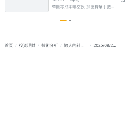
幣圈零成本嚕空投-加密貨幣手把手
教學
首頁
投資理財
技術分析
懶人的斜槓
2025/08/25
投資學
盤前分析