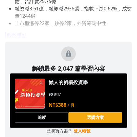
億，合計賣25.75億
融资減3.61億，融券減2936張，指數下跌0.62%，成交
量1244億
上市櫃漲停22家，跌停2家，外資筹碼中性
觀盤重點
解鎖最多 2,047 篇學習內容
懶人的斜槓投資學
90
追蹤
NT$388
/ 月
追蹤
選購方案
已購買方案？
登入帳號