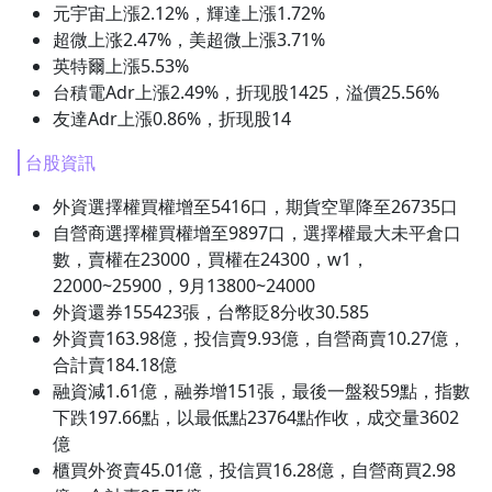
元宇宙上漲2.12%，輝達上漲1.72%
1.0x
超微上涨2.47%，美超微上漲3.71%
英特爾上漲5.53%
0.75x
台積電Adr上漲2.49%，折现股1425，溢價25.56%
友達Adr上漲0.86%，折现股14
台股資訊
外資選擇權買權增至5416口，期貨空單降至26735口
自營商選擇權買權增至9897口，選擇權最大未平倉口
數，賣權在23000，買權在24300，w1，
22000~25900，9月13800~24000
外資還券155423張，台幣貶8分收30.585
外資賣163.98億，投信賣9.93億，自營商賣10.27億，
合計賣184.18億
融資減1.61億，融券增151張，最後一盤殺59點，指數
下跌197.66點，以最低點23764點作收，成交量3602
億
櫃買外资賣45.01億，投信買16.28億，自營商買2.98