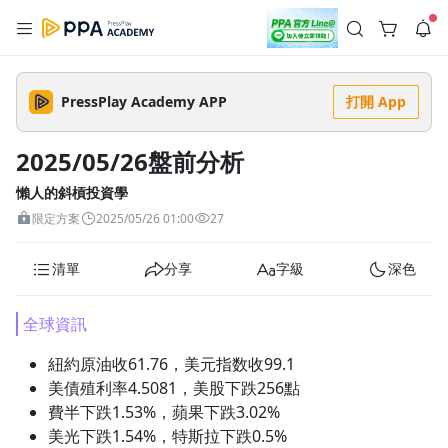
註冊領取 上千元優惠券！
公告
沒有描述
--:--
--:--
PressPlay Academy APP
打開 App
登入/註冊
🌞 PPA 避暑津貼．冷氣房升級｜期間快閃活動
🥵 酷暑限時快閃｜單筆滿 NT$2,500 現折 NT$300、再贈最高
2025/05/26盤前分析
2% 點數回饋！🚀 酷暑來襲．偷偷在冷氣房升級 📈⭐️ 【冷氣房
2 天前
進修 限時開跑】◾單筆滿 NT$2,500 現折 NT$300◾活動期間：
即日起 - 8/13（只有一週）-📣 酷暑季好康 \ 再加碼 /→ 點數回饋
懶人的斜槓投資學
返回播放器
無上限🔥購買任一課程 or 訂閱✅ 消費即享回饋 1% 點數✅ 滿
查看全部
限定方案
2025/05/26 01:00
27
$5,000 回饋 2% 點數🎁 此為 PPA 官方帳號 Line@ 專屬活動，加
1.0x
入好友👉 享有「渠道專屬活動」及「個人化推播」！
清除全部
追蹤列表
播放清單
清單
分享
字級
深色
播放速度
2.0x
全球資訊
沒有播放清單
1.75x
紐約原油收61.76，美元指数收99.1
去逛逛
美債殖利率4.5081，美股下跌256點
1.5x
費半下跌1.53%，蘋果下跌3.02%
美光下跌1.54%，特斯拉下跌0.5%
1.25x