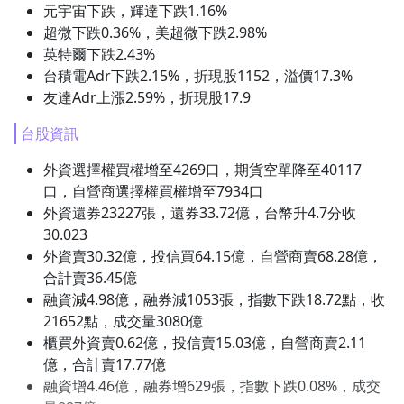
元宇宙下跌，輝達下跌1.16%
1.0x
超微下跌0.36%，美超微下跌2.98%
英特爾下跌2.43%
0.75x
台積電Adr下跌2.15%，折現股1152，溢價17.3%
友達Adr上漲2.59%，折現股17.9
台股資訊
外資選擇權買權增至4269口，期貨空單降至40117
口，自營商選擇權買權增至7934口
外資還券23227張，還券33.72億，台幣升4.7分收
30.023
外資賣30.32億，投信買64.15億，自營商賣68.28億，
合計賣36.45億
融資減4.98億，融券減1053張，指數下跌18.72點，收
21652點，成交量3080億
櫃買外資賣0.62億，投信賣15.03億，自營商賣2.11
億，合計賣17.77億
融資增4.46億，融券增629張，指數下跌0.08%，成交