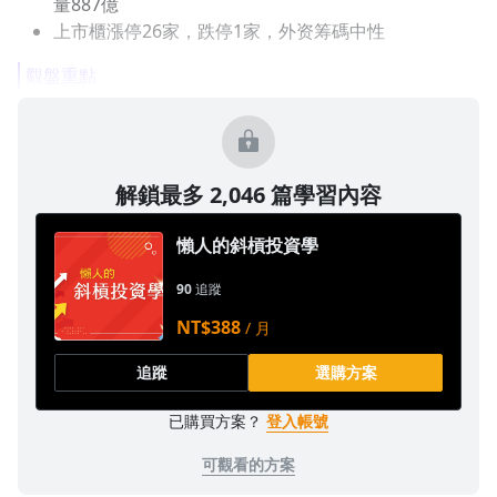
量887億
上市櫃漲停26家，跌停1家，外资筹碼中性
觀盤重點
解鎖最多 2,046 篇學習內容
懶人的斜槓投資學
90
追蹤
NT$388
/ 月
追蹤
選購方案
已購買方案？
登入帳號
可觀看的方案