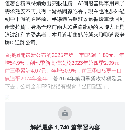
隨著台積電持續繳出亮眼佳績，AI伺服器與車用電子
需求熱度不再只有上游晶圓廠吃香，現在也逐步外溢
到中下游的通路商。半導體供應鏈景氣循環重新回到
產業拉貨，身為全球前兩大IC通路龍頭的大聯大正是
這波紅利的受惠者，本月近期焦點股就來聊聊這家老
牌IC通路公司。
直接攤開最新公布的2025年第三季EPS維1.89元、年
增54.9%，創七季新高僅次於2023年第四季2.09元，
前三季累計4.07元、年增30.9%，前三季EPS更一口
氣追平2024年全年。
若2024年第四季營收持穩發展
下去，公司全年EPS也很有機會「坐四望五」。
解鎖最多 1,740 篇學習內容