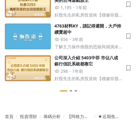
美的台灣遊戲股王
1,195
1年前
好股先生的私房投資術【穩健存股 X
潛力爆發股】
4763材料KY，請記得避開，大戶持
續賣超中
656
3年前
了解主力操作個股的思維與揣測未
來可能的走勢與方向
公司深入介紹 5403中菲 市佔八成
銀行信託系統都靠它
298
1年前
好股先生的私房投資術【穩健存股 X
潛力爆發股】
首頁
投資理財
籌碼分析
【阿格力價
★近期焦點
值投資學】
股-00878清
定存成長股×
空大聯大，
價值波段雙
通路股相對