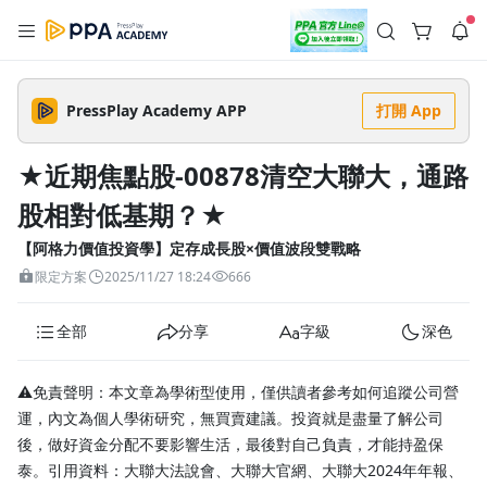
註冊領取 上千元優惠券！
公告
沒有描述
--:--
--:--
PressPlay Academy APP
打開 App
登入/註冊
🌞 PPA 避暑津貼．冷氣房升級｜期間快閃活動
🥵 酷暑限時快閃｜單筆滿 NT$2,500 現折 NT$300、再贈最高
★近期焦點股-00878清空大聯大，通路
2% 點數回饋！🚀 酷暑來襲．偷偷在冷氣房升級 📈⭐️ 【冷氣房
3 天前
進修 限時開跑】◾單筆滿 NT$2,500 現折 NT$300◾活動期間：
股相對低基期？★
即日起 - 8/13（只有一週）-📣 酷暑季好康 \ 再加碼 /→ 點數回饋
返回播放器
無上限🔥購買任一課程 or 訂閱✅ 消費即享回饋 1% 點數✅ 滿
查看全部
$5,000 回饋 2% 點數🎁 此為 PPA 官方帳號 Line@ 專屬活動，加
【阿格力價值投資學】定存成長股×價值波段雙戰略
1.0x
入好友👉 享有「渠道專屬活動」及「個人化推播」！
清除全部
限定方案
2025/11/27 18:24
666
追蹤列表
播放清單
播放速度
全部
分享
字級
深色
2.0x
沒有播放清單
1.75x
⚠️免責聲明：本文章為學術型使用，僅供讀者參考如何追蹤公司營
去逛逛
運，內文為個人學術研究，無買賣建議。投資就是盡量了解公司
1.5x
後，做好資金分配不要影響生活，最後對自己負責，才能持盈保
泰。引用資料：大聯大法說會、大聯大官網、大聯大2024年年報、
1.25x