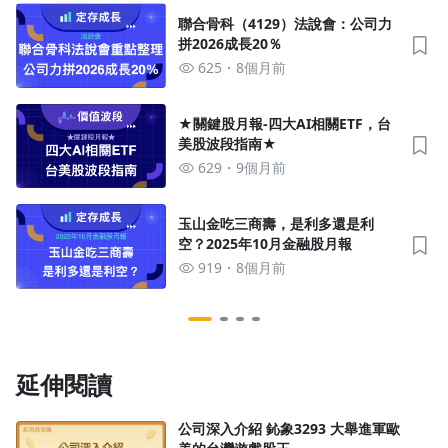
聯合骨科（4129）法說會：公司力
拼2026成長20％
625
8個月前
沒有待播放的清單
★關鍵股月報-四大AI相關ETF，台
去逛逛
美股波段指南★
629
9個月前
玉山金吃三商壽，是利多還是利
空？2025年10月金融股月報
919
8個月前
延伸閱讀
公司深入介紹 鈊象3293 大舉進軍歐