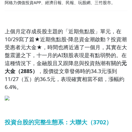
阿格力價值投資APP、經濟日報、民報、玩股網、三竹股市。
1.0x
0.75x
上個月定存成長股主題的「近期焦點股」單元，在
10/29寫了篇★近期焦點股-降息資金潮啟動？投資潮
受惠者元大金★，時間也將近過了一個月，其實在大
盤震盪之下，十一月的AI類股表現是有點弱勢的。在
這種情況下，金融股且又跟降息與投資熱潮有關的
元
大金（2885）
，股價從文章發佈時的34.3元漲到
11/27（五）的36.5元，表現確實相當不錯，漲幅約
6.4%。
投資台股的完整生態系：大聯大（3702）