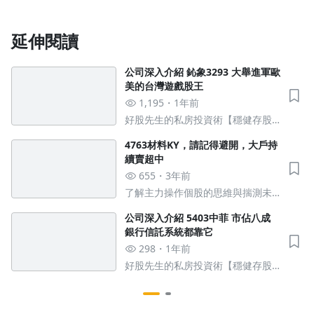
延伸閱讀
公司深入介紹 鈊象3293 大舉進軍歐
美的台灣遊戲股王
1,195
1年前
好股先生的私房投資術【穩健存股 X
潛力爆發股】
4763材料KY，請記得避開，大戶持
續賣超中
655
3年前
了解主力操作個股的思維與揣測未
來可能的走勢與方向
公司深入介紹 5403中菲 市佔八成
銀行信託系統都靠它
298
1年前
好股先生的私房投資術【穩健存股 X
潛力爆發股】