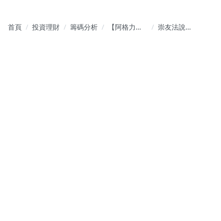
首頁
投資理財
籌碼分析
【阿格力價
崇友法說
值投資學】
會：電梯保
定存成長股×
養數目創
價值波段雙
高，今年EPS
戰略
可望同步創
高？