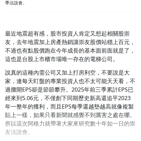
季法說會。
1.0x
0.75x
最近地震超有感，股市投資人肯定又想起相關股崇
友，去年地震加上房產熱銷讓崇友股價站穩上百元，
不過也有點股價跑在今年成長的基本面前面就是了，
這也是台股上市櫃市場唯一存在的電梯公司。
說真的這種內需公司又加上打房利空，不要說是大
家，連每天盯盤的專業投資人也不太可能天天看，不
過攤開EPS卻是節節攀升。2025年前三季累計EPS已
經來到5.06元，不僅創下同期歷史新高還追平2023
年一整年的獲利，而且EPS每季還越墊越高就像複製
貼上一樣，如果只看新聞就感覺不到厲害之處在哪。
所以這次阿格力就帶著大家來研究數十年如一日的崇
友法說會。