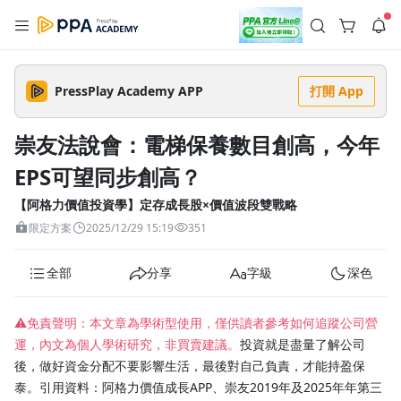
註冊領取 上千元優惠券！
公告
沒有描述
--:--
--:--
PressPlay Academy APP
打開 App
登入/註冊
🌞 PPA 避暑津貼．冷氣房升級｜期間快閃活動
🥵 酷暑限時快閃｜單筆滿 NT$2,500 現折 NT$300、再贈最高
崇友法說會：電梯保養數目創高，今年
2% 點數回饋！🚀 酷暑來襲．偷偷在冷氣房升級 📈⭐️ 【冷氣房
2 天前
進修 限時開跑】◾單筆滿 NT$2,500 現折 NT$300◾活動期間：
EPS可望同步創高？
即日起 - 8/13（只有一週）-📣 酷暑季好康 \ 再加碼 /→ 點數回饋
返回播放器
無上限🔥購買任一課程 or 訂閱✅ 消費即享回饋 1% 點數✅ 滿
查看全部
$5,000 回饋 2% 點數🎁 此為 PPA 官方帳號 Line@ 專屬活動，加
【阿格力價值投資學】定存成長股×價值波段雙戰略
1.0x
入好友👉 享有「渠道專屬活動」及「個人化推播」！
清除全部
限定方案
2025/12/29 15:19
351
追蹤列表
播放清單
播放速度
全部
分享
字級
深色
2.0x
沒有播放清單
1.75x
⚠️免責聲明：本文章為學術型使用，僅供讀者參考如何追蹤公司營
去逛逛
運，內文為個人學術研究，非買賣建議。
投資就是盡量了解公司
1.5x
後，做好資金分配不要影響生活，最後對自己負責，才能持盈保
泰。引用資料：阿格力價值成長APP、崇友2019年及2025年年第三
1.25x