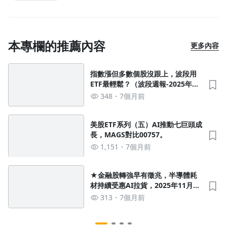
本專欄的推薦內容
更多內容
指數漲但多數個股沒跟上，波段用
ETF最輕鬆？（波段週報-2025年十
二月第四週）
348
7個月前
美股ETF系列（五）AI推動七巨頭成
長，MAGS對比00757。
1,151
7個月前
★金融股轉強早有徵兆，半導體耗
材持續受惠AI拉貨，2025年11月營
收績優股★
313
7個月前
沒有待播放的清單
去逛逛