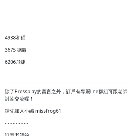
4938和碩
沒有待播放的清單
去逛逛
3675 德微
6206飛捷
除了Pressplay的留言之外，訂戶有專屬line群組可跟老師
討論交流喔！
請先加入小編 missfrog61
- - - - - - - - -
唯泰老師的