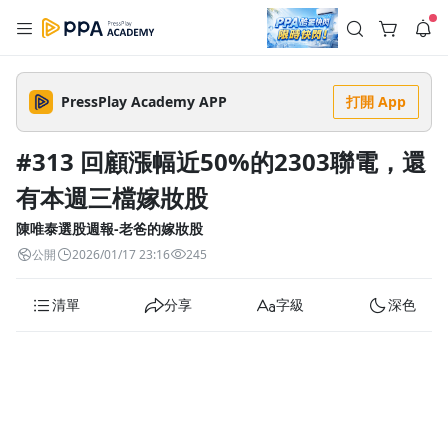
註冊領取 上千元優惠券！
公告
沒有描述
--:--
--:--
PressPlay Academy APP
打開 App
登入/註冊
🌞 PPA 避暑津貼．冷氣房升級｜期間快閃活動
🥵 酷暑限時快閃｜單筆滿 NT$2,500 現折 NT$300、再贈最高
#313 回顧漲幅近50%的2303聯電，還
2% 點數回饋！🚀 酷暑來襲．偷偷在冷氣房升級 📈⭐️ 【冷氣房
4 天前
進修 限時開跑】◾單筆滿 NT$2,500 現折 NT$300◾活動期間：
有本週三檔嫁妝股
即日起 - 8/13（只有一週）-📣 酷暑季好康 \ 再加碼 /→ 點數回饋
返回播放器
無上限🔥購買任一課程 or 訂閱✅ 消費即享回饋 1% 點數✅ 滿
查看全部
$5,000 回饋 2% 點數🎁 此為 PPA 官方帳號 Line@ 專屬活動，加
陳唯泰選股週報-老爸的嫁妝股
1.0x
入好友👉 享有「渠道專屬活動」及「個人化推播」！
清除全部
公開
2026/01/17 23:16
245
追蹤列表
播放清單
播放速度
清單
分享
字級
深色
2.0x
沒有播放清單
1.75x
去逛逛
1.5x
1.25x