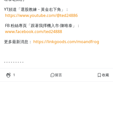
YT頻道「選股教練・黃金右下角」：
https://www.youtube.com/@ted24886
FB 粉絲專頁「跟著我擇機入市-陳唯泰」：
www.facebook.com/ted24888
更多最新消息：
https://linkgoods.com/moandfrog
- - - - - - - - -
※ 使用說明
1
留言
收藏
嫁妝股選股法，是一種讓我們低檔介入，尋求波段操作的
選股方法。
利用5項SOP，找出符合3項SOP，亮出3顆燈以上的個股。
相較於坊間的電腦選股，