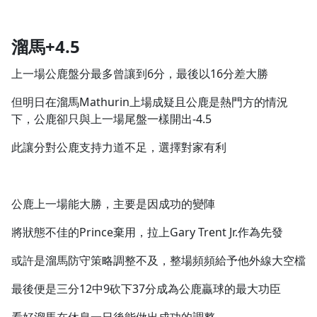
1.0x
溜馬+4.5
0.75x
上一場公鹿盤分最多曾讓到6分，最後以16分差大勝
但明日在溜馬Mathurin上場成疑且公鹿是熱門方的情況
下，公鹿卻只與上一場尾盤一樣開出-4.5
此讓分對公鹿支持力道不足，選擇對家有利
公鹿上一場能大勝，主要是因成功的變陣
將狀態不佳的Prince棄用，拉上Gary Trent Jr.作為先發
或許是溜馬防守策略調整不及，整場頻頻給予他外線大空檔
最後便是三分12中9砍下37分成為公鹿贏球的最大功臣