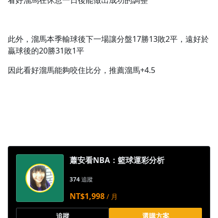
看好溜馬在休息一日後能做出成功的調整
此外，溜馬本季輸球後下一場讓分盤17勝13敗2平，遠好於
贏球後的20勝31敗1平
因此看好溜馬能夠咬住比分，推薦溜馬+4.5
蕭安看NBA：籃球運彩分析
374
追蹤
NT$1,998
/ 月
追蹤
選購方案