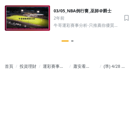
03/05_NBA例行賽_巫師＠爵士
2年前
牛哥運彩賽事分析-只推薦你優質賽
事
首頁
投資理財
運彩賽事分
蕭安看
(準) 4/28 溜
析
NBA：籃球
馬＠公鹿 G4
運彩分析