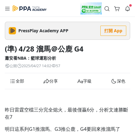
註冊領取 上千元優惠券！
公告
沒有描述
--:--
--:--
PressPlay Academy APP
打開 App
登入/註冊
🌞 PPA 避暑津貼．冷氣房升級｜期間快閃活動
🥵 酷暑限時快閃｜單筆滿 NT$2,500 現折 NT$300、再贈最高
(準) 4/28 溜馬＠公鹿 G4
2% 點數回饋！🚀 酷暑來襲．偷偷在冷氣房升級 📈⭐️ 【冷氣房
4 天前
進修 限時開跑】◾單筆滿 NT$2,500 現折 NT$300◾活動期間：
即日起 - 8/13（只有一週）-📣 酷暑季好康 \ 再加碼 /→ 點數回饋
蕭安看NBA：籃球運彩分析
返回播放器
無上限🔥購買任一課程 or 訂閱✅ 消費即享回饋 1% 點數✅ 滿
查看全部
公開
2025/04/27 14:02
57
$5,000 回饋 2% 點數🎁 此為 PPA 官方帳號 Line@ 專屬活動，加
1.0x
入好友👉 享有「渠道專屬活動」及「個人化推播」！
清除全部
追蹤列表
播放清單
全部
分享
字級
深色
播放速度
2.0x
沒有播放清單
1.75x
昨日雷霆空檔三分完全熄火，最後僅贏6分，分析文連勝斷
去逛逛
在7
1.5x
明日這系列G1推溜馬、G3推公鹿，G4要回來推溜馬了
1.25x