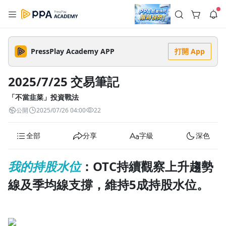
註冊領取 上千元優惠券！
公告
沒有描述
--:--
--:--
PressPlay Academy APP
打開 App
登入/註冊
🌞 PPA 避暑津貼．冷氣房升級｜期間快閃活動
🥵 酷暑限時快閃｜單筆滿 NT$2,500 現折 NT$300、再贈最高
2025/7/25 交易筆記
2% 點數回饋！🚀 酷暑來襲．偷偷在冷氣房升級 📈⭐️ 【冷氣房
4 天前
進修 限時開跑】◾單筆滿 NT$2,500 現折 NT$300◾活動期間：
即日起 - 8/13（只有一週）-📣 酷暑季好康 \ 再加碼 /→ 點數回饋
「不當韭菜」投資戰法
返回播放器
無上限🔥購買任一課程 or 訂閱✅ 消費即享回饋 1% 點數✅ 滿
查看全部
公開
2025/07/26 04:00
22
$5,000 回饋 2% 點數🎁 此為 PPA 官方帳號 Line@ 專屬活動，加
1.0x
入好友👉 享有「渠道專屬活動」及「個人化推播」！
清除全部
追蹤列表
播放清單
全部
分享
字級
深色
播放速度
2.0x
我的持股水位
：OTC持續觀察上升趨勢
沒有播放清單
1.75x
線及季均線支撐，維持5成持股水位。
去逛逛
1.5x
1.25x