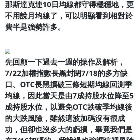
那斯達克連10日均線都守得穩穩地，更
不用說月均線了，可以明顯看到相對於
費半是強勢許多。
先回顧一下過去一週的操作及解析，
7/22加權指數長黑封閉7/18的多方缺
口、OTC長黑摜破三條短期均線回測季
均線，因此當天是由7成持股水位降至5
成持股水位，以避免OTC跌破季均線後
的大跌風險，雖然這波加碼沒有很成
功，但卻也沒多大的虧損，畢竟我們是