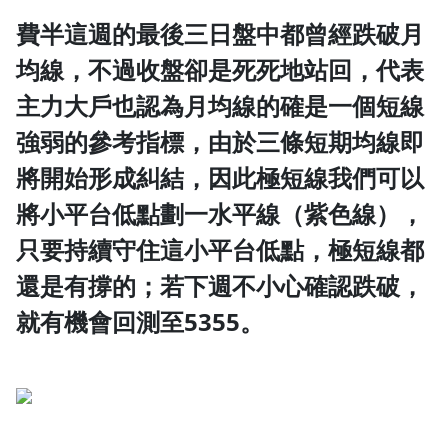
費半這週的最後三日盤中都曾經跌破月
1.0x
均線，不過收盤卻是死死地站回，代表
0.75x
主力大戶也認為月均線的確是一個短線
強弱的參考指標，由於三條短期均線即
將開始形成糾結，因此極短線我們可以
將小平台低點劃一水平線（紫色線），
只要持續守住這小平台低點，極短線都
還是有撐的；若下週不小心確認跌破，
就有機會回測至5355。