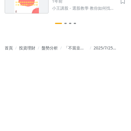
1年前
小王講股 - 選股教學 教你如何找到
潛力股
首頁
投資理財
盤勢分析
「不當韭
2025/7/25
菜」投資戰
交易筆記
法