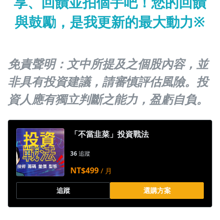
享、回饋並拍個手吧！您的回饋
沒有待播放的清單
去逛逛
與鼓勵，是我更新的最大動力※
免責聲明：文中所提及之個股內容
，並
非具有投資建議，請審慎評估風險。投
資人應有獨立判斷之能力，盈虧自負。
「不當韭菜」投資戰法
36
追蹤
NT$499
/ 月
追蹤
選購方案