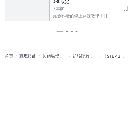
5-8 設定
3年前
給創作者的線上開課教學手冊
首頁
職場技能
其他職場技
給艦隊夥伴
【STEP 2 銷
能學習
的開課指南
售籌備】 2-
書
2-4 方案設
定｜基礎設
定、進階應
用