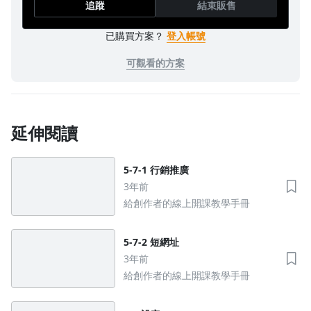
追蹤
結束販售
已購買方案？
登入帳號
可觀看的方案
延伸閱讀
5-7-1 行銷推廣
沒有待播放的清單
去逛逛
3年前
給創作者的線上開課教學手冊
5-7-2 短網址
3年前
給創作者的線上開課教學手冊