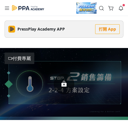
註冊領取 上千元優惠券！
公告
沒有描述
--:--
--:--
PressPlay Academy APP
打開 App
登入/註冊
🌞 PPA 避暑津貼．冷氣房升級｜期間快閃活動
🥵 酷暑限時快閃｜單筆滿 NT$2,500 現折 NT$300、再贈最高
2% 點數回饋！🚀 酷暑來襲．偷偷在冷氣房升級 📈⭐️ 【冷氣房
3 天前
進修 限時開跑】◾單筆滿 NT$2,500 現折 NT$300◾活動期間：
即日起 - 8/13（只有一週）-📣 酷暑季好康 \ 再加碼 /→ 點數回饋
付費專屬
返回播放器
無上限🔥購買任一課程 or 訂閱✅ 消費即享回饋 1% 點數✅ 滿
查看全部
$5,000 回饋 2% 點數🎁 此為 PPA 官方帳號 Line@ 專屬活動，加
1.0x
入好友👉 享有「渠道專屬活動」及「個人化推播」！
清除全部
追蹤列表
播放清單
播放速度
2.0x
沒有播放清單
1.75x
去逛逛
1.5x
1.25x