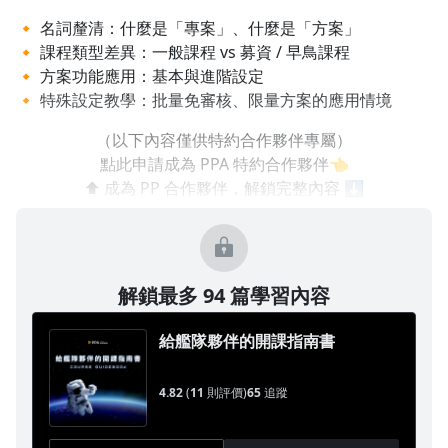
🔸 名詞釐清：什麼是「專案」、什麼是「方案」
🔸 課程類型差異：一般課程 vs 募資 / 早鳥課程
🔸 方案功能應用：基本與進階設定
🔸 特殊設定教學：批量免審核、限量方案的應用情境
（以下內容僅供特約合作夥伴專屬）
點此申請成為 PPA 特約合作夥伴👈
⬆️ 成為 PP 合作夥伴，解鎖完整內容 ⬇️
解鎖最多 94 篇學習內容
給艦隊夥伴的開課指南書
4.82
(
11
則評價)
65
追蹤