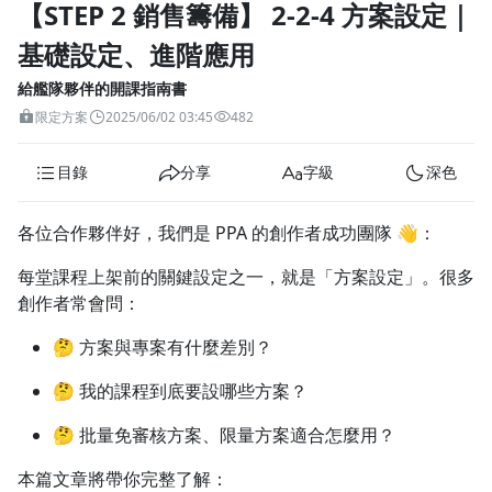
【STEP 2 銷售籌備】 2-2-4 方案設定｜
1.0x
基礎設定、進階應用
0.75x
給艦隊夥伴的開課指南書
限定方案
2025/06/02 03:45
482
目錄
分享
字級
深色
各位合作夥伴好，我們是 PPA 的創作者成功團隊 👋：
每堂課程上架前的關鍵設定之一，就是「方案設定」。很多
創作者常會問：
🤔 方案與專案有什麼差別？
🤔 我的課程到底要設哪些方案？
🤔 批量免審核方案、限量方案適合怎麼用？
本篇文章將帶你完整了解：