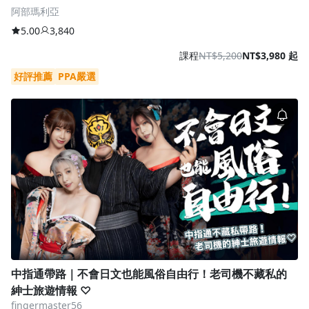
阿部瑪利亞
5.00
3,840
課程
NT$5,200
NT$3,980 起
好評推薦
PPA嚴選
中指通帶路｜不會日文也能風俗自由行！老司機不藏私的
紳士旅遊情報 ♡
fingermaster56