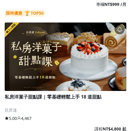
專欄
NT$999 /月
限時優惠
🏆 TOP50
私房洋菓子甜點課 | 零基礎輕鬆上手 18 道甜點
呂昇達
5.00
4,467
課程
NT$4,800 起