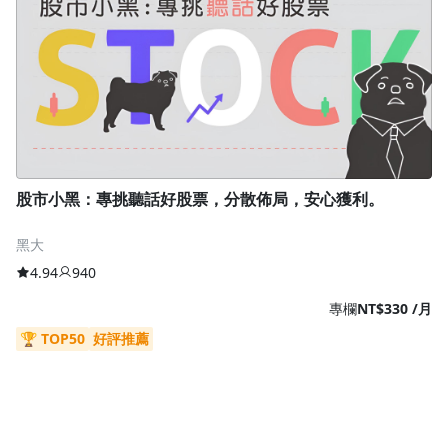
股市小黑：專挑聽話好股票，分散佈局，安心獲利。
黑大
4.94
940
專欄
NT$330 /月
🏆 TOP50
好評推薦