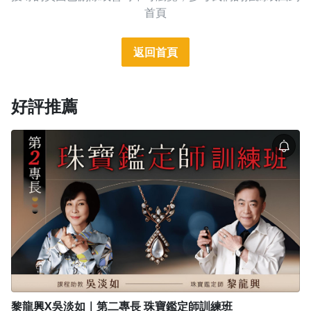
首頁
返回首頁
好評推薦
黎龍興X吳淡如｜第二專長 珠寶鑑定師訓練班