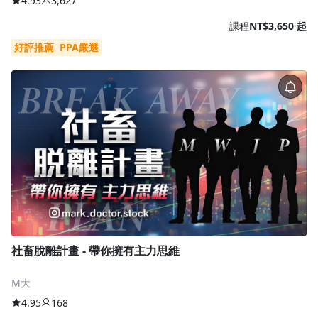
4.93
3,627
課程
NT$3,650 起
好評推薦
PPA嚴選
社畜脫離計畫 - 帶你擁有主力思維
M大
4.95
168