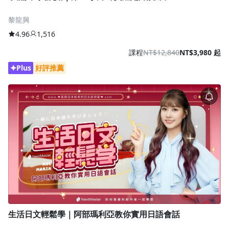
黎龍興
4.96
1,516
課程
NT$12,840
NT$3,980 起
Plus
好評推薦
生活日文輕鬆學｜阿部瑪利亞教你實用日語會話