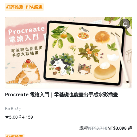
好評推薦
PPA嚴選
Procreate 電繪入門｜零基礎也能畫出手感水彩插畫
BirBir巧
5.00
4,159
課程
NT$3,718
NT$3,098 起