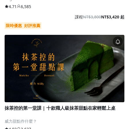
4.71
6,585
課程
NT$3,800
NT$3,420 起
限時優惠
好評推薦
抹茶控的第一堂課 | 十款職人級抹茶甜點在家輕鬆上桌
威力甜點作什麼？