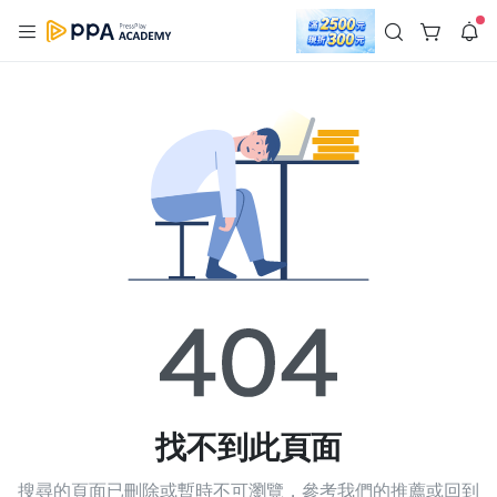
註冊領取 上千元優惠券！
公告
登入/註冊
🌞 PPA 避暑津貼．冷氣房升級｜期間快閃活動
🥵 酷暑限時快閃｜單筆滿 NT$2,500 現折 NT$300、再贈最高
2% 點數回饋！🚀 酷暑來襲．偷偷在冷氣房升級 📈⭐️ 【冷氣房
3 天前
進修 限時開跑】◾單筆滿 NT$2,500 現折 NT$300◾活動期間：
即日起 - 8/13（只有一週）-📣 酷暑季好康 \ 再加碼 /→ 點數回饋
無上限🔥購買任一課程 or 訂閱✅ 消費即享回饋 1% 點數✅ 滿
查看全部
$5,000 回饋 2% 點數🎁 此為 PPA 官方帳號 Line@ 專屬活動，加
入好友👉 享有「渠道專屬活動」及「個人化推播」！
找不到此頁面
搜尋的頁面已刪除或暫時不可瀏覽，參考我們的推薦或回到