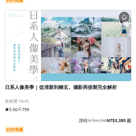
好評推薦
日系人像美學 | 從清新到幽玄。攝影與後製完全解析
侯俊耀 Herb
5.00
799
課程
NT$4,056
NT$3,380 起
好評推薦