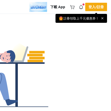
下載 App
登入/註冊
註冊領取上千元優惠券！
公告
載 APP 領取獎勵，隨時吸收新知識
🌞 PPA 避暑津貼．冷氣房升級｜
手機掃描下載
🥵 酷暑限時快閃｜單筆滿 NT$2,500 現
期間快閃活動
折 NT$300、再贈最高 2% 點數回饋！
3 天前
🚀 酷暑來襲．偷偷在冷氣房升級 📈
⭐️ 【冷氣房進修 限時開跑】◾單筆滿
NT$2,500 現折 NT$300◾活動期間：即
查看全部
日起 - 8/13（只有一週）-📣 酷暑季好康
\ 再加碼 /→ 點數回饋無上限🔥購買任一
課程 or 訂閱✅ 消費即享回饋 1% 點數
✅ 滿 $5,000 回饋 2% 點數🎁 此為 PPA
官方帳號 Line@ 專屬活動，加入好友👉
享有「渠道專屬活動」及「個人化推
播」！