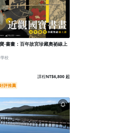
國寶‧書畫：百年故宮珍藏奧祕線上
文學校
課程
NT$6,800 起
好評推薦