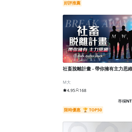
好評推薦
社畜脫離計畫 - 帶你擁有主力思
M大
4.95
168
專欄
NT
限時優惠
🏆 TOP50