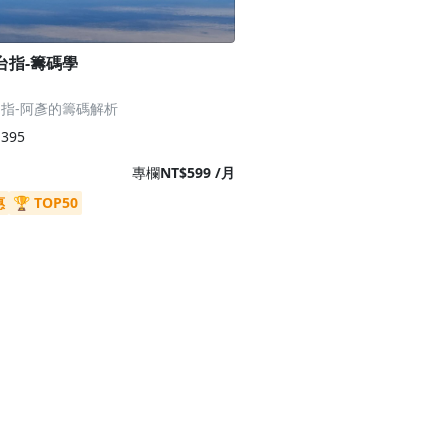
台指-籌碼學
指-阿彥的籌碼解析
395
專欄
NT$599 /月
惠
🏆 TOP50