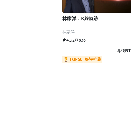
林家洋：K線軌跡
林家洋
4.92
836
專欄
NT
🏆 TOP50
好評推薦