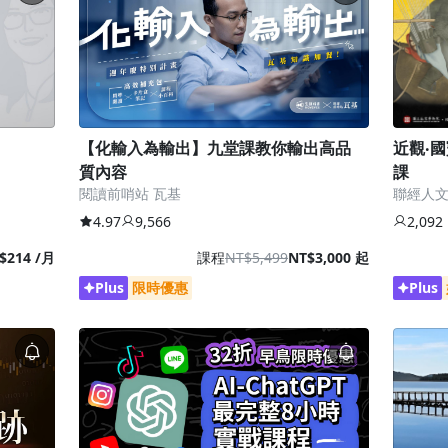
【化輸入為輸出】九堂課教你輸出高品
近觀‧
質內容
課
閱讀前哨站 瓦基
聯經人
4.97
9,566
2,092
$214 /月
課程
NT$5,499
NT$3,000 起
Plus
限時優惠
Plus