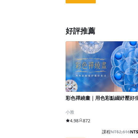
好評推薦
彩色禪繞畫｜用色彩點綴紓壓好
小雅
4.98
872
課程
NT$2,616
NT$