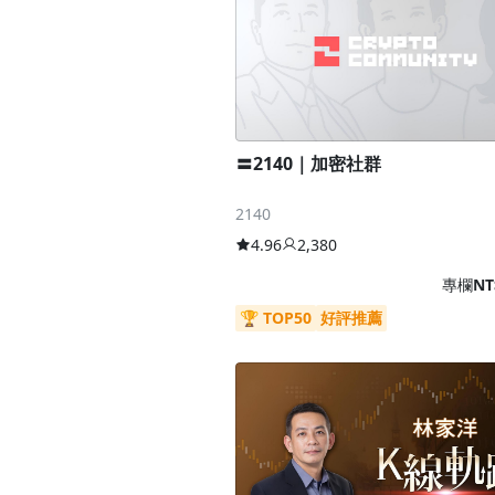
〓2140｜加密社群
2140
4.96
2,380
專欄
NT
🏆 TOP50
好評推薦