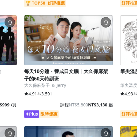
🏆 TOP50
好評推薦
好評推
維
每天10分鐘・養成日文腦｜大久保麻梨
筆尖溫
子的60天特訓班
大久保麻梨子 ＆ Jerry
筆尖溫
4.91
3,591
4.93
$999 /月
課程
NT$5,800
NT$3,130 起
Plus
限時優惠
好評推