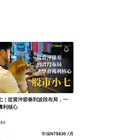
七｜從當沖節奏到波段布局，一
獲利核心
七
84
專欄
NT$830 /月