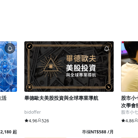
生活
畢德歐夫美股投資與全球專業導航
股市小
次學會
bidoffer
股市小
4.96
526
4.86
2,180 起
專欄
NT$588 /月