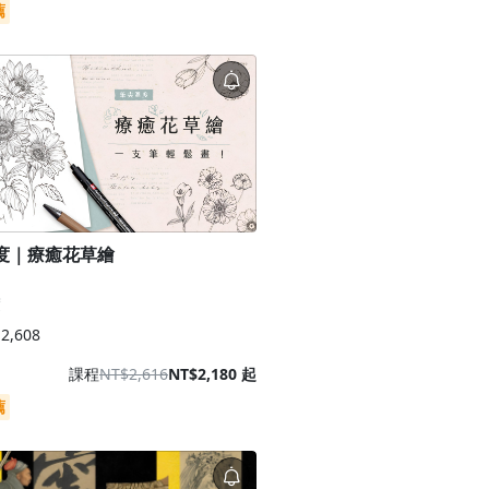
薦
度｜療癒花草繪
度
2,608
課程
NT$2,616
NT$2,180 起
薦