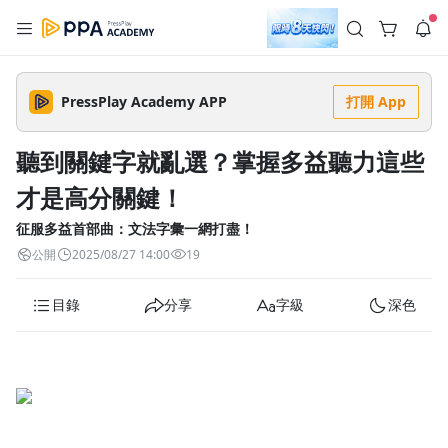
註冊領取 上千元優惠券！
公告
沒有描述
--:--
--:--
PressPlay Academy APP
打開 App
登入/註冊
🌞 PPA 避暑津貼．冷氣房升級｜期間快閃活動
🥵 酷暑限時快閃｜單筆滿 NT$2,500 現折 NT$300、再贈最高
聽到關鍵字就亂選？掌握多益聽力這些
2% 點數回饋！🚀 酷暑來襲．偷偷在冷氣房升級 📈⭐️ 【冷氣房
6 天前
進修 限時開跑】◾單筆滿 NT$2,500 現折 NT$300◾活動期間：
才是高分關鍵！
即日起 - 8/13（只有一週）-📣 酷暑季好康 \ 再加碼 /→ 點數回饋
返回播放器
無上限🔥購買任一課程 or 訂閱✅ 消費即享回饋 1% 點數✅ 滿
查看全部
$5,000 回饋 2% 點數🎁 此為 PPA 官方帳號 Line@ 專屬活動，加
征服多益首部曲：文法字彙一網打盡！
1.0x
入好友👉 享有「渠道專屬活動」及「個人化推播」！
清除全部
公開
2025/08/27 14:00
19
追蹤列表
播放清單
播放速度
目錄
分享
字級
深色
2.0x
沒有播放清單
1.75x
去逛逛
1.5x
1.25x