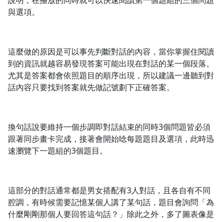
說明，在播放的同時就可以快速閱讀第一個題組的三個問題
與選項。
這麼做的原因是可以事先判斷對話的內容，當你掌握住閱讀
到的資訊就越容易發現答案可能出現在對話的某一個段落。
尤其是答案都會依照題目的順序出現，所以建議一邊聽到對
話內容只要找到答案就先做記號劃下正確答案。
換句話說要維持一個步調即對話結束的同時3個問題皆必須
沒有待播放的清單
跟著同步畫卡完成，接著會開始唸每題題目及選項，此時迅
去逛逛
速瀏覽下一題組的3個題目。
這部分的對話通常都是男女搭配有3人對話，且各自有不同
腔調，有時候需要記憶某個人講了某句話，題目會詢問「為
什麼剛剛那個人要回答這句話？」除此之外，多了圖表像是