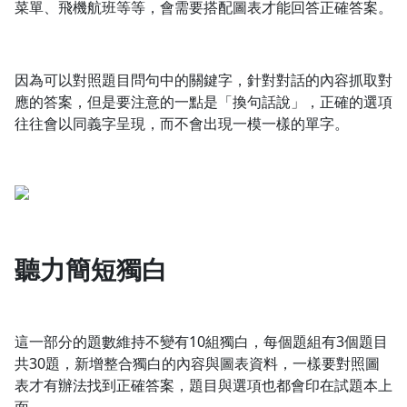
菜單、飛機航班等等，會需要搭配圖表才能回答正確答案。
因為可以對照題目問句中的關鍵字，針對對話的內容抓取對
應的答案，但是要注意的一點是「換句話說」，正確的選項
往往會以同義字呈現，而不會出現一模一樣的單字。
聽力簡短獨白
這一部分的題數維持不變有10組獨白，每個題組有3個題目
共30題，新增整合獨白的內容與圖表資料，一樣要對照圖
表才有辦法找到正確答案，題目與選項也都會印在試題本上