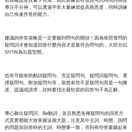
前就確認並且畫卡完成，因此要練習在這段考試時間內高度
專注不分神，可以透過平常大量練習提高熟悉度，同時訓練
自己快速作答的能力。
建議的作答策略是一定要聽到問句的開頭！因為依照發問的
疑問詞才會知道回答什麼內容才是最符合問句的，大部分以
5H1W為出題型態。
也有可能有助動詞疑問句、否定疑問句、疑問詞疑問句、選
擇疑問句、附加疑問句等，當然有些不是疑問句而是一句陳
述、提議或請求，此時要找出最恰當的回答句子為正解。
專心聽出疑問詞、Be動詞，並且熟悉各種疑問句的回答方
式其實都能大致掌握這個大題，注意其中主詞、時態、詢問
的問題與回答時的主詞、時態要一致，否則有些答案聽起來