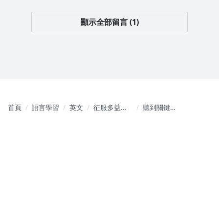
顯示全部留言 (1)
首頁
語言學習
英文
征服多益首
聽到關鍵字
部曲：文法
就亂選？掌
字彙一網打
握多益聽力
盡！
這些才是高
分關鍵！