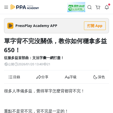
註冊領取 上千元優惠券！
公告
沒有描述
--:--
--:--
PressPlay Academy APP
打開 App
登入/註冊
🌞 PPA 避暑津貼．冷氣房升級｜期間快閃活動
🥵 酷暑限時快閃｜單筆滿 NT$2,500 現折 NT$300、再贈最高
單字背不完沒關係，教你如何穩拿多益
2% 點數回饋！🚀 酷暑來襲．偷偷在冷氣房升級 📈⭐️ 【冷氣房
3 天前
進修 限時開跑】◾單筆滿 NT$2,500 現折 NT$300◾活動期間：
650！
即日起 - 8/13（只有一週）-📣 酷暑季好康 \ 再加碼 /→ 點數回饋
返回播放器
無上限🔥購買任一課程 or 訂閱✅ 消費即享回饋 1% 點數✅ 滿
查看全部
$5,000 回饋 2% 點數🎁 此為 PPA 官方帳號 Line@ 專屬活動，加
征服多益首部曲：文法字彙一網打盡！
1.0x
入好友👉 享有「渠道專屬活動」及「個人化推播」！
清除全部
公開
2026/01/20 13:40
21
追蹤列表
播放清單
播放速度
目錄
分享
字級
深色
2.0x
沒有播放清單
1.75x
很多人準備多益，覺得單字怎麼背都背不完！
去逛逛
1.5x
1.25x
重點不是背不完，背不完是一定的！