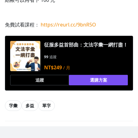
結帳可以再省下 100 元
免費試看課程：
https://reurl.cc/9bnR5O
征服多益首部曲：文法字彙一網打盡！
99
追蹤
NT$249
/ 月
追蹤
選購方案
字彙
多益
單字