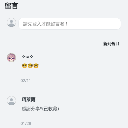
留言
新到舊
✧ω✧
🤓🤓🤓
02/11
珂萊爾
感謝分享!!(已收藏)
01/28