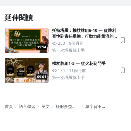
延伸閱讀
托特塔羅：權杖牌組6-10 — 從勝利
喜悅到責任重擔，行動力能量流的
起伏與轉折
253
9個月前
15:54
第一次塔羅就上手
權杖牌組1-5 — 從火花到鬥爭
174
11個月前
09:01
第一次塔羅就上手
首頁
語言學習
英文
征服多益首
單字背不完
部曲：文法
沒關係，教
字彙一網打
你如何穩拿
盡！
多益650！