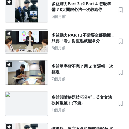
多益聽力Part 3 和 Part 4 怎麼準
備？8大關鍵心法一次教給你
5個月前
多益聽力𝗣𝗔𝗥𝗧𝟭不需要全部聽懂，
只要「看」對重點就能拿分！
6個月前
多益單字背不完？用 𝟮 套邏輯一次
搞定
7個月前
多益閱讀解題技巧分析，英文文法
砍掉重練！(下篇)
1個月前
懂邏輯，單字不會也能解決99% 多