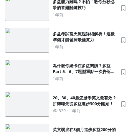
多益聽力難嗎？不怕！教你分秒必
爭的答題關鍵技巧
1年前
多益考試當天流程詳細解析！這樣
準備才能發揮最佳實力
1年前
為什麼你總卡在多益閱讀？多益
Part 5、6、7題型重點一次告訴
你！考前準備不慌不忙！
1年前
20、30、40歲怎麼學英文最有效？
拚轉職先從多益進步300分開始！
329
1年前
英文弱底在3個月進步多益200分的