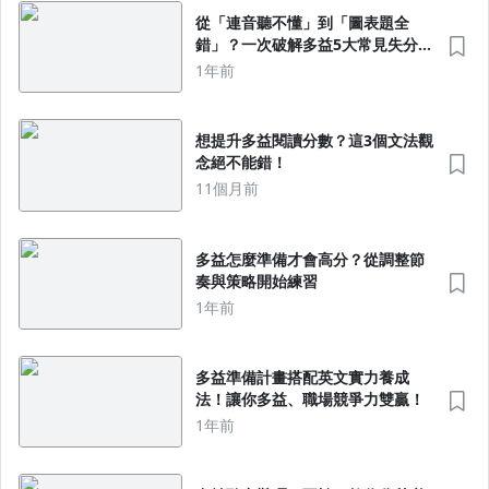
從「連音聽不懂」到「圖表題全
錯」？一次破解多益5大常見失分
點！
1年前
想提升多益閱讀分數？這3個文法觀
念絕不能錯！
11個月前
多益怎麼準備才會高分？從調整節
奏與策略開始練習
1年前
多益準備計畫搭配英文實力養成
法！讓你多益、職場競爭力雙贏！
1年前