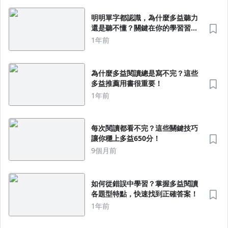
明明單字都認識，為什麼多益聽力
還是聽不懂？關鍵在你的學習習
慣！
1年前
為什麼多益閱讀總是寫不完？這些
多益推薦用書很重要！
1年前
每次閱讀都看不完？這些關鍵技巧
讓你穩上多益650分！
9個月前
如何從錯誤中學習？掌握多益閱讀
各題型特點，快速找到正確答案！
1年前