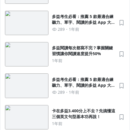
多益考生必看：推薦 5 款最適合練
聽力、單字、閱讀的多益 App 大公
開！
289
1年前
多益閱讀每次都寫不完？掌握關鍵
習慣讓你閱讀速度提升50%
沒有待播放的清單
去逛逛
1年前
多益考生必看：推薦 5 款最適合練
聽力、單字、閱讀的多益 App 大公
開！
289
1年前
卡在多益3.400分上不去？先搞懂這
三個英文句型基本功再說！
1年前