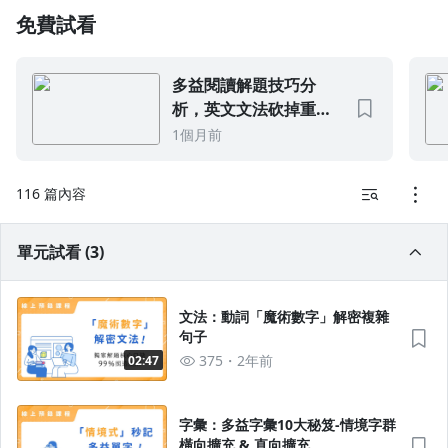
免費試看
1.0x
0.75x
多益閱讀解題技巧分
析，英文文法砍掉重
練！(下篇)
1個月前
116 篇內容
單元試看 (3)
文法：動詞「魔術數字」解密複雜
句子
375
2年前
02:47
字彙：多益字彙10大秘笈-情境字群
橫向擴充 & 直向擴充