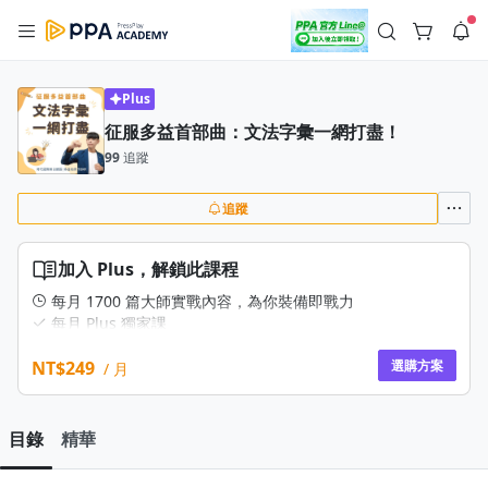
註冊領取 上千元優惠券！
公告
沒有描述
--:--
--:--
Plus
征服多益首部曲：文法字彙一網打盡！
登入/註冊
🌞 PPA 避暑津貼．冷氣房升級｜期間快閃活動
99
追蹤
🥵 酷暑限時快閃｜單筆滿 NT$2,500 現折 NT$300、再贈最高
2% 點數回饋！🚀 酷暑來襲．偷偷在冷氣房升級 📈⭐️ 【冷氣房
3 天前
進修 限時開跑】◾單筆滿 NT$2,500 現折 NT$300◾活動期間：
即日起 - 8/13（只有一週）-📣 酷暑季好康 \ 再加碼 /→ 點數回饋
追蹤
返回播放器
無上限🔥購買任一課程 or 訂閱✅ 消費即享回饋 1% 點數✅ 滿
查看全部
$5,000 回饋 2% 點數🎁 此為 PPA 官方帳號 Line@ 專屬活動，加
1.0x
入好友👉 享有「渠道專屬活動」及「個人化推播」！
清除全部
加入 Plus，解鎖此課程
追蹤列表
播放清單
播放速度
每月 1700 篇大師實戰內容，為你裝備即戰力
每月 Plus 獨家課
2.0x
每月不定期快閃課
學本事 為自己裝備人生即戰力
NT$249
選購方案
/ 月
沒有播放清單
1.75x
去逛逛
1.5x
目錄
精華
1.25x