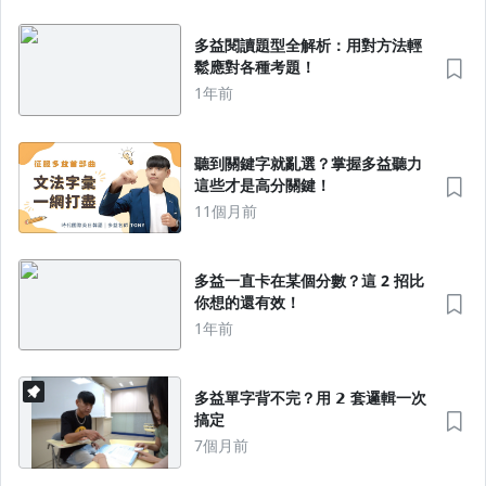
多益閱讀題型全解析：用對方法輕
鬆應對各種考題！
1年前
聽到關鍵字就亂選？掌握多益聽力
這些才是高分關鍵！
11個月前
多益一直卡在某個分數？這 2 招比
你想的還有效！
1年前
多益單字背不完？用 𝟮 套邏輯一次
搞定
7個月前