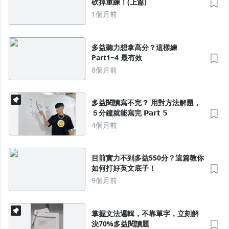
砍掉重練！(上篇)
1個月前
多益聽力想拿高分？這樣練
Part1~4 最有效
8個月前
多益閱讀寫不完？ 用對方法解題，
５分鐘就能寫完 𝗣𝗮𝗿𝘁 𝟱
4個月前
目前實力不到多益550分？這篇教你
如何打好英文底子！
9個月前
掌握文法邏輯，不靠單字，立刻解
決70%多益閱讀題