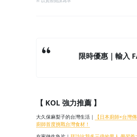
※ 以實際開課為準
限時優惠｜輸入 FAB
【 KOL 強力推薦 】
大久保麻梨子的台灣生活｜
【日本廚師×台灣傳
廚師首度挑戰台灣食材！
在家做生魚片｜
拜訪比我多三億的男人 學習義大利魚料理