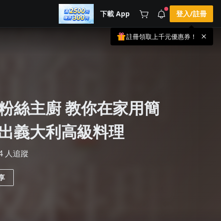
下載 App
登入/註冊
註冊領取上千元優惠券！
公告
載 APP 領取獎勵，隨時吸收新知識
🌞 PPA 避暑津貼．冷氣房升級｜
手機掃描下載
🥵 酷暑限時快閃｜單筆滿 NT$2,500 現
期間快閃活動
折 NT$300、再贈最高 2% 點數回饋！
2 天前
🚀 酷暑來襲．偷偷在冷氣房升級 📈
⭐️ 【冷氣房進修 限時開跑】◾單筆滿
粉絲主廚 教你在家用簡
NT$2,500 現折 NT$300◾活動期間：即
查看全部
日起 - 8/13（只有一週）-📣 酷暑季好康
\ 再加碼 /→ 點數回饋無上限🔥購買任一
課程 or 訂閱✅ 消費即享回饋 1% 點數
出義大利高級料理
✅ 滿 $5,000 回饋 2% 點數🎁 此為 PPA
官方帳號 Line@ 專屬活動，加入好友👉
享有「渠道專屬活動」及「個人化推
84 人追蹤
播」！
享