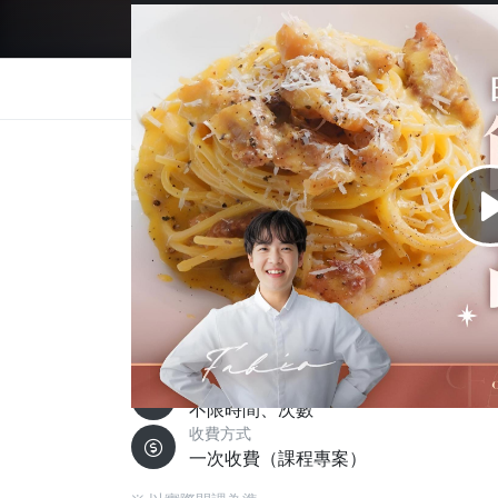
總覽
介紹
目錄與試看
作業成果
選購方
課程總覽
義大利料理的精髓從來不是技法，而是對食材的理
教學，從醬料出發，帶你用台灣食材煮出道地
你不只做得出，更做得好吃。 無論你是料理
式料理。
觀看限制
不限時間、次數
收費方式
一次收費（課程專案）