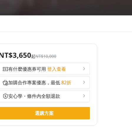
NT$3,650
起
NT$10,000
有什麼優惠券可用
登入查看
加購合作專案優惠，最低
82折
安心學・條件內全額退款
選購方案