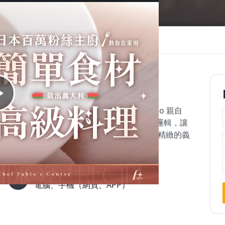
案
講師
常見問題
問與答
解與風味的掌握。 這課由義大利主廚 Fabio 親自
義式味道，學會乳化、風味搭配與自由組合的邏輯，讓
新手還是進階者，都能學會用簡單食材做出口味精緻的義
可用裝置
電腦、手機（網頁、APP）