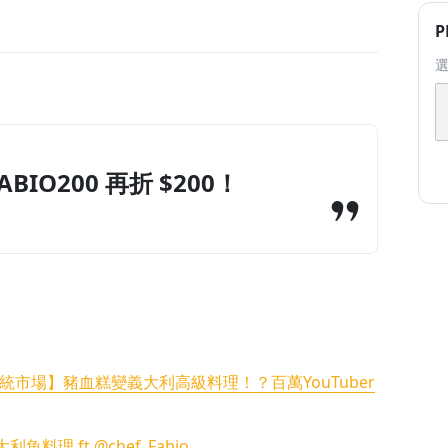
P
IO200 再折 $200！
統市場】豬血糕變義大利高級料理！？百萬YouTuber
 ft ‪@chef_Fabio‬