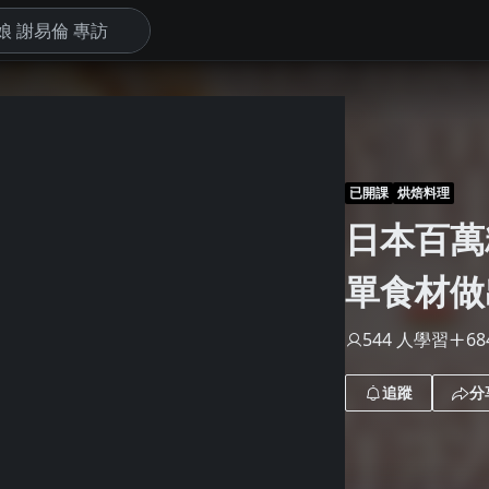
下
已開課
烘焙料理
日本百萬
單食材做
544 人學習
6
追蹤
分