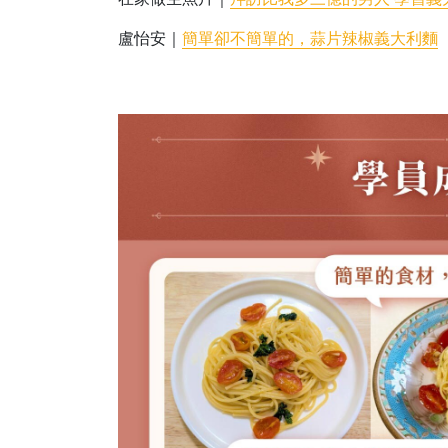
盧怡安｜
簡單卻不簡單的，蒜片辣椒義大利麵