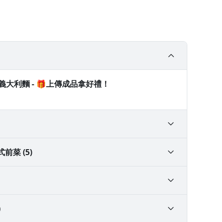
椒義大利麵 - 🎁上傳成品拿好禮！
式）
菜 (5)
作
醬與組合方式
)