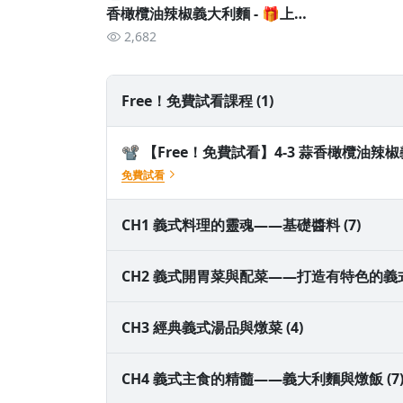
香橄欖油辣椒義大利麵 - 🎁上傳
成品拿好禮！
2,682
Free！免費試看課程 (1)
📽️ 【Free！免費試看】4-3 蒜香橄欖油辣
免費試看
CH1 義式料理的靈魂——基礎醬料 (7)
1-1 義大利的基本高湯（蔬菜高湯的製作方
CH2 義式開胃菜與配菜——打造有特色的義式前
1-2 紅醬：經典番茄醬
2-1 卡布里沙拉（Insalata Caprese）的製
CH3 經典義式湯品與燉菜 (4)
1-3 紅醬：波隆那肉醬
2-2 卡帕喬（Carpaccio）的製作、調味
3-1 義式蔬菜湯（Minestrone）
CH4 義式主食的精髓——義大利麵與燉飯 (7