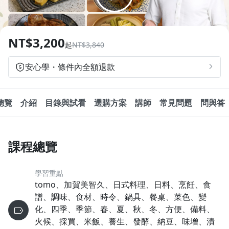
追蹤
分享
1.0x
0.75x
NT$3,200
起
NT$3,840
安心學・條件內全額退款
總覽
介紹
目錄與試看
選購方案
講師
常見問題
問與答
課程總覽
學習重點
tomo、加賀美智久、日式料理、日料、烹飪、食
譜、調味、食材、時令、鍋具、餐桌、菜色、變
化、四季、季節、春、夏、秋、冬、方便、備料、
火候、採買、米飯、養生、發酵、納豆、味增、漬