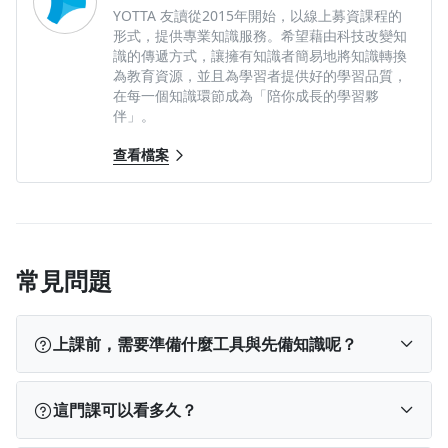
YOTTA 友讀從2015年開始，以線上募資課程的
形式，提供專業知識服務。希望藉由科技改變知
識的傳遞方式，讓擁有知識者簡易地將知識轉換
為教育資源，並且為學習者提供好的學習品質，
在每一個知識環節成為「陪你成長的學習夥
伴」。
查看檔案
常見問題
上課前，需要準備什麼工具與先備知識呢？
➤ 居家料理常備器具與相關料理食材
這門課可以看多久？
➤ 只要你有一顆熱愛烹飪料理的心，零基礎也能輕鬆