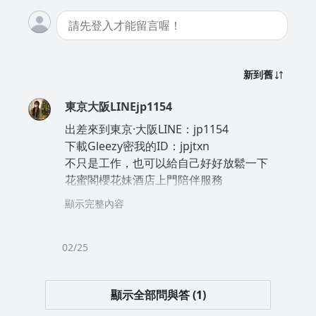
新到舊
東京大阪LINEjp1154
出差來到東京·大阪LINE：jp1154
下載Gleezy密我的ID：jpjtxn
不只是工作，也可以給自己好好放鬆一下
花蜜閣櫻花妹酒店上門陪伴服務
讓你暫時放下煩惱，
顯示完整內容
在陌生城市裡，擁有一段不一樣的記憶
Telegram頻道挑選：@jpxwa
官網論壇：
https://www.jpaixi.com/
02/25
顯示全部問與答 (1)