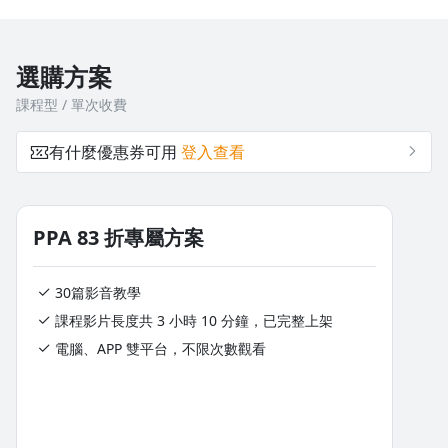
鹽麴｜鹽麴照燒雞
高麗菜豬肉佐胡麻美乃滋
茄子味噌汁
散壽司
起司紫蘇豬肉卷
選購方案
課程型 / 單次收費
鹽麴叉燒肉
薑汁豬肉
有什麼優惠券可用
登入查看
咖哩漢堡排
PPA 83 折專屬方案
30篇影音教學
課程影片長度共 3 小時 10 分鐘，已完整上架
電腦、APP 雙平台，不限次數觀看