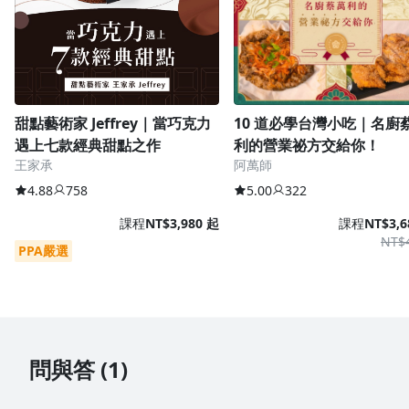
甜點藝術家 Jeffrey｜當巧克力
10 道必學台灣小吃｜名廚
遇上七款經典甜點之作
利的營業祕方交給你！
王家承
阿萬師
4.88
758
5.00
322
課程
NT$3,980 起
課程
NT$3,6
NT$
PPA嚴選
問與答 (1)