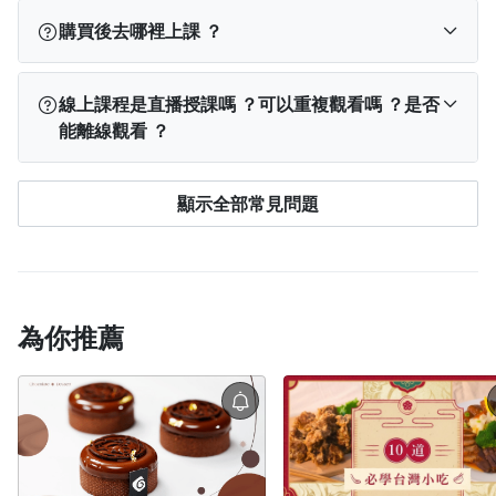
端出多變化日式料理。
開課後，即可使用電腦、手機及平板登入上線上課，
購買後去哪裡上課 ？
不用受到上課時間及地點的限制，皆可無限次數重複
觀看課程內容。
訂閱完成後，您可以依使用裝置從以下位置找到課
線上課程是直播授課嗎 ？可以重複觀看嗎 ？是否
程：
能離線觀看 ？
PPA App
：登入 App → 點選下方「我的學習」→
查看「已開通」課程。
線上課程不是直播，所有內容（包含影片教學或文
顯示全部常見問題
電腦版網站
：登入 PPA → 點選右上角「
我的學
字教學）將會完整上架在平台上。
習
」→ 查看「已開通」課程。
購買後無論在電腦或手機 App 上，除有特別說明觀
手機版網站
：點左上角「≡」登入 → 再次點「≡」
看期間外，單課課程都能在平台續存期間 ，不限次
→ 點選「我的學習」→ 查看「已開通」課程。
如
數觀看。
果登入「我的學習」後仍找不到課程，可能是登入
由於專案內容之著作權歸屬創作者所有，系統也須
為你推薦
了不同帳號。
請先登出，回到登入頁面點選「
忘記
保持連線紀錄學習進度，因此無法下載文章、影片
購課帳號
」查詢正確帳號，或查看購買後的通知
或是離線觀看。
信，信中也會顯示您當時使用的信箱。