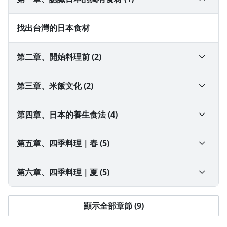
找出台灣的日本食材
第二章、開始料理前 (2)
器具
第三章、米飯文化 (2)
基本調味料
煮白飯秘訣
第四章、日本的養生食法 (4)
用不同鍋子煮白飯
味噌｜味噌燒雞
第五章、四季料理｜春 (5)
納豆｜納豆福袋
香煎鯛魚佐南蠻醬
第六章、四季料理｜夏 (5)
漬物｜各種漬物
紅燒竹筍
涼素麵
顯示全部章節 (9)