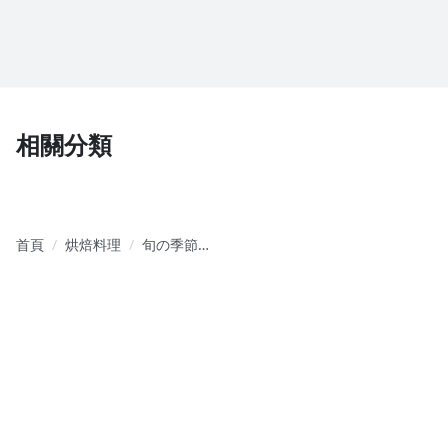
相關分類
首頁
烘焙料理
旬の季節料
理：20道
Tomo桑的日
式家常菜