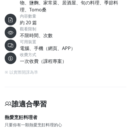
物、鹽麴、家常菜、居酒屋、旬の料理、季節料
理、Tomo桑
內容數量
約 20 篇
觀看限制
不限時間、次數
可用裝置
電腦、手機（網頁、APP）
收費方式
一次收費（課程專案）
※ 以實際開課為準
誰適合學習
熱愛烹飪料理者
只要你有一顆熱愛烹飪料理的心