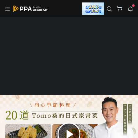
註冊領取 上千元優惠券！
公告
沒有描述
--:--
--:--
登入/註冊
🌞 PPA 避暑津貼．冷氣房升級｜期間快閃活動
🥵 酷暑限時快閃｜單筆滿 NT$2,500 現折 NT$300、再贈最高
2% 點數回饋！🚀 酷暑來襲．偷偷在冷氣房升級 📈⭐️ 【冷氣房
2 天前
進修 限時開跑】◾單筆滿 NT$2,500 現折 NT$300◾活動期間：
即日起 - 8/13（只有一週）-📣 酷暑季好康 \ 再加碼 /→ 點數回饋
返回播放器
無上限🔥購買任一課程 or 訂閱✅ 消費即享回饋 1% 點數✅ 滿
查看全部
$5,000 回饋 2% 點數🎁 此為 PPA 官方帳號 Line@ 專屬活動，加
1.0x
入好友👉 享有「渠道專屬活動」及「個人化推播」！
清除全部
追蹤列表
播放清單
播放速度
2.0x
旬の季節料理：20道Tomo桑的日式家
沒有播放清單
1.75x
常菜
去逛逛
1.5x
163 人學習
2 人追蹤
1.25x