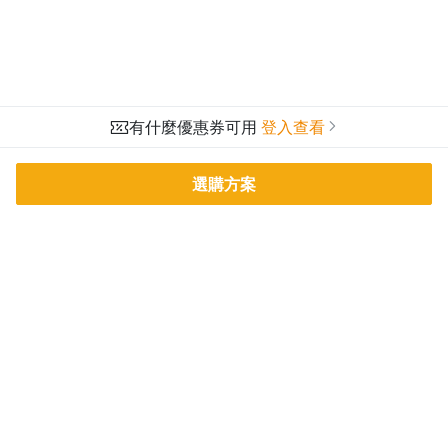
有什麼優惠券可用
登入查看
選購方案
PressPlay Academy
課程分類
品牌介紹
線上課程
投資理財
語言學習
PPA 部落格
訂閱學習
烘焙料理
健康健身
活動主題館
耳邊說書
生活品味
職場技能
行銷
藝文娛樂