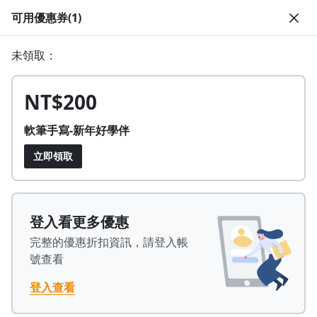
可用優惠券(1)
註冊領取 上千元優惠券！
未領取：
公告
沒有描述
--:--
--:--
登入/註冊
🌞 PPA 避暑津貼．冷氣房升級｜期間快閃活動
NT$200
🥵 酷暑限時快閃｜單筆滿 NT$2,500 現折 NT$300、再贈最高
2% 點數回饋！🚀 酷暑來襲．偷偷在冷氣房升級 📈⭐️ 【冷氣房
5 天前
進修 限時開跑】◾單筆滿 NT$2,500 現折 NT$300◾活動期間：
軟筆手寫-新年好學伴
即日起 - 8/13（只有一週）-📣 酷暑季好康 \ 再加碼 /→ 點數回饋
返回播放器
無上限🔥購買任一課程 or 訂閱✅ 消費即享回饋 1% 點數✅ 滿
查看全部
立即領取
$5,000 回饋 2% 點數🎁 此為 PPA 官方帳號 Line@ 專屬活動，加
1.0x
入好友👉 享有「渠道專屬活動」及「個人化推播」！
清除全部
追蹤列表
播放清單
播放速度
2.0x
登入看更多優惠
Plus
已開課
PPA 嚴選
生活品味
藝文娛樂
完整的優惠折扣資訊，請登入帳
沒有播放清單
【軟筆手寫字課】你的手寫好學伴，在
1.75x
號查看
去逛逛
中文軟筆世界自由進出！
1.5x
登入查看
4.96
(27 則評價)
1,639 人學習
2,983 人追蹤
1.25x