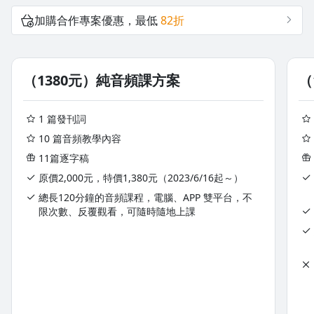
加購合作專案優惠，最低
82折
用「愛」與「金錢」兩個案例，說明心靈思維在人生面向的運
用。
（1380元）純音頻課方案
（
學完這堂課，你將得到以下的收穫
1 篇發刊詞
沒有待播放的清單
10 篇音頻教學內容
♦ 自我覺察思維的限制，進行突破。
去逛逛
♦ 學會打破思維框架的練習方式。
11篇逐字稿
♦ 持續練習之後，能夠達到思維模式的轉換，取得心想事成的入
原價2,000元，特價1,380元（2023/6/16起～）
門票。
總長120分鐘的音頻課程，電腦、APP 雙平台，不
限次數、反覆觀看，可隨時隨地上課