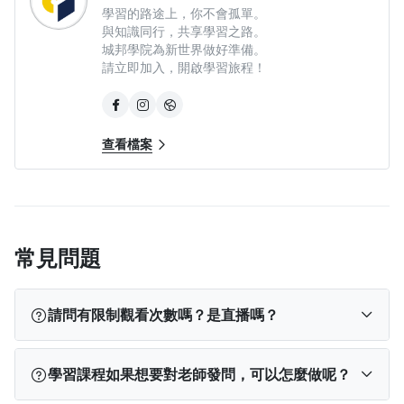
學習的路途上，你不會孤單。
買本集團之課程，即視為同意本公司蒐集、處理及利用個人資料
與知識同行，共享學習之路。
告知事項。
城邦學院為新世界做好準備。
請立即加入，開啟學習旅程！
查看檔案
常見問題
請問有限制觀看次數嗎？是直播嗎？
本課程為預先企劃、錄製完成的線上課程，購買後，
學習課程如果想要對老師發問，可以怎麼做呢？
只要登入帳號，就能隨時隨地、不限次數地觀看。