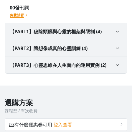
00發刊詞
免費試看
【PART1】破除頭腦與心靈的框架與限制 (4)
讓想像成真的心靈訓練
01你所以為的自己和世界是真實的嗎？
【PART2】讓想像成真的心靈訓練 (4)
學習如何掌握心靈的力量，啟動自己的心靈運作系統。
02能夠扭轉奇蹟的心靈魔法
05啟動你的心靈運作系統
【PART3】心靈思維在人生面向的運用實例 (2)
03設定，是心想事成的實戰關鍵
06集中心靈力量，聚焦重要事物
09愛：關係平衡，各取所需
04植入潛意識的信念會成為常駐程式，直到它被替代
07如何有效掌握並使用你的力量
10金錢：你認為你值多少？
選購方案
課程型 / 單次收費
08心靈是可以觸摸的力量
有什麼優惠券可用
登入查看
心靈思維在人生面向的運用實例