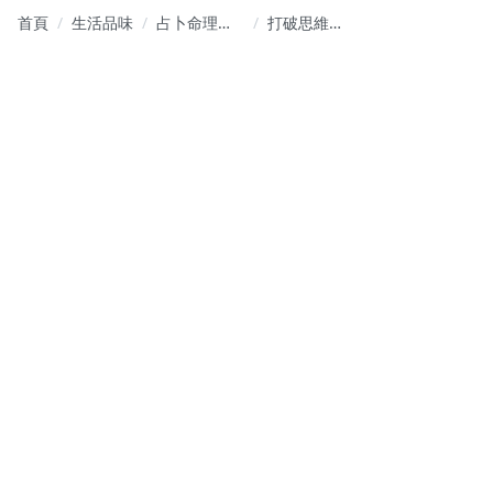
首頁
生活品味
占卜命理風
打破思維框
水
架的心靈覺
察練習