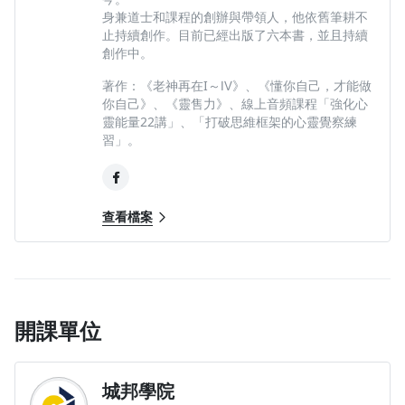
身兼道士和課程的創辦與帶領人，他依舊筆耕不
【PART3：心靈思維在人生面向的運用實
止持續創作。目前已經出版了六本書，並且持續
創作中。
例】
著作：《老神再在I～Ⅳ》、《懂你自己，才能做
09愛：關係平衡，各取所需
你自己》、《靈售力》、線上音頻課程「強化心
10金錢：你認為你值多少？
靈能量22講」、「打破思維框架的心靈覺察練
習」。
查看檔案
※為提供訂購、行銷、客戶管理或其他合於營業登記項目或章程
所訂業務需要之目的，城邦媒體控股集團旗下公司（以下統稱本
集團）與本集團之營運期間及地區內，將以電郵、傳真、電話、
簡訊或其他通知公告方式利用您所提供之資料（資料類別
C001、C002、C003、C011等各項類別相關資料）。利用對象
開課單位
除本集團外，亦可能包括相關服務的協力機構。如您有依個資法
第三條或其他需要協助之處，得聯繫本集團客服中心客服信箱：
service@cite.com.tw
。本集團已履行上開告知義務，您同意並
城邦學院
瞭解本集團蒐集、處理或利用個人資料之目的及用途。如您已購