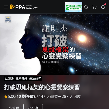
註冊領取 上千元優惠券！
公告
沒有描述
--:--
--:--
登入/註冊
🌞 PPA 避暑津貼．冷氣房升級｜期間快閃活動
🥵 酷暑限時快閃｜單筆滿 NT$2,500 現折 NT$300、再贈最高
2% 點數回饋！🚀 酷暑來襲．偷偷在冷氣房升級 📈⭐️ 【冷氣房
3 天前
進修 限時開跑】◾單筆滿 NT$2,500 現折 NT$300◾活動期間：
即日起 - 8/13（只有一週）-📣 酷暑季好康 \ 再加碼 /→ 點數回饋
返回播放器
無上限🔥購買任一課程 or 訂閱✅ 消費即享回饋 1% 點數✅ 滿
查看全部
$5,000 回饋 2% 點數🎁 此為 PPA 官方帳號 Line@ 專屬活動，加
1.0x
入好友👉 享有「渠道專屬活動」及「個人化推播」！
清除全部
追蹤列表
播放清單
播放速度
2.0x
已開課
健康健身
生活品味
沒有播放清單
打破思維框架的心靈覺察練習
1.75x
去逛逛
1.5x
5.00
(10 則評價)
147 人學習
287 人追蹤
1.25x
追蹤
分享