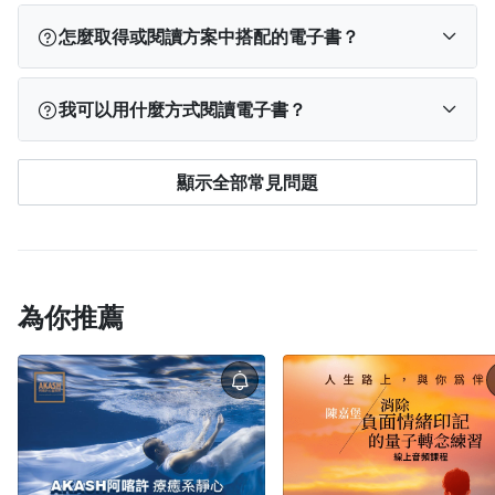
您可以有兩個選項： ①在該堂課底下留言。 ②在課
怎麼取得或閱讀方案中搭配的電子書？
程簡介頁面的「問與答」發問。 城邦微學習製課團隊
在收到問題後，會盡快轉達給老師，請老師回覆。
電子書與台灣電子書平台Readmoo讀墨合作。您訂購
我可以用什麼方式閱讀電子書？
方案後，我們會在一週內將您「在PressPlay註冊的電
子郵件」提供給Readmoo，Readmoo將在收到名單
Readmoo讀墨可在多種載具中閱讀電子書： ①瀏覽
後，發送信件到您的電子郵件信箱。所以最晚在下單
顯示全部常見問題
器（需網路連線閱讀，建議使用Chrome 瀏覽器）
的兩週內，即會收到Readmoo的電子書權限通知信。
②APP（Android、iOS） ③mooInk閱讀器
收到通知信後，請按照信中所指示的方法操作。
為你推薦