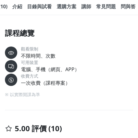
10)
介紹
目錄與試看
選購方案
講師
常見問題
問與答
課程總覽
觀看限制
不限時間、次數
可用裝置
電腦、手機（網頁、APP）
收費方式
一次收費（課程專案）
※ 以實際開課為準
5.00 評價 (10)