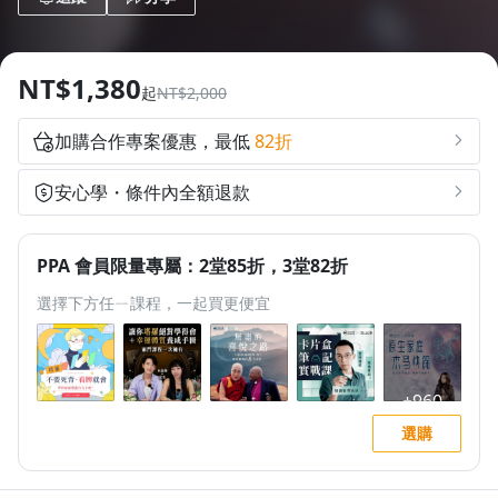
1.0x
0.75x
NT$1,380
起
NT$2,000
加購合作專案優惠，最低
82折
安心學・條件內全額退款
PPA 會員限量專屬：2堂85折，3堂82折
選擇下方任ㄧ課程，一起買更便宜
選購