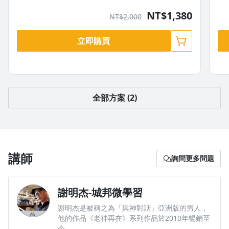
一堂發刊詞，十堂正課
NT$1,380
NT$2,000
立即購買
發刊詞
【PART1：破除頭腦與心靈的框架與限制】
全部方案 (2)
01你所以為的自己和世界是真實的嗎？
02能夠扭轉奇蹟的心靈魔法
03設定，是心想事成的實戰關鍵
04植入潛意識的信念會成為常駐程式，直到它被替代
講師
詢問更多問題
【PART2：讓想像成真的心靈訓練】
05啟動你的心靈運作系統
謝明杰-城邦微學習
06集中心靈力量，聚焦重要事物
謝明杰是被稱之為「與神對話」亞洲版的男人，
07如何有效掌握並使用你的力量
他的作品《老神再在》系列作品於2010年暢銷至
08心靈是可以觸摸的力量
今。