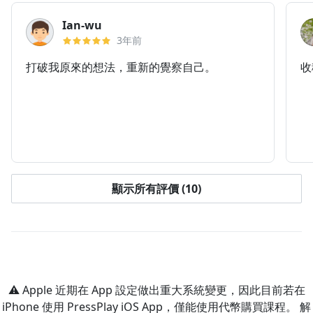
Ian-wu
3年前
打破我原來的想法，重新的覺察自己。
收
顯示所有評價 (10)
⚠️ Apple 近期在 App 設定做出重大系統變更，因此目前若在
iPhone 使用 PressPlay iOS App，僅能使用代幣購買課程。 解