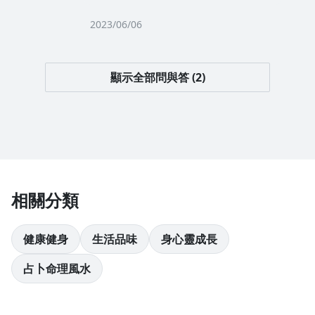
嘗試改變。
如果要調整的是更複雜、更深層，甚
2023/06/06
至更牢固的潛意識信念，會建議您先
上完這堂基礎課，再跟明杰老師詢問
進階課程的細節。
顯示全部問與答 (2)
明杰老師特別提醒，改變深層意識要
從淺層著手。
以上資訊，提供您參考。
相關分類
健康健身
生活品味
身心靈成長
占卜命理風水