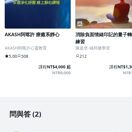
AKASH阿喀許 療癒系靜心
消除負面情緒印記的量子轉
練習
AKASH阿喀許心靈教育
陳嘉堡-城邦微學習
5.00
508
212
課程
NT$4,000 起
課程
NT$1,3
NT$6,000
NT$
問與答 (2)