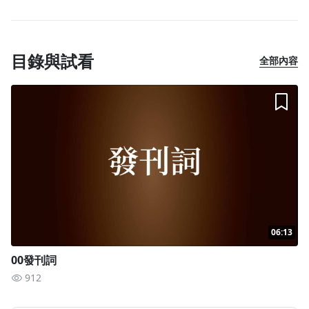
120分鐘，共11則音頻，可不限次數收聽。
三大部分概念解說，每堂課皆有練習方式，提供學員自主學習。
目錄與試看
全部內容
破除頭腦與心靈的框架與限制
06:13
看清什麼是框架，開始學會突破限制與設定。
00發刊詞
912