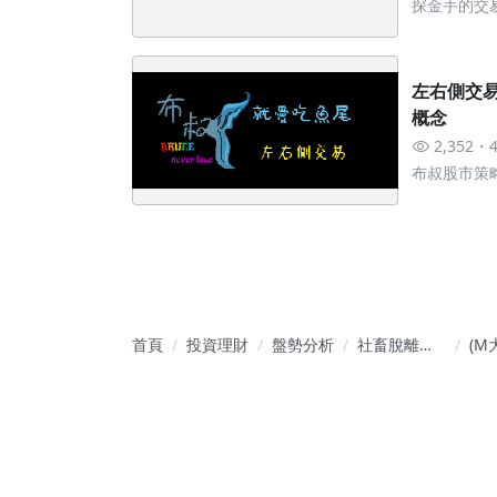
探金手的交
左右側交易
概念
2,352
布叔股市策
首頁
投資理財
盤勢分析
社畜脫離計
(M大
畫 - 帶你擁
盤
有主力思維
金