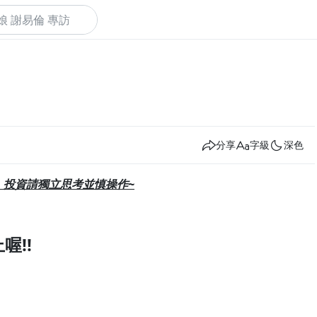
下
分享
字級
深色
，投資請獨立思考並慎操作~
喔!!