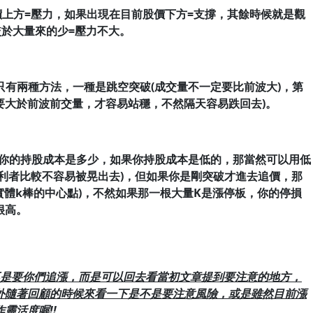
股價上方=壓力，如果出現在目前股價下方=支撐，其餘時候就是觀
於大量來的少=壓力不大。
破只有兩種方法，一種是跳空突破(成交量不一定要比前波大)，第
要大於前波前交量，才容易站穩，不然隔天容易跌回去)。
你的持股成本是多少，如果你持股成本是低的，那當然可以用低
利者比較不容易被晃出去)，但如果你是剛突破才進去追價，那
實體k棒的中心點
)，不然如果那一根大量K是漲停板，你的停損
很高。
不是要你們追漲，而是可以回去看當初文章提到要注意的地方，
外隨著回顧的時候來
看一下是不是要注意風險，或是雖然目前漲
靈活度喔!!