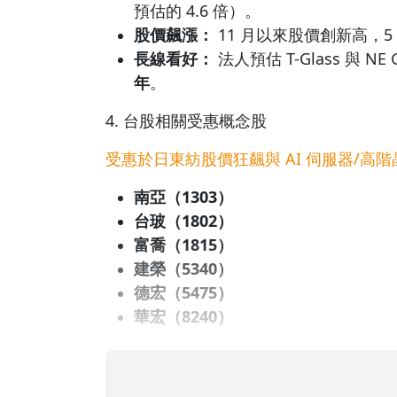
預估的 4.6 倍）。
股價飆漲：
11 月以來股價創新高，5 
長線看好：
法人預估 T-Glass 與
年
。
4. 台股相關受惠概念股
受惠於日東紡股價狂飆與 AI 伺服器/高
南亞（1303）
台玻（1802）
富喬（1815）
建榮（5340）
德宏（5475）
華宏（8240）