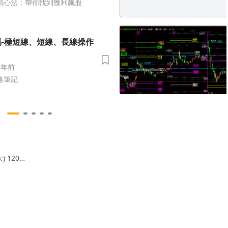
易心法：帶你找到獲利飆股
-極短線、短線、長線操作
4年前
略筆記
) 1202
後新聞資
流向