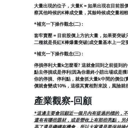
大量出現的位子，大量K = 如果出現在目前
察其他時候的K棒成交量，其餘時候成交量相較
*補充一下操作觀念(二) :
套牢賣壓 = 目前股價上方的大量，如果要突
二種就是長紅K棒爆量突破(成交量基本上一定
*補充一下操作觀念(三) :
停損停利大量k怎麼看?
這就會回到之前提到的
點去停損或是停利(因為你最終小賠出場或是獲
你的停損、停利點，就會抓大量k中間的價位(
價就會變成10%，這樣其實相對來說，風險就
產業觀察-回顧
*這邊主要會回顧近一個月內有提過的標的，
還有有哪些題材，或是營收上有那些亮點，另
高了還是繼續有機會，
所以大家還是要保持操作