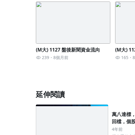
(M大) 1127 盤後新聞資金流向
(M大) 
239
8個月前
165
延伸閱讀
萬八達標
回檔，個股
(2439)，德
4年前