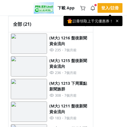
下載 App
登入/註冊
註冊領取上千元優惠券！
公告
全部
(21)
載 APP 領取獎勵，隨時吸收新知識
🌞 PPA 避暑津貼．冷氣房升級｜
手機掃描下載
(M大) 1216 盤後新聞
🥵 酷暑限時快閃｜單筆滿 NT$2,500 現
期間快閃活動
資金流向
折 NT$300、再贈最高 2% 點數回饋！
3 天前
🚀 酷暑來襲．偷偷在冷氣房升級 📈
235
7個月前
⭐️ 【冷氣房進修 限時開跑】◾單筆滿
NT$2,500 現折 NT$300◾活動期間：即
查看全部
(M大) 1215 盤後新聞
日起 - 8/13（只有一週）-📣 酷暑季好康
資金流向
\ 再加碼 /→ 點數回饋無上限🔥購買任一
課程 or 訂閱✅ 消費即享回饋 1% 點數
236
7個月前
✅ 滿 $5,000 回饋 2% 點數🎁 此為 PPA
官方帳號 Line@ 專屬活動，加入好友👉
(M大) 1213 下周重點
享有「渠道專屬活動」及「個人化推
播」！
新聞族群
308
7個月前
(M大) 1211 盤後新聞
資金流向
183
7個月前