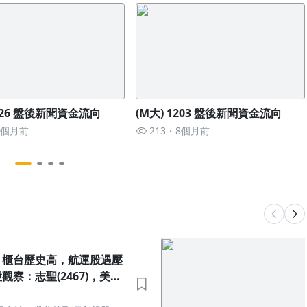
1126 盤後新聞資金流向
(M大) 1203 盤後新聞資金流向
8個月前
213
8個月前
，櫃台歷史高，航運股遇壓
觀察：志聖(2467)，美律
宏(5475)