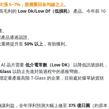
漲 5~7%，股價重回各均線之上
。
高毛利的
Low Dk/Low Df（低損耗）
產品。今年前 10
量產。
 所需產品通過認證。
能比重將提升至
50% 以上
，有助獲利。
。AI 晶片需要
低介電常數（Low DK）
以降低訊號損耗，
lass
以防止先進封裝過程中的基板彎曲。
定量產最高階 T-Glass 的企業，目前處於爆單缺貨狀
產轉讓利益，全年淨利預測大幅上修至
375 億日圓
（約原本