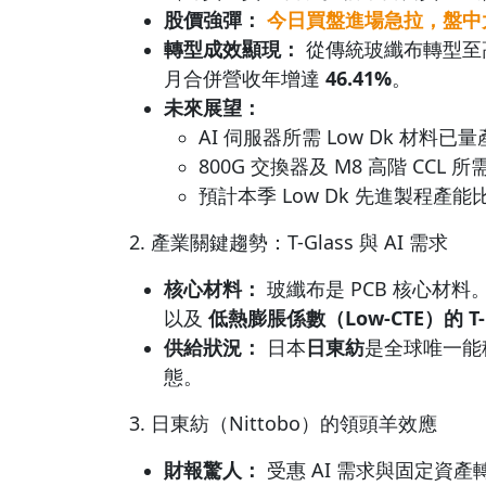
股價強彈：
今日買盤進場急拉，盤中大
轉型成效顯現：
從傳統玻纖布轉型至
月合併營收年增達
46.41%
。
未來展望：
AI 伺服器所需 Low Dk 材料已
800G 交換器及 M8 高階 CCL
預計本季 Low Dk 先進製程產
2. 產業關鍵趨勢：T-Glass 與 AI 需求
核心材料：
玻纖布是 PCB 核心材料
以及
低熱膨脹係數（Low-CTE）的 T-G
供給狀況：
日本
日東紡
是全球唯一能穩
態。
3. 日東紡（Nittobo）的領頭羊效應
財報驚人：
受惠 AI 需求與固定資