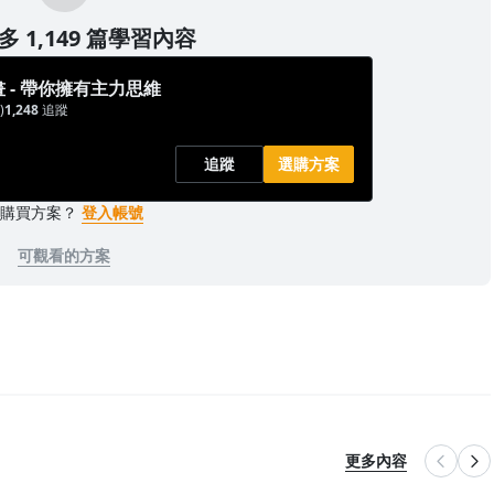
 1,149 篇學習內容
 - 帶你擁有主力思維
)
1,248
追蹤
追蹤
選購方案
已購買方案？
登入帳號
可觀看的方案
更多內容