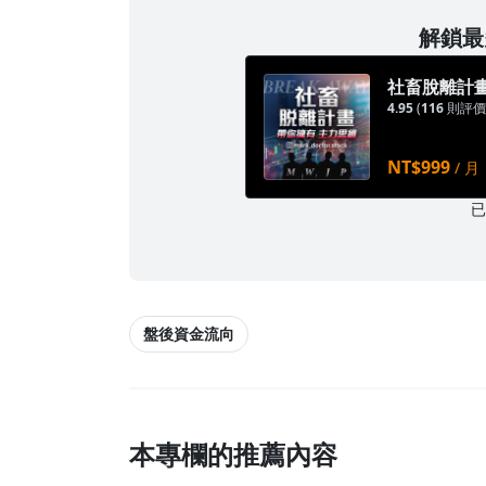
解鎖最多
社畜脫離計畫
4.95
(
116
則評價
NT$999
/ 月
盤後資金流向
本專欄的推薦內容