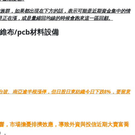
的族群，如果都出現在下方的話，表示可能是近期資金集中的情
是正在漲，或是量縮回均線的時候會跑來這一區回顧。
纖維布/pcb材料設備
台玻、南亞逾半根漲停，但日股日東紡織今日下跌8%，要留意
響，市場擔憂排擠效應，導致外資與投信近期大賣富喬
成）。