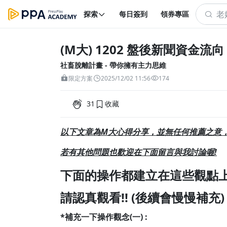
探索
每日簽到
領券專區
(M大) 1202 盤後新聞資金流向
社畜脫離計畫 - 帶你擁有主力思維
限定方案
2025/12/02 11:56
174
31
收藏
以下文章為M大心得分享，並無任何推薦之意
若有其
他問題也歡迎在下面留言與我討論喔!
下面的操作都建立在這些觀點上
請認真觀看!! (後續會慢慢補充)
*補充一下操作觀念(一) :