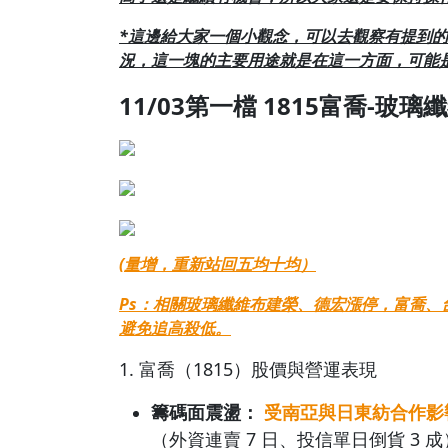
*這邊給大家一個小觀念，可以去觀察有提到
況，這一塊的主要用途就是在這一
方面，可能
11/03第一檔 1815富喬-玻璃
(量增，重新站回五均十均）
Ps：相關玻璃纖維布建榮、德宏漲停，富喬、
避免追高殺低。
1. 富喬（1815）股價與營運表現
籌碼面震盪：
受南亞與日東紡合作影
（外資連賣 7 日、投信單日倒貨 3 