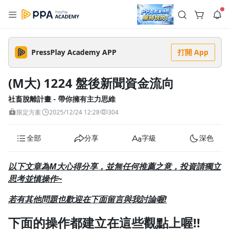
註冊領取 上千元優惠券！
公告
沒有描述
--:--
--:--
PressPlay Academy APP
打開 App
登入/註冊
🌞 PPA 避暑津貼．冷氣房升級｜期間快閃活動
🥵 酷暑限時快閃｜單筆滿 NT$2,500 現折 NT$300、再贈最高
(M大) 1224 盤後新聞資金流向
2% 點數回饋！🚀 酷暑來襲．偷偷在冷氣房升級 📈⭐️ 【冷氣房
2 天前
進修 限時開跑】◾單筆滿 NT$2,500 現折 NT$300◾活動期間：
即日起 - 8/13（只有一週）-📣 酷暑季好康 \ 再加碼 /→ 點數回饋
社畜脫離計畫 - 帶你擁有主力思維
返回播放器
無上限🔥購買任一課程 or 訂閱✅ 消費即享回饋 1% 點數✅ 滿
查看全部
限定方案
2025/12/24 12:28
304
$5,000 回饋 2% 點數🎁 此為 PPA 官方帳號 Line@ 專屬活動，加
1.0x
入好友👉 享有「渠道專屬活動」及「個人化推播」！
清除全部
追蹤列表
播放清單
全部
分享
字級
深色
播放速度
2.0x
以下文章為M大心得分享，並無任何推薦之意，投資請獨立
沒有播放清單
思考並慎操作~
1.75x
去逛逛
若有其
他問題也歡迎在下面留言與我討論喔!
1.5x
下面的操作都建立在這些觀點上喔!!
1.25x