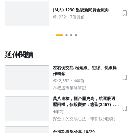
(M大) 1230 盤後新聞資金流向
232
7個月前
延伸閱讀
左右側交易-極短線、短線、長線操
作概念
2,352
4年前
布叔股市策略筆記
萬八達標，櫃台歷史高，航運股遇
壓回檔，個股觀察：志聖(2467)，
美律(2439)，德宏(5475)
4年前
探金手的交易心法：帶你找到獲利
飆股
台指期看盤分享-10/29