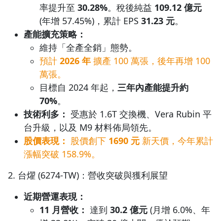
率提升至
30.28%
。稅後純益
109.12 億元
(年增 57.45%)，累計 EPS
31.23 元
。
產能擴充策略：
維持「全產全銷」態勢。
預計
2026 年
擴產 100 萬張，後年再增 100
萬張。
目標自 2024 年起，
三年內產能提升約
70%
。
技術利多：
受惠於 1.6T 交換機、Vera Rubin 平
台升級，以及 M9 材料佈局領先。
股價表現：
股價創下
1690 元
新天價，今年累計
漲幅突破 158.9%。
2. 台燿 (6274-TW)：營收突破與獲利展望
近期營運表現：
11 月營收：
達到
30.2 億元
(月增 6.0%、年