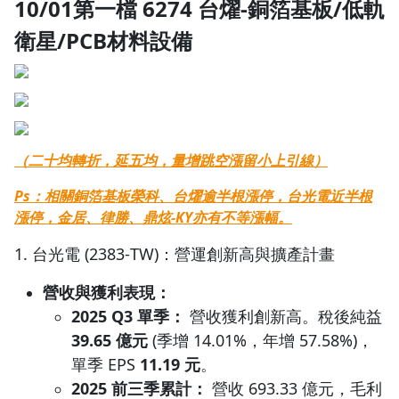
10/01第一檔 6274 台燿-銅箔基板/低軌
衛星/PCB材料設備
（二十均轉折，延五均，量增跳空漲留小上引線）
Ps：相關銅箔基板榮科、台燿逾半根漲停，台光電近半根
漲停，金居、律勝、鼎炫-KY亦有不等漲幅。
1. 台光電 (2383-TW)：營運創新高與擴產計畫
營收與獲利表現：
2025 Q3 單季：
營收獲利創新高。稅後純益
39.65 億元
(季增 14.01%，年增 57.58%)，
單季 EPS
11.19 元
。
2025 前三季累計：
營收 693.33 億元，毛利