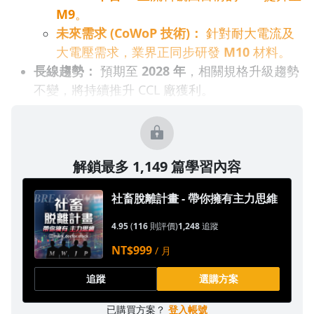
M9
。
沒有待播放的清單
去逛逛
未來需求 (CoWoP 技術)：
針對耐大電流及
大電壓需求，業界正同步研發
M10
材料。
長線趨勢：
預期至
2028 年
，相關規格升級趨勢
不變，將持續推升 CCL 廠獲利。
解鎖最多 1,149 篇學習內容
社畜脫離計畫 - 帶你擁有主力思維
4.95
(
116
則評價)
1,248
追蹤
NT$999
/ 月
追蹤
選購方案
已購買方案？
登入帳號