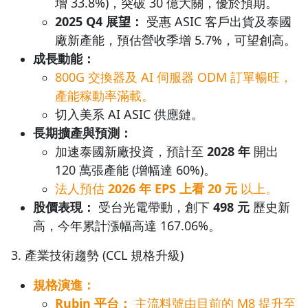
增 33.8%)，突破 30 億大關，優於預期。
2025 Q4 展望：
受惠 ASIC 客戶出貨及泰國
廠新產能，預估營收季增 5.7%，可望創高。
成長動能：
800G 交換器及 AI 伺服器 ODM 訂單暢旺，
產能稼動率滿載。
切入美系 AI ASIC 供應鏈。
長期擴產與預測：
加速泰國新廠投資，預計至
2028 年
開出
120 萬張產能 (增幅達 60%)。
法人預估
2026 年 EPS 上看 20 元
以上。
股價表現：
受台光電帶動，創下
498 元
歷史新
高，今年累計漲幅高達 167.06%。
3. 產業技術趨勢 (CCL 規格升級)
規格演進：
Rubin 平台：
主流料號由目前的 M8 提升至