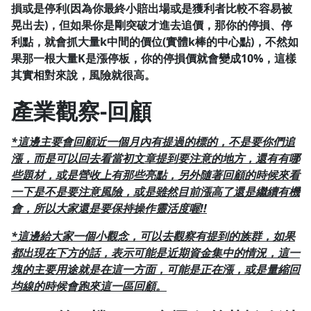
損或是停利(因為你最終小賠出場或是獲利者比較不容易被
晃出去)，但如果你是剛突破才進去追價，那你的停損、停
利點，就會抓大量k中間的價位(實體k棒的中心點
)，不然如
果那一根大量K是漲停板，你的停損
價就會變成10%，這樣
其實相對來說，風險就很高。
產業觀察-回顧
*這邊主要會回顧近一個月內有提過的標的，不是要你們追
漲，而是可以回去看當初文章提到要注意的地方，還有有哪
些題材，或是營收上有那些亮點，另外隨著回顧的時候來
看
一下是不是要注意風險，或是雖然目前漲高了還是繼續有機
會，
所以大家還是要保持操作靈活度喔!!
*這邊給大家一個小觀念，可以去觀察有提到的族群，如果
都出現在下方的話，表示可能是近期資金集中的情況，這一
塊的主要用途就是在這一
方面，可能是正在漲，或是量縮回
均線的時候會跑來這一區回顧。