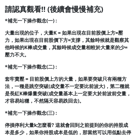
請認真觀看!! (後續會慢慢補充)
1.0x
*補充一下操作觀念(一) :
0.75x
大量出現的位子，大量K = 如果出現在目前股價上方=壓
力，如果出現在目前股價下方=支撐，其餘時候就是觀察其
他時候的K棒成交量，其餘時候成交量相較於大量來的少=
壓力不大。
*補充一下操作觀念(二) :
套牢賣壓 = 目前股價上方的大量，如果要突破只有兩種方
法，一種是跳空突破(成交量不一定要比前波大)，第二種就
是長紅K棒爆量突破(成交量基本上一定要大於前波前交量，
才容易站穩，不然隔天容易跌回去)。
*補充一下操作觀念(三) :
停損停利大量k怎麼看?
這就會回到之前提到的你的持股成
本是多少，如果你持股成本是低的，那當然可以用低點去停