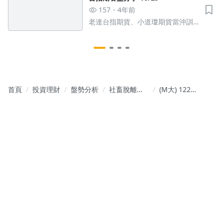
157
4年前
老達台指期貨、小道瓊期貨當沖訓
練班
首頁
投資理財
盤勢分析
社畜脫離計
(M大) 1224
畫 - 帶你擁
盤後新聞資
有主力思維
金流向