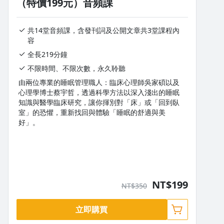
（特價199元）音頻課
沒有待播放的清單
【職人小訣竅】
去逛逛
共14堂音頻課，含發刊詞及公開文章共3堂課程內
14：好入睡！助眠小物報你知
容
全長219分鐘
日常小物的妙用之處
不限時間、不限次數，永久聆聽
補充說明：枕頭原則
由兩位專業的睡眠管理職人：臨床心理師吳家碩以及
心理學博士蔡宇哲，透過科學方法以深入淺出的睡眠
知識與醫學臨床研究，讓你揮別對「床」或「回到臥
室」的恐懼，重新找回與體驗「睡眠的舒適與美
好」。
適合對象
經常徹夜難熬，有失眠困擾的你
NT$199
NT$350
期望擁有更良好的睡眠品質的你
立即購買
對於睡眠流言難以辨證真偽的你