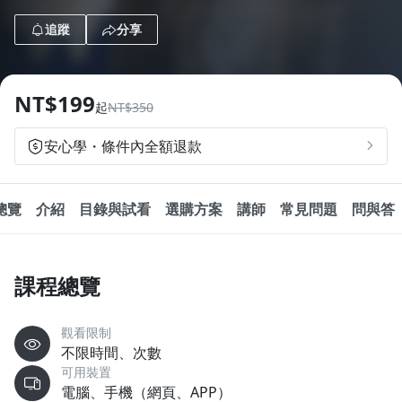
1.0x
追蹤
分享
0.75x
NT$199
起
NT$350
安心學・條件內全額退款
總覽
介紹
目錄與試看
選購方案
講師
常見問題
問與答
課程總覽
觀看限制
不限時間、次數
可用裝置
電腦、手機（網頁、APP）