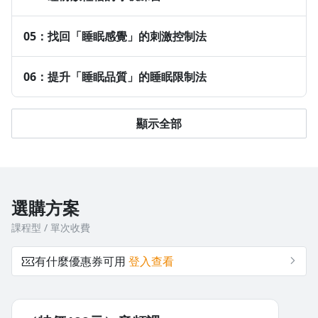
認識睡眠循環
05：找回「睡眠感覺」的刺激控制法
做夢的時機點
記得夢境的契機
06：提升「睡眠品質」的睡眠限制法
夢境的兩種功能
12：作息難調整？生理時鐘的深度解析
顯示全部
生理時鐘存在的理由
破除迷思：夜貓子是不是天生的
出國時差問題的調整方法
給「輪班工作者」的作息建議
選購方案
13：環境影響大？睡眠環境的重要原則
課程型 / 單次收費
第一個原則：留意光線問題
有什麼優惠券可用
登入查看
第二個原則：減少聲音干擾
第三個原則：寢具選擇要訣
第四個原則：心理層次影響