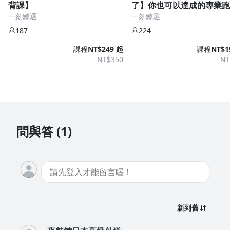
背課】
了】你也可以達成的專業跑
一刻鯨選
一刻鯨選
課表
187
224
課程
NT$249 起
課程
NT$1
NT$350
NT
問與答 (1)
新到舊