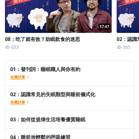
08：吃了就有效？助眠飲食的迷思
睡不著喝牛奶就對了？
酒精對睡眠的影響
17:47
助眠食物反思：份量多少才夠？
08：吃了就有效？助眠飲食的迷思
02：認
09：大腦在偷懶？睡眠期間的大腦工作
633
565
睡覺是不是在浪費時間？
大腦與腦內廢棄物的戰爭
01：發刊詞：睡眠職人與你有約
睡眠與身體健康的關聯
免費試看
10：睡覺就會瘦？睡眠與肥胖的關係
02：認識常見的失眠類型與睡前儀式化
睡眠減肥的研究起源
免費試看
睡眠不足的肥胖原理
壓力與睡眠研究
03：如何從規律生活培養優質睡眠
節食者的睡眠研究
04：睡前放輕鬆的呼吸練習
11：多夢睡不好？夢的解析與迷思