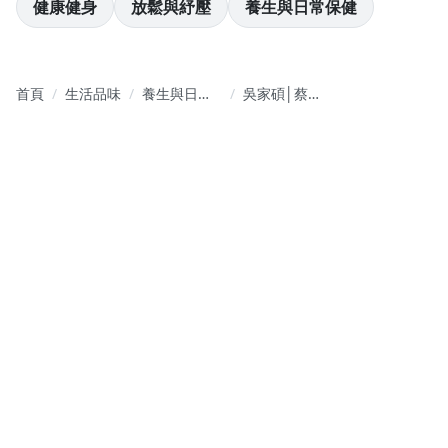
健康健身
放鬆與紓壓
養生與日常保健
首頁
生活品味
養生與日常
吳家碩│蔡宇
保健
哲【睡眠管
理職人的好
眠教室】用
科學方法告
別失眠困擾