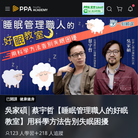
註冊領取 上千元優惠券！
公告
沒有描述
--:--
--:--
登入/註冊
🌞 PPA 避暑津貼．冷氣房升級｜期間快閃活動
🥵 酷暑限時快閃｜單筆滿 NT$2,500 現折 NT$300、再贈最高
2% 點數回饋！🚀 酷暑來襲．偷偷在冷氣房升級 📈⭐️ 【冷氣房
4 天前
進修 限時開跑】◾單筆滿 NT$2,500 現折 NT$300◾活動期間：
即日起 - 8/13（只有一週）-📣 酷暑季好康 \ 再加碼 /→ 點數回饋
返回播放器
無上限🔥購買任一課程 or 訂閱✅ 消費即享回饋 1% 點數✅ 滿
查看全部
$5,000 回饋 2% 點數🎁 此為 PPA 官方帳號 Line@ 專屬活動，加
1.0x
入好友👉 享有「渠道專屬活動」及「個人化推播」！
清除全部
追蹤列表
播放清單
播放速度
2.0x
已開課
健康健身
沒有播放清單
吳家碩│蔡宇哲【睡眠管理職人的好眠
1.75x
去逛逛
教室】用科學方法告別失眠困擾
1.5x
123 人學習
218 人追蹤
1.25x