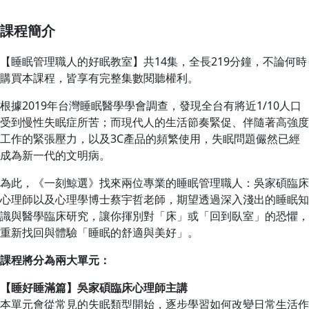
課程簡介
【睡眠管理職人的好眠教室】共14集，全長219分鐘，不論何時
購買本課程，皆享有完整集數閱聽權利。
根據2019年台灣睡眠醫學學會調查，發現全台有將近1/10人口
受到慢性失眠症所苦；而現代人的生活節奏緊促、伴隨著高強度
工作的緊張壓力，以及3C產品的頻繁使用，失眠問題儼然已經
成為新一代的文明病。
為此，《一刻鯨選》找來兩位專業的睡眠管理職人：吳家碩臨床
心理師以及心理學博士蔡宇哲老師，期望透過深入淺出的睡眠知
識與醫學臨床研究，讓你揮別對「床」或「回到臥室」的恐懼，
重新找回與體驗「睡眠的舒適與美好」。
課程將分為兩大單元：
【睡好睡滿篇】吳家碩臨床心理師主講
本單元會從常見的失眠類型開始，逐步學習如何改變日常生活作