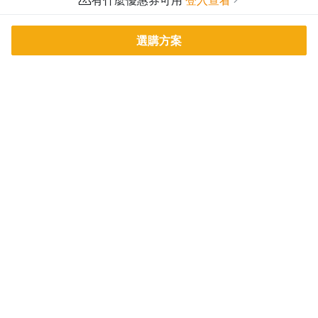
有什麼優惠券可用
登入查看
選購方案
PressPlay Academy
課程分類
品牌介紹
線上課程
投資理財
語言學習
PPA 部落格
訂閱學習
烘焙料理
健康健身
活動主題館
耳邊說書
生活品味
職場技能
行銷
藝文娛樂
幫助
條款與政策
提案教學
聯絡客服
平台會員規範及申訴管道