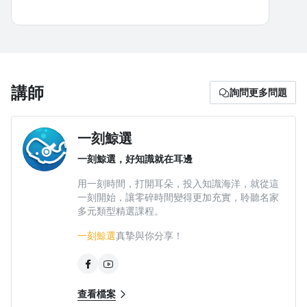
獲得什麼
講師
詢問更多問題
一刻鯨選
失眠常見原因到如何著手改善。
一刻鯨選，好知識就在耳邊
實際體驗睡前的放鬆訓練引導。
用一刻時間，打開耳朵，投入知識海洋，就從這
一刻開始，讓零碎時間變得更加充實，聆聽名家
最正確的睡眠知識一次說明白。
多元類型精選課程。
一刻鯨選
真摯與你分享！
查看檔案