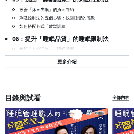
改善「床＝失眠」的負面制約
刺激控制法的五個步驟：找回睡覺的感覺
如何搭配各式「放鬆訓練」
06：提升「睡眠品質」的睡眠限制法
瞭解「方糖理論」：睡眠濃度
睡眠限制法的執行步驟：計算與提升睡眠效率
更多介紹
「午睡33法則」原理：午睡的注意事項
「運動333」實行：提升睡眠驅力
07：引導練習：漸進式肌肉放鬆法
目錄與試看
放鬆前的三個前置準備
全部內容
放鬆的基本概念：前後比較
實際放鬆引導：手、臉、身體、腳
【知識補充篇：常見睡眠疑惑】