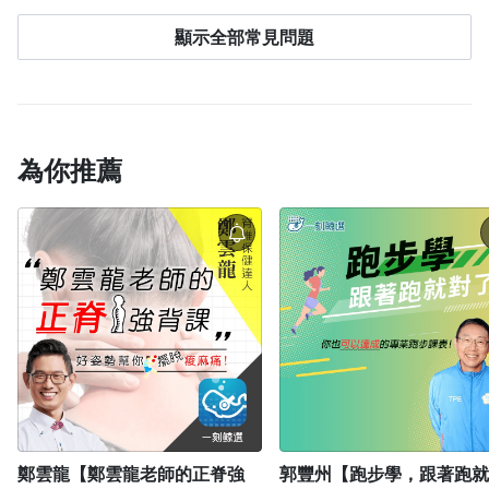
App，請透過
電腦版
或
手機網頁版
學習。
了不同帳號。
請先登出，回到登入頁面點選「
忘記
保持連線紀錄學習進度，因此無法下載文章、影片
心理。
單次購買付費課程、合購訂單，皆享有「3 期零利
購課帳號
」查詢正確帳號，或查看購買後的通知
顯示全部常見問題
或是離線觀看。
率」，分期付款僅限 國內發卡銀行，且 單筆滿
信，信中也會顯示您當時使用的信箱。
NT$1,500 以上 的訂單才可使用，目前支援的銀行包括
中國信託銀行
與
台新銀行
。 以上僅可於
電腦網頁版
＆
手機網頁版
使用，APP 用戶請使用
網頁版
購買才可
享有此優惠。
為你推薦
鄭雲龍【鄭雲龍老師的正脊強
郭豐州【跑步學，跟著跑就