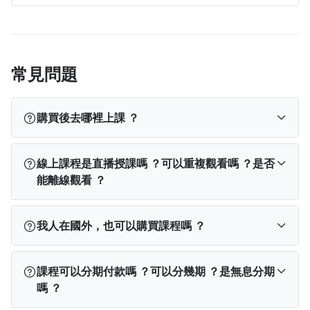
常見問題
主講人
購買後去哪裡上課 ？
吳家碩
積極且熱情地持續向大眾推廣臨床心理服務和睡眠行為醫學，至
今累積超過400場睡眠與心理學相關講座，亦經營臉書粉專及網
訂閱完成後，您可以依使用裝置從以下位置找到課
線上課程是直播授課嗎 ？可以重複觀看嗎 ？是否
路平台，如：「好夢心理治療所」、「台灣心理健康發展協會」
程：
能離線觀看 ？
以及「睡眠管理職人」等，希望有更多的機會讓民眾在最具科學
PPA App
：登入 App → 點選下方「我的學習」→
實徵的基礎下得到最正確的資訊，更期許民眾在臨床心理和睡眠
查看「已開通」課程。
線上課程不是直播，所有內容（包含影片教學或文
醫學大眾教育推廣下，可以擁有更好的睡眠與生活。
我人在國外，也可以購買課程嗎 ？
電腦版網站
：登入 PPA → 點選右上角「
我的學
字教學）將會完整上架在平台上。
蔡宇哲
習
」→ 查看「已開通」課程。
購買後無論在電腦或手機 App 上，除有特別說明觀
研究並學習睡眠領域超過20年，深感睡眠對人行為影響的巨
可以，海外學員可使用 Visa、MasterCard、JCB 等信
手機版網站
：點左上角「≡」登入 → 再次點「≡」
看期間外，單課課程都能在平台續存期間 ，不限次
大，但又不被重視；因此近幾年積極推廣睡眠相關的講座、課程
課程可以分期付款嗎 ？可以分幾期 ？是無息分期
用卡或金融卡購買課程（提醒：聯卡無法於海外使
→ 點選「我的學習」→ 查看「已開通」課程。
如
數觀看。
與工作坊，每年都進行上百場的課程講授。亦經營臉書粉專《哇
嗎 ？
用）。 不過目前海外無法下載 PressPlay Academy
果登入「我的學習」後仍找不到課程，可能是登入
由於專案內容之著作權歸屬創作者所有，系統也須
賽！心理學》，希望大眾可以由科學的角度來瞭解人類的行為與