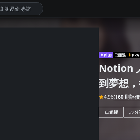
下
Plus
已開課
PPA
Notio
到夢想，
4.96
(160 則評價
追蹤
分