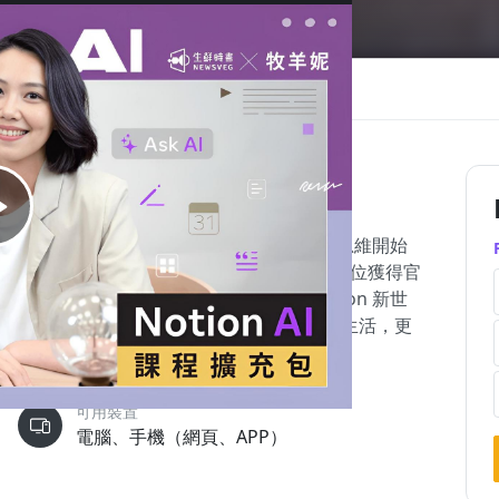
成果
選購方案
講師
常見問題
問與答
於要讓你做好準備。Notion 從軟體設計思維開始
從何下手，遲遲無法踏出第一步。 中文界第一位獲得官
始，用有趣的生活應用為切入，帶你進入 Notion 新世
 成為你的專屬生活管理師，打造高效工作、優雅生活，更
可用裝置
電腦、手機（網頁、APP）