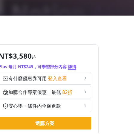
NT$3,580
起
Plus 每月 NT$249，可學習部分內容
詳情
有什麼優惠券可用
登入查看
加購合作專案優惠，最低
82折
安心學・條件內全額退款
選購方案