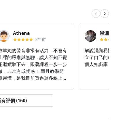
Athena
湘湘
3年前
2
牧羊妮的聲音非常有活力，不會有
解說淺顯易懂，讓我
上課的嚴肅與無聊，讓人不知不覺
立了自己的notion
想繼續聽下去，跟著課程一步一步
個人知識庫，課程十
做，非常有成就感！ 而且教學簡
單易懂，是我目前買過眾多線上課
中最喜歡的一堂，買了絕對不會後
悔！
有評價 (160)