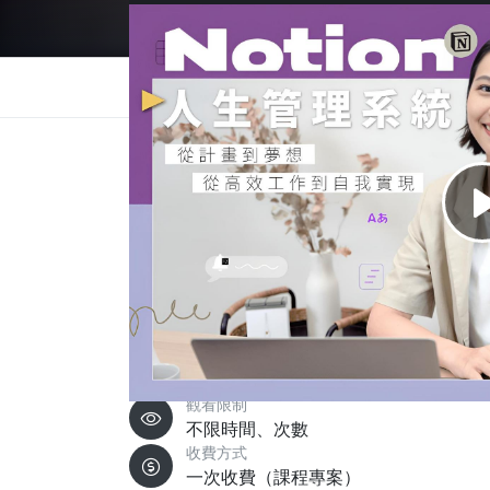
總覽
評價 (160)
介紹
目錄與試看
作業
課程總覽
從擁有更美好的生活出發，讓工具為你所用，致力
便是一個龐大的體系，強大功能讓初學者不知
方認證的 Notion 工具書作者牧羊妮從基礎開
界，將其融入生活的方方面面，讓 Notion
有餘裕品味人生。
觀看限制
不限時間、次數
收費方式
一次收費（課程專案）