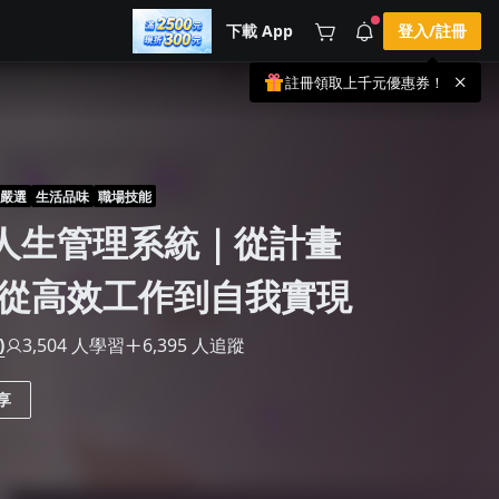
下載 App
登入/註冊
註冊領取上千元優惠券！
公告
載 APP 領取獎勵，隨時吸收新知識
🌞 PPA 避暑津貼．冷氣房升級｜
手機掃描下載
🥵 酷暑限時快閃｜單筆滿 NT$2,500 現
期間快閃活動
折 NT$300、再贈最高 2% 點數回饋！
3 天前
🚀 酷暑來襲．偷偷在冷氣房升級 📈
 嚴選
生活品味
職場技能
⭐️ 【冷氣房進修 限時開跑】◾單筆滿
n 人生管理系統｜從計畫
NT$2,500 現折 NT$300◾活動期間：即
查看全部
日起 - 8/13（只有一週）-📣 酷暑季好康
\ 再加碼 /→ 點數回饋無上限🔥購買任一
課程 or 訂閱✅ 消費即享回饋 1% 點數
從高效工作到自我實現
✅ 滿 $5,000 回饋 2% 點數🎁 此為 PPA
官方帳號 Line@ 專屬活動，加入好友👉
享有「渠道專屬活動」及「個人化推
)
3,504 人學習
6,395 人追蹤
播」！
享