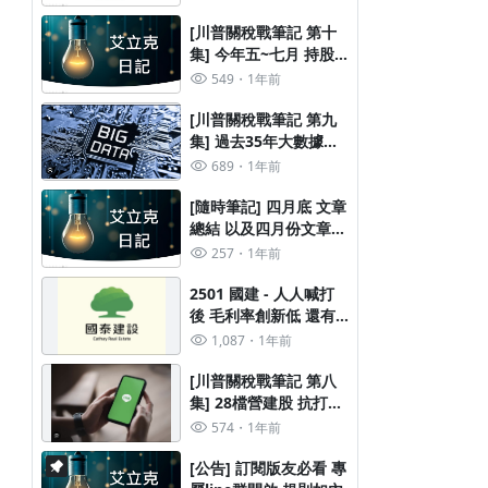
[川普關稅戰筆記 第十
集] 今年五~七月 持股
增持/ 減碼 計畫
549
1年前
[川普關稅戰筆記 第九
集] 過去35年大數據統
計, 四月下影線後, 五月
689
1年前
大盤怎麼走
[隨時筆記] 四月底 文章
總結 以及四月份文章計
畫
257
1年前
2501 國建 - 人人喊打
後 毛利率創新低 還有
投資價值嗎?
1,087
1年前
[川普關稅戰筆記 第八
集] 28檔營建股 抗打擊
能力 vs 殖利率的統計
574
1年前
大數據
[公告] 訂閱版友必看 專