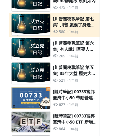
屬line群開啟 規則如內
475
1年前
[川普關稅戰筆記 第七
集] 川普 戲耍了身邊所
有人的資產 大家一起撐
580
1年前
過這四年
[川普關稅戰筆記 第六
集] 有人說川普要人為
製造2008金融海嘯 我
269
1年前
們該怎麼辦?
[川普關稅戰筆記 第五
集] 35年大盤 歷史大數
據分析 川普股災與哪一
521
1年前
次相近
[隨時筆記] 00733富邦
臺灣中小50 帶動營建股
的上漲?
627
1年前
[隨時筆記] 00733富邦
臺灣中小50 ETF 新增不
少營建股入內
864
1年前