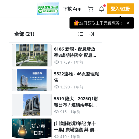
下載 App
登入/註冊
註冊領取上千元優惠券！
公告
載 APP 領取獎勵，隨時吸收新知識
全部
(21)
🌞 PPA 避暑津貼．冷氣房升級｜
手機掃描下載
🥵 酷暑限時快閃｜單筆滿 NT$2,500 現
期間快閃活動
6186 新潤 - 配息發放
折 NT$300、再贈最高 2% 點數回饋！
2 天前
🚀 酷暑來襲．偷偷在冷氣房升級 📈
率8成期待落空 配息不
⭐️ 【冷氣房進修 限時開跑】◾單筆滿
如預期? 賣出前請先看
1,739
1年前
NT$2,500 現折 NT$300◾活動期間：即
查看全部
這一篇
日起 - 8/13（只有一週）-📣 酷暑季好康
\ 再加碼 /→ 點數回饋無上限🔥購買任一
5522遠雄 - 46頁整理報
課程 or 訂閱✅ 消費即享回饋 1% 點數
告
✅ 滿 $5,000 回饋 2% 點數🎁 此為 PPA
1,390
1年前
官方帳號 Line@ 專屬活動，加入好友👉
享有「渠道專屬活動」及「個人化推
播」！
5519 隆大 - 2025Q1財
報公布 / 連續兩年以上
殖利率8~11%
915
1年前
[川普關稅戰筆記 第十
一集] 廣場協議 與 個人
對帳單
410
1年前