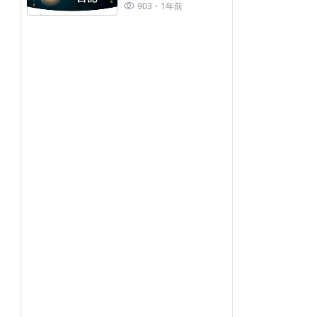
損1000多萬 的心得報
903
1年前
告