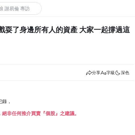
普 戲耍了身邊所有人的資產 大家一起撐過這
下
分享
字級
深色
紀錄，
，
絕非任何推介買賣『個股』之建議。