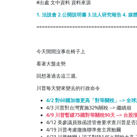
#出處 文中資料 資料來源
1. 法說會 2.公開說明書 3.法人研究報告 4. 媒
====================================
今天閒閒沒事在椅子上
看著大盤走勢
回想著過去這三週,
川普每天變來變去的行政命令
4/2 對60國加徵更高「對等關稅」--> 全
4/3 川普對台灣實施32%關稅 --> 繼續崩
4/9 川普暫緩75國對等關稅90天 --> 台股
4/12 美參議員致函證管會要求查川普是
4/19 川普考慮撤換聯準會主席鮑爾