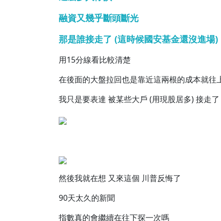
融資又幾乎斷頭斷光
那是誰接走了 (這時候國安基金還沒進場)
用15分線看比較清楚
在後面的大盤拉回也是靠近這兩根的成本就往
我只是要表達 被某些大戶 (用現股居多) 接走了
然後我就在想 又來這個 川普反悔了
90天太久的新聞
指數真的會繼續在往下探一次嗎