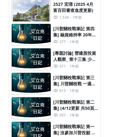
2527 宏璟 (2025 4月
富百田審查進度更新)
1,534
1年前
[川普關稅戰筆記 第四
集] 融資維持率 20年大
數據
377
1年前
[專題討論] 營建股投資
人觀察_ 第十三集 少年
股神
371
1年前
[川普關稅戰筆記 第三
集] 川普關稅戰 一週後
4000字心得分享 (4/14)
815
1年前
[川普關稅戰筆記 第二
集] (4/12更新 共50頁)
沒參加川普投顧 帳損
597
1年前
1000多萬 的心得報告
[川普關稅戰筆記 第一
集] 沒參加川普投顧 帳