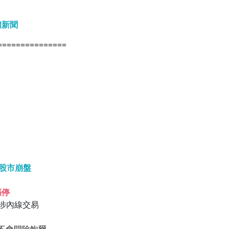
體新聞
===============
球股市崩盤
漲停
否涉內線交易