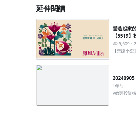
延伸閱讀
營造起家的高
【5519
5,609
【營建小歪
套房
202409
1年前
V教頭投資