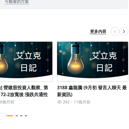
可觀看的方案
更多內容
] 營建股投資人觀察_ 第
3188 鑫龍騰 (9月初 發言人聊天 最
72-2放寬後 漲跌共通性
新資訊)
10個月前
392
11個月前