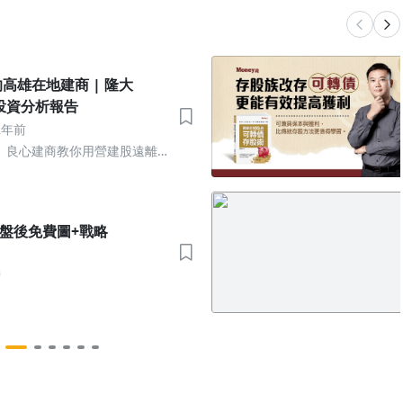
雄在地建商 | 隆大
】投資分析報告
2年前
】良心建商教你用營建股遠離
05 盤後免費圖+戰略
術