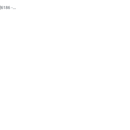
6186 -
月銷售率更