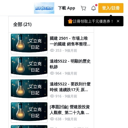
下載 App
登入/註冊
註冊領取上千元優惠券！
公告
全部
(21)
載 APP 領取獎勵，隨時吸收新知識
🌞 PPA 避暑津貼．冷氣房升級｜
手機掃描下載
國建 2501 - 市場上唯
🥵 酷暑限時快閃｜單筆滿 NT$2,500 現
期間快閃活動
一的國建 銷售率整理報
折 NT$300、再贈最高 2% 點數回饋！
3 天前
告
🚀 酷暑來襲．偷偷在冷氣房升級 📈
353
9個月前
⭐️ 【冷氣房進修 限時開跑】◾單筆滿
NT$2,500 現折 NT$300◾活動期間：即
查看全部
遠雄5522 - 明顯的歷史
日起 - 8/13（只有一週）-📣 酷暑季好康
軌跡
\ 再加碼 /→ 點數回饋無上限🔥購買任一
課程 or 訂閱✅ 消費即享回饋 1% 點數
964
9個月前
✅ 滿 $5,000 回饋 2% 點數🎁 此為 PPA
官方帳號 Line@ 專屬活動，加入好友👉
遠雄5522 - 要跌到什麼
享有「渠道專屬活動」及「個人化推
播」！
時候 連續跌17天 原因
應該是這個
916
9個月前
[專題討論] 營建股投資
人觀察_ 第二十九集 營
建類股 兩個世界
638
9個月前