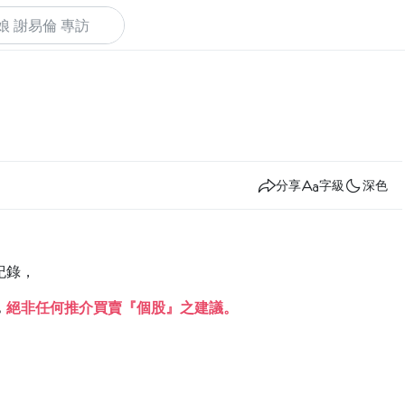
下
分享
字級
深色
紀錄，
，
絕非任何推介買賣『個股』之建議。