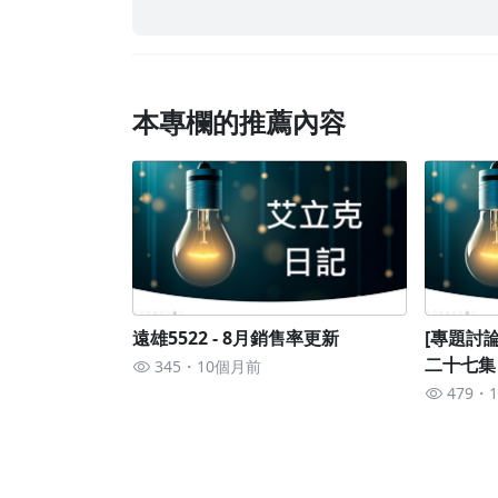
本專欄的推薦內容
遠雄5522 - 8月銷售率更新
[專題討論
二十七集 
345
10個月前
479