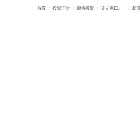
首頁
投資理財
價值投資
艾立克日記
新潤
(價值投資 尋
8
找有故事的
新
營建股)