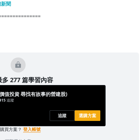
體新聞
===============
多 277 篇學習內容
(價值投資 尋找有故事的營建股)
415
追蹤
追蹤
選購方案
已購買方案？
登入帳號