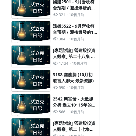
國建2501 - 9月營收符
合預期 / 迎接爆發的
2025~2027
321
10個月前
遠雄5522 - 9月營收符
合預期 / 迎接爆發的10
月營收
384
10個月前
[專題討論] 營建股投資
人觀察_ 第二十八集 台
股資金輪動本月開始
1,134
10個月前
3188 鑫龍騰 (10月初
發言人聊天 最新資訊)
590
10個月前
2542 興富發 - 大數據
分析 過去10~15年的數
據
566
10個月前
[專題討論] 營建股投資
人觀察_ 第二十七集
72-2放寬後 漲跌共通性