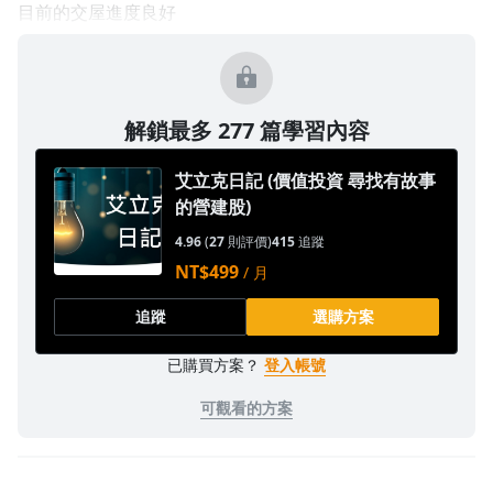
目前的交屋進度良好
解鎖最多 277 篇學習內容
艾立克日記 (價值投資 尋找有故事
的營建股)
4.96
(
27
則評價)
415
追蹤
NT$499
/ 月
追蹤
選購方案
已購買方案？
登入帳號
可觀看的方案