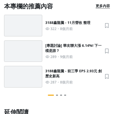
本專欄的推薦內容
更多內容
3188鑫龍騰 - 11月營收 整理
322
8個月前
沒有待播放的清單
去逛逛
[專題討論] 華友聯大漲 6.14%! 下一
檔是誰？
289
9個月前
3188鑫龍騰 - 前三季 EPS 2.93元 創
歷史新高
287
8個月前
延伸閱讀