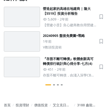
營造起家的高雄在地建商 | 隆大
【5519】投資分析報告
5,609
2年前
【營建小歪】良心建商教你用營建
股遠離套房
20240905 盤後免費圖+戰略
1年前
V教頭投資術
『存股不離可轉債』軟體創新高可
轉債排行統計與心得分享-七月(4)
451
2年前
存股不離可轉債，由淺入深學CB，
不分析直接賺的高倍率存股術
首頁
投資理財
價值投資
艾立克日記
3188 鑫龍騰