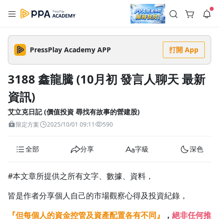
註冊領取 上千元優惠券！
公告
沒有描述
--:--
--:--
PressPlay Academy APP
打開 App
登入/註冊
🌞 PPA 避暑津貼．冷氣房升級｜期間快閃活動
🥵 酷暑限時快閃｜單筆滿 NT$2,500 現折 NT$300、再贈最高
3188 鑫龍騰 (10月初 發言人聊天 最新
2% 點數回饋！🚀 酷暑來襲．偷偷在冷氣房升級 📈⭐️ 【冷氣房
3 天前
進修 限時開跑】◾單筆滿 NT$2,500 現折 NT$300◾活動期間：
資訊)
即日起 - 8/13（只有一週）-📣 酷暑季好康 \ 再加碼 /→ 點數回饋
返回播放器
無上限🔥購買任一課程 or 訂閱✅ 消費即享回饋 1% 點數✅ 滿
查看全部
$5,000 回饋 2% 點數🎁 此為 PPA 官方帳號 Line@ 專屬活動，加
艾立克日記 (價值投資 尋找有故事的營建股)
1.0x
入好友👉 享有「渠道專屬活動」及「個人化推播」！
清除全部
限定方案
2025/10/01 09:11
590
追蹤列表
播放清單
播放速度
全部
分享
字級
深色
2.0x
沒有播放清單
1.75x
#本文章所提供之所有文字、數據、資料，
去逛逛
1.5x
皆是作者分享個人自己的市場觀察心得及投資紀錄，
1.25x
『但每個人的資金控管及資產配置各有不同』
，
絕非任何推