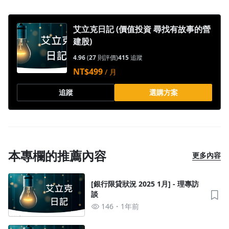
艾立克日記 (價值投資 尋找有故事的營
建股)
4.96
(
27
則評價)
415
追蹤
NT$499
/ 月
追蹤
選購方案
本專欄的推薦內容
更多內容
[銀行限貸狀況 2025 1月] - 理專訪
談
沒有待播放的清單
146
1年前
去逛逛