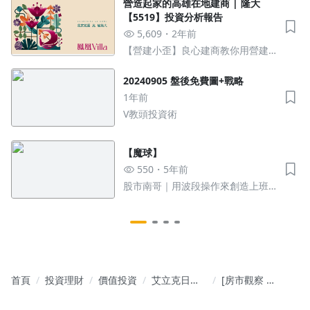
營造起家的高雄在地建商 | 隆大
【5519】投資分析報告
5,609
2年前
【營建小歪】良心建商教你用營建
股遠離套房
20240905 盤後免費圖+戰略
1年前
V教頭投資術
【魔球】
550
5年前
股市南哥｜用波段操作來創造上班
族的被動現金流！
首頁
投資理財
價值投資
艾立克日記
[房市觀察 第
(價值投資 尋
一集] 台中
找有故事的
2025 1月