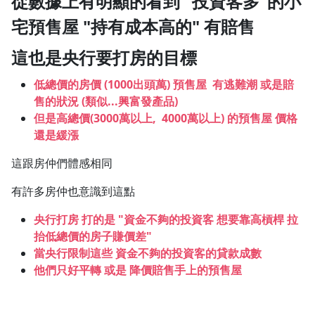
從數據上有明顯的看到
"投資客多"的小
1.0x
宅預售屋 "持有成本高的" 有賠售
0.75x
這也是央行要打房的目標
低總價的房價 (1000出頭萬) 預售屋 有逃難潮 或是賠
售的狀況 (類似...興富發產品)
但是高總價(3000萬以上, 4000萬以上) 的預售屋 價格
還是緩漲
這跟房仲們體感相同
有許多房仲也意識到這點
央行打房 打的是 "資金不夠的投資客 想要靠高槓桿 拉
抬低總價的房子賺價差"
當央行限制這些 資金不夠的投資客的貸款成數
他們只好平轉 或是 降價賠售手上的預售屋