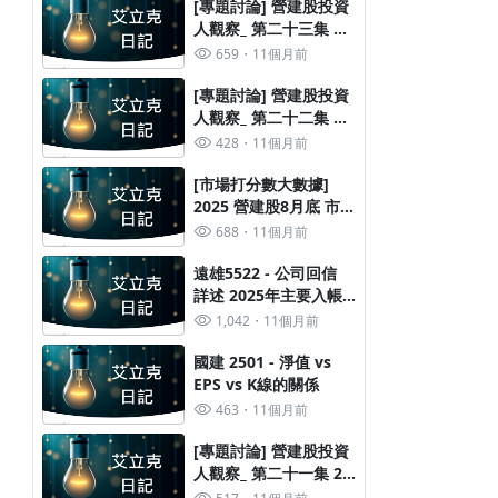
[專題討論] 營建股投資
人觀察_ 第二十三集 深
度分析72-2鬆綁 行政院
659
11個月前
長政策 對營建股影響
[專題討論] 營建股投資
人觀察_ 第二十二集 政
策風向改變中
428
11個月前
[市場打分數大數據]
2025 營建股8月底 市場
告訴我們的五件事
688
11個月前
遠雄5522 - 公司回信
詳述 2025年主要入帳
建案
1,042
11個月前
國建 2501 - 淨值 vs
EPS vs K線的關係
463
11個月前
[專題討論] 營建股投資
人觀察_ 第二十一集 20
年 營建定律 (8月更新)