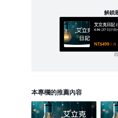
解鎖最
艾立克日記 
4.96
(
27
則評價)
NT$499
/ 月
本專欄的推薦內容