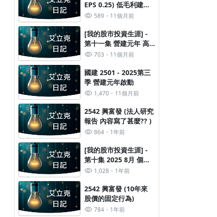
EPS 0.25) 低毛利建案
已入完
589
11個月前
[我的股市投資生涯] -
第十一集 營建元年 高
5522 遠雄 - 建案密集入帳潮開始
國建 2501 - 2025第
EPS 高毛利 正在發生中
703
11個月前
每月入那些案子整理
啟動
769
1年前
1,470
11個月前
國建 2501 - 2025第三
季 營建元年啟動
1,470
11個月前
2542 興富發 (法人研究
報告 內容寫了甚麼?? )
864
1年前
[我的股市投資生涯] -
第十集 2025 8月 個人
20240905 盤後免費圖+戰略
營建股 持股現況
1,028
1年前
1年前
2542 興富發 (10年來
V教頭投資術
股價的固定行為)
784
1年前