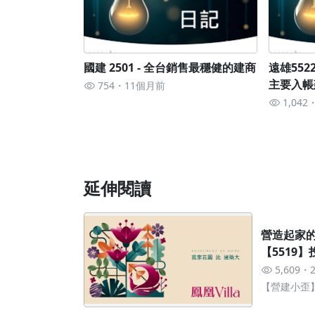
國建 2501 - 全台銷售最穩健的建商
遠雄5522
主要入帳
754
11個月前
1,042
延伸閱讀
營造起家的高
【5519
5,609
【營建小歪
套房