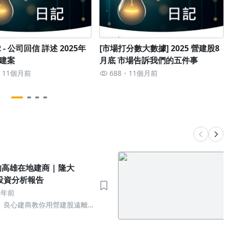
 - 公司回信 詳述 2025年
[市場打分數大數據] 2025 營建股8
建案
月底 市場告訴我們的五件事
11個月前
688
11個月前
雄在地建商 | 隆大
】投資分析報告
2年前
】良心建商教你用營建股遠離