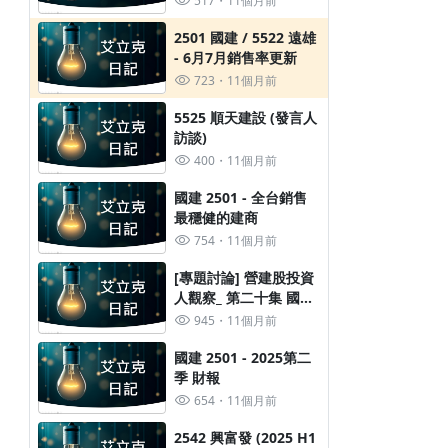
517
11個月前
2501 國建 / 5522 遠雄
- 6月7月銷售率更新
723
11個月前
5525 順天建設 (發言人
訪談)
400
11個月前
國建 2501 - 全台銷售
最穩健的建商
754
11個月前
[專題討論] 營建股投資
人觀察_ 第二十集 國建
新潤的上漲 錯過了嗎?
945
11個月前
國建 2501 - 2025第二
季 財報
654
11個月前
2542 興富發 (2025 H1