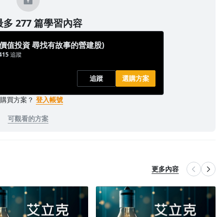
多 277 篇學習內容
(價值投資 尋找有故事的營建股)
415
追蹤
追蹤
選購方案
已購買方案？
登入帳號
可觀看的方案
更多內容