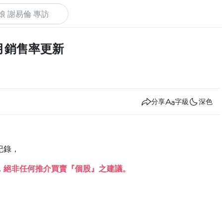
6月7月銷售率更新
下
分享
字級
深色
紀錄，
，
絕非任何推介買賣『個股』之建議。