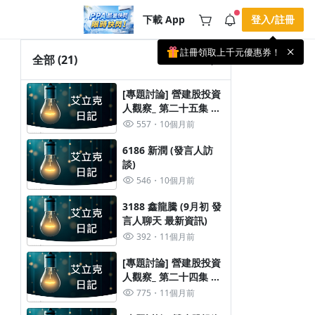
下載 App
登入/註冊
註冊領取上千元優惠券！
公告
全部
(21)
載 APP 領取獎勵，隨時吸收新知識
🌞 PPA 避暑津貼．冷氣房升級｜
手機掃描下載
[專題討論] 營建股投資
🥵 酷暑限時快閃｜單筆滿 NT$2,500 現
期間快閃活動
人觀察_ 第二十五集 營
折 NT$300、再贈最高 2% 點數回饋！
3 天前
建股熱第二天?
🚀 酷暑來襲．偷偷在冷氣房升級 📈
557
10個月前
⭐️ 【冷氣房進修 限時開跑】◾單筆滿
NT$2,500 現折 NT$300◾活動期間：即
查看全部
6186 新潤 (發言人訪
日起 - 8/13（只有一週）-📣 酷暑季好康
談)
\ 再加碼 /→ 點數回饋無上限🔥購買任一
課程 or 訂閱✅ 消費即享回饋 1% 點數
546
10個月前
✅ 滿 $5,000 回饋 2% 點數🎁 此為 PPA
官方帳號 Line@ 專屬活動，加入好友👉
3188 鑫龍騰 (9月初 發
享有「渠道專屬活動」及「個人化推
播」！
言人聊天 最新資訊)
392
11個月前
[專題討論] 營建股投資
人觀察_ 第二十四集 營
建股只熱一天?
775
11個月前