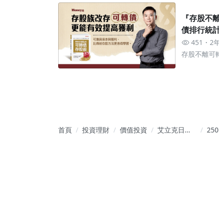
『存股不
債排行統計
451
2
存股不離可
直接賺的高
首頁
投資理財
價值投資
艾立克日記
250
(價值投資 尋
552
找有故事的
6月
營建股)
率