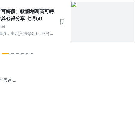
離可轉債』軟體創新高可轉
與心得分享-七月(4)
年前
轉債，由淺入深學CB，不分析
倍率存股術
1 國建 /
2 遠雄 -
7月銷售
更新