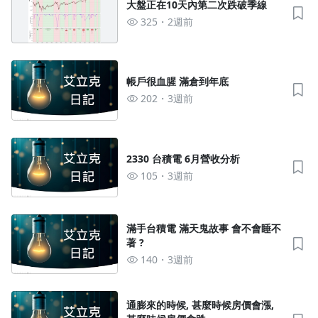
大盤正在10天內第二次跌破季線
325
2週前
帳戶很血腥 滿倉到年底
202
3週前
2330 台積電 6月營收分析
105
3週前
沒有待播放的清單
去逛逛
滿手台積電 滿天鬼故事 會不會睡不
著 ?
140
3週前
通膨來的時候, 甚麼時候房價會漲,