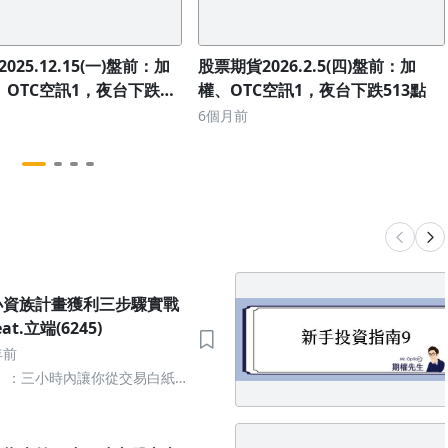
025.12.15(一)盤前：加
股票期貨2026.2.5(四)盤前：加
、OTC空訊1，夜台下跌
權、OTC空訊1，夜台下跌513點
6個月前
小資族計畫獲利三步驟實戰
t.立端(6245)
年前
】：三小時內讓你從交易白紙
利，加薪不求人