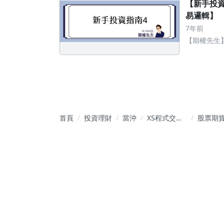
【新手投
易邏輯】
7年前
【期權先生
快速上手獲
首頁
投資理財
當沖
XS程式交
股票期
易/XS程式選
2026.1.
股：股期當
盤前：
沖、波段交
多訊5、
易教學
多訊6，
上漲29