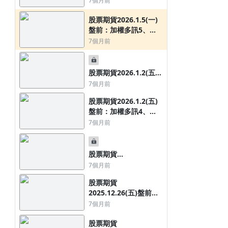
7個月前
24點
股票期貨2026.1.5(一)
盤前：加權多訊5、
股票期貨2025.12.23(二)盤前：加
股票期貨2026.7.20(
OTC多訊6，夜台上漲
7個月前
權空訊1、OTC翻多訊1，夜台小漲
續跌，夜台指反彈上漲8
297點
2點
7個月前
2週前
股票期貨2026.1.2(五)
盤後：加權多訊5、
7個月前
OTC多訊5，股期多訊
股票期貨2026.1.2(五)
32檔、空訊21檔
盤前：加權多訊4、
OTC多訊5，夜台小跌5
7個月前
點
股票期貨
【新手投資指南第九步：學會三招讓
2025.12.29(一)盤前：
7個月前
你永保戰鬥力】
加權多訊2、OTC多訊
7年前
股票期貨
3，夜台上漲31點
【期權先生】：三小時內讓你從交易白紙
2025.12.26(五)盤前：
快速上手獲利，加薪不求人
加權翻多訊1、OTC多
7個月前
訊3，夜台上漲64點
股票期貨