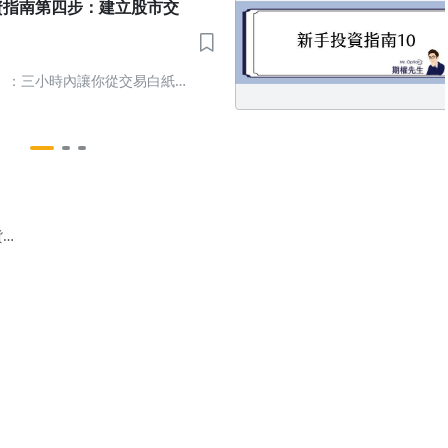
資指南第四步：建立股市交
】：三小時內讓你從交易白紙
利，加薪不求人
貨
5(一)
加權
OTC
夜台
7點