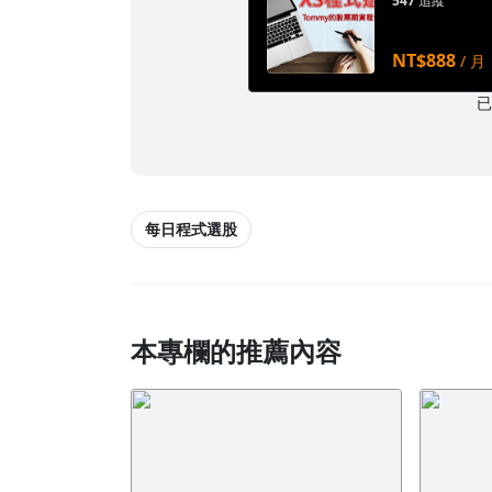
547
追蹤
NT$888
/ 月
每日程式選股
本專欄的推薦內容