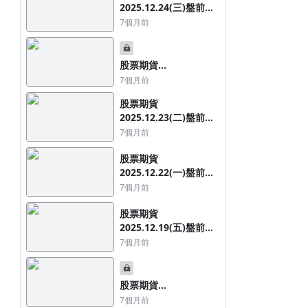
【新手投資指南第十步：抓住三個關
2025.12.24(三)盤前：
鍵讓你融資融券免擔心✊】
加權空訊1、OTC多訊
7個月前
2，夜台上漲147點
108
7年前
【期權先生】：三小時內讓你從交易白紙
股票期貨
快速上手獲利，加薪不求人
2025.12.23(二)盤後：
7個月前
OTC創波段高，股期多
股票期貨
訊12檔、空訊19檔
2025.12.23(二)盤前：
加權空訊1、OTC翻多
7個月前
訊1，夜台小漲2點
股票期貨
2025.12.22(一)盤前：
加權空訊1、OTC空訊
7個月前
2，夜台上漲223點
股票期貨
2025.12.19(五)盤前：
加權空訊1、OTC空訊
7個月前
2，夜台上漲217點
股票期貨
2025.12.18(四)盤後：
7個月前