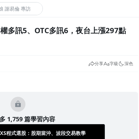
：加權多訊5、OTC多訊6，夜台上漲297點
下
分享
字級
深色
 1,759 篇學習內容
/XS程式選股：股期當沖、波段交易教學