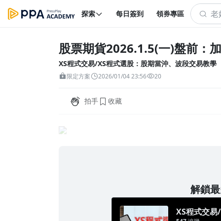
探索
每日簽到
領券專區
股票期貨2026.1.5(一)盤前
XS程式交易/XS程式選股：股期當沖、波段交易教學
限定方案
2026/01/04 23:56
20
拍手
收藏
解鎖最多
XS程式交易