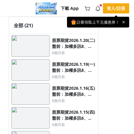
下載 App
登入/註冊
註冊領取上千元優惠券！
公告
全部
(21)
載 APP 領取獎勵，隨時吸收新知識
🌞 PPA 避暑津貼．冷氣房升級｜
手機掃描下載
股票期貨2026.1.20(二)
🥵 酷暑限時快閃｜單筆滿 NT$2,500 現
期間快閃活動
盤前：加權多訊8、
折 NT$300、再贈最高 2% 點數回饋！
2 天前
OTC多訊2，夜台下跌
🚀 酷暑來襲．偷偷在冷氣房升級 📈
6個月前
⭐️ 【冷氣房進修 限時開跑】◾單筆滿
114點
NT$2,500 現折 NT$300◾活動期間：即
查看全部
股票期貨2026.1.19(一)
日起 - 8/13（只有一週）-📣 酷暑季好康
盤前：加權多訊8、
\ 再加碼 /→ 點數回饋無上限🔥購買任一
課程 or 訂閱✅ 消費即享回饋 1% 點數
OTC多訊2，夜台下跌
6個月前
✅ 滿 $5,000 回饋 2% 點數🎁 此為 PPA
134點
官方帳號 Line@ 專屬活動，加入好友👉
股票期貨2026.1.16(五)
享有「渠道專屬活動」及「個人化推
播」！
盤前：加權多訊6、
OTC多訊1，夜台上漲
6個月前
285點
股票期貨2026.1.15(四)
盤前：加權多訊6、
OTC多訊1，夜台下跌
6個月前
139點