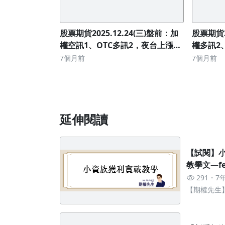
股票期貨2025.12.24(三)盤前：加
股票期貨2
權空訊1、OTC多訊2，夜台上漲
權多訊2
147點
561點
7個月前
7個月前
延伸閱讀
【試閱】
教學文—fea
291
7
【期權先生
快速上手獲