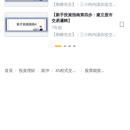
【期權先生】：三小時內讓你從交
易白紙快速上手獲利，加薪不求人
【新手投資指南第四步：建立股市
交易邏輯】
7年前
【期權先生】：三小時內讓你從交
易白紙快速上手獲利，加薪不求人
首頁
投資理財
當沖
XS程式交
股票期貨
易/XS程式選
2025.4.23(三)
股：股期當
盤前：加權
沖、波段交
多訊1、OTC
易教學
空訊1，夜台
上漲253點