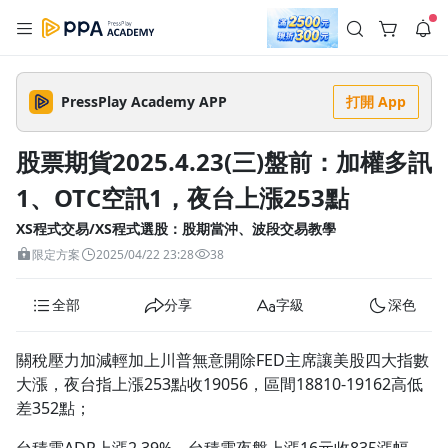
註冊領取 上千元優惠券！
公告
沒有描述
--:--
--:--
PressPlay Academy APP
打開 App
登入/註冊
🌞 PPA 避暑津貼．冷氣房升級｜期間快閃活動
🥵 酷暑限時快閃｜單筆滿 NT$2,500 現折 NT$300、再贈最高
股票期貨2025.4.23(三)盤前：加權多訊
2% 點數回饋！🚀 酷暑來襲．偷偷在冷氣房升級 📈⭐️ 【冷氣房
4 天前
進修 限時開跑】◾單筆滿 NT$2,500 現折 NT$300◾活動期間：
1、OTC空訊1，夜台上漲253點
即日起 - 8/13（只有一週）-📣 酷暑季好康 \ 再加碼 /→ 點數回饋
返回播放器
無上限🔥購買任一課程 or 訂閱✅ 消費即享回饋 1% 點數✅ 滿
查看全部
$5,000 回饋 2% 點數🎁 此為 PPA 官方帳號 Line@ 專屬活動，加
XS程式交易/XS程式選股：股期當沖、波段交易教學
1.0x
入好友👉 享有「渠道專屬活動」及「個人化推播」！
清除全部
限定方案
2025/04/22 23:28
38
追蹤列表
播放清單
播放速度
全部
分享
字級
深色
2.0x
沒有播放清單
1.75x
關稅壓力加減輕加上川普無意開除FED主席讓美股四大指數
去逛逛
大漲，夜台指上漲253點收19056，區間18810-19162高低
1.5x
差352點；
1.25x