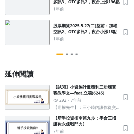
多訊3、OTC多訊2，夜台上漲196點
1年前
股票期貨2025.5.27(二)盤前：加權
空訊2、OTC多訊2，夜台小漲18點
1年前
延伸閱讀
沒有待播放的清單
【試閱】小資族計畫獲利三步驟實
去逛逛
戰教學文—feat.立端(6245)
292
7年前
【期權先生】：三小時內讓你從交
易白紙快速上手獲利，加薪不求人
【新手投資指南第九步：學會三招
讓你永保戰鬥力】
7年前