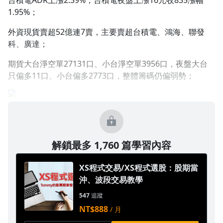
台積電ADR上漲2.39%，台積電夜盤上漲16元收835漲幅
1.95%；
1.0x
外資現貨賣超52億連7賣，主要賣超台積電、鴻海、聯發
0.75x
科、廣達；
期貨大台淨空單27131口、小台淨空單3956口，夜盤大台
只偏多11口、小台偏多2773口，整體籌碼仍偏弱勢；
解鎖最多 1,760 篇學習內容
XS程式交易/XS程式選股：股期當
沖、波段交易教學
547
追蹤
NT$888
/ 月