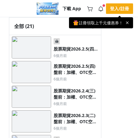
下載 App
登入/註冊
註冊領取上千元優惠券！
公告
全部
(21)
載 APP 領取獎勵，隨時吸收新知識
🌞 PPA 避暑津貼．冷氣房升級｜
手機掃描下載
🥵 酷暑限時快閃｜單筆滿 NT$2,500 現
期間快閃活動
股票期貨2026.2.5(四)
折 NT$300、再贈最高 2% 點數回饋！
4 天前
🚀 酷暑來襲．偷偷在冷氣房升級 📈
盤後：加權、OTC空訊
6個月前
⭐️ 【冷氣房進修 限時開跑】◾單筆滿
1，股期多訊8檔、空訊
NT$2,500 現折 NT$300◾活動期間：即
查看全部
股票期貨2026.2.5(四)
30檔
日起 - 8/13（只有一週）-📣 酷暑季好康
盤前：加權、OTC空訊
\ 再加碼 /→ 點數回饋無上限🔥購買任一
課程 or 訂閱✅ 消費即享回饋 1% 點數
1，夜台下跌513點
6個月前
✅ 滿 $5,000 回饋 2% 點數🎁 此為 PPA
官方帳號 Line@ 專屬活動，加入好友👉
股票期貨2026.2.4(三)
享有「渠道專屬活動」及「個人化推
播」！
盤前：加權、OTC空訊
1，夜台下跌179點
6個月前
股票期貨2026.2.3(二)
盤前：加權、OTC空訊
1，夜台強彈625點
6個月前