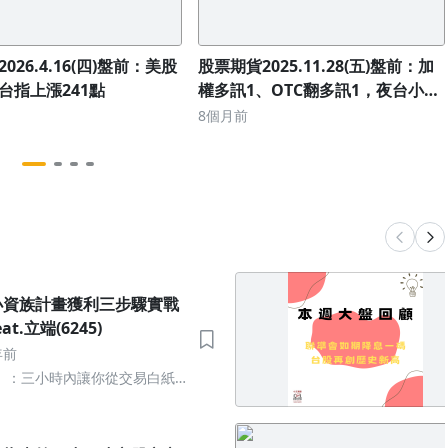
026.4.16(四)盤前：美股
股票期貨2025.11.28(五)盤前：加
台指上漲241點
權多訊1、OTC翻多訊1，夜台小跌
24點
8個月前
小資族計畫獲利三步驟實戰
t.立端(6245)
年前
】：三小時內讓你從交易白紙
利，加薪不求人