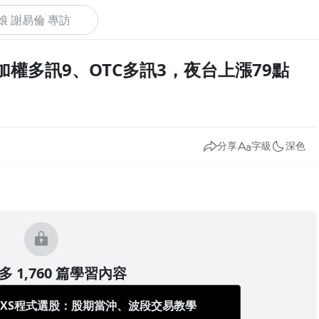
前：加權多訊9、OTC多訊3，夜台上漲79點
下
分享
字級
深色
 1,760 篇學習內容
/XS程式選股：股期當沖、波段交易教學