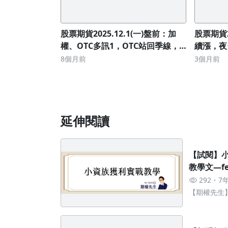
股票期貨2025.12.1(一)盤前：加
股票期貨2
權、OTC多訊1，OTC站回季線，
續漲，夜
夜台指上漲47點
8個月前
3個月前
延伸閱讀
【試閱】
教學文—fea
292
7
【期權先生
快速上手獲