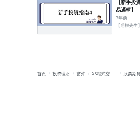
【新手投
易邏輯】
7年前
【期權先生
快速上手獲
首頁
投資理財
當沖
XS程式交
股票期
易/XS程式選
2026.1.
股：股期當
盤前：
沖、波段交
多訊9、
易教學
多訊3，
上漲79