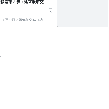
資指南第四步：建立股市交
】：三小時內讓你從交易白紙
利，加薪不求人
貨
26(一)
加權
OTC
夜台
點