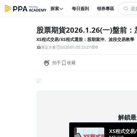
探索
每日簽到
領券專區
股票期貨2026.1.26(一)盤
XS程式交易/XS程式選股：股期當沖、波段交易教學
限定方案
2026/01/25 23:27
9
拍手
收藏
解鎖最多
XS程式交易