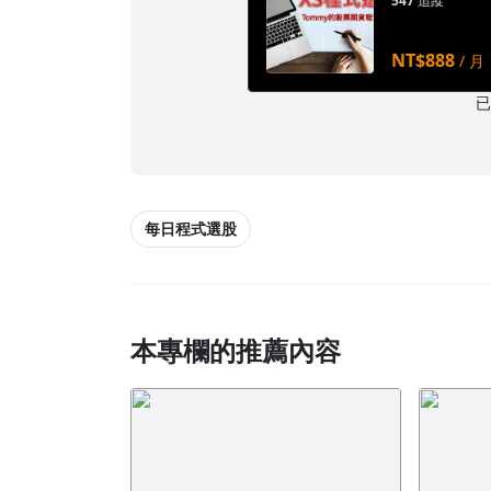
547
追蹤
NT$888
/ 月
每日程式選股
本專欄的推薦內容