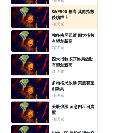
7個月前
S&P500 創高 其餘指數
後續跟上
7個月前
強多格局延續 四大指數
有望創新高
7個月前
四大指數多頭格局啟動
有望創新高
7個月前
多頭格局啟動 美股有望
創新高
7個月前
美股強漲 留意四巫日賣
壓
7個月前