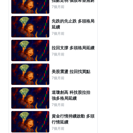
指數走弱 個股希望無窮
7個月前
先跌的先止跌 多頭格局
延續
7個月前
拉回支撐 多頭格局延續
7個月前
美股震盪 拉回找買點
7個月前
道瓊創高 科技股拉抬
強多格局延續
7個月前
資金行情持續啟動 多頭
行情延續
7個月前