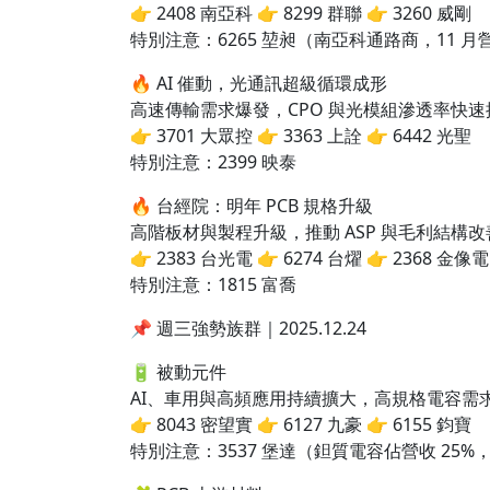
👉 2408 南亞科 👉 8299 群聯 👉 3260 威剛
特別注意：6265 堃昶（南亞科通路商，11 月營
🔥 AI 催動，光通訊超級循環成形
高速傳輸需求爆發，CPO 與光模組滲透率快速
👉 3701 大眾控 👉 3363 上詮 👉 6442 光聖
特別注意：2399 映泰
🔥 台經院：明年 PCB 規格升級
高階板材與製程升級，推動 ASP 與毛利結構改
👉 2383 台光電 👉 6274 台燿 👉 2368 金像電
特別注意：1815 富喬
📌 週三強勢族群｜2025.12.24
🔋 被動元件
AI、車用與高頻應用持續擴大，高規格電容需
👉 8043 密望實 👉 6127 九豪 👉 6155 鈞寶
特別注意：3537 堡達（鉭質電容佔營收 25%，Q3