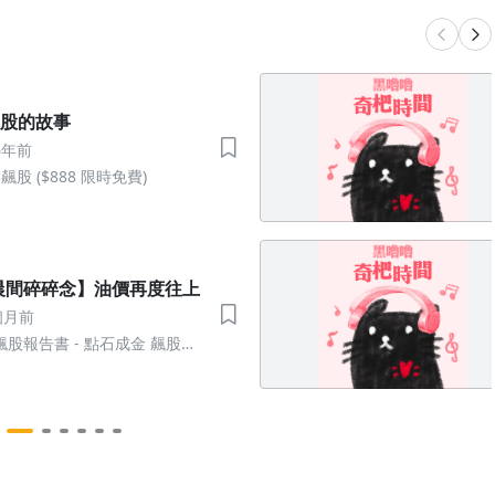
飆股的故事
6年前
飆股 ($888 限時免費)
n 晨間碎碎念】油價再度往上
個月前
股報告書 - 點石成金 飆股輕