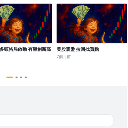
多頭格局啟動 有望創新高
美股震盪 拉回找買點
7個月前