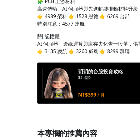
🧩 PCB 上游材料
高速傳輸、AI 伺服器與先進封裝推動材料升
👉 4989 榮科 👉 1528 恩德 👉 6269 台郡
特別注意：4577 達航
💾 記憶體
AI 伺服器、邊緣運算與庫存去化告一段落，
👉 3135 凌航 👉 3260 威剛 👉 8299 群聯
玥玥的台股投資攻略
34
追蹤
NT$399
/ 月
本專欄的推薦內容