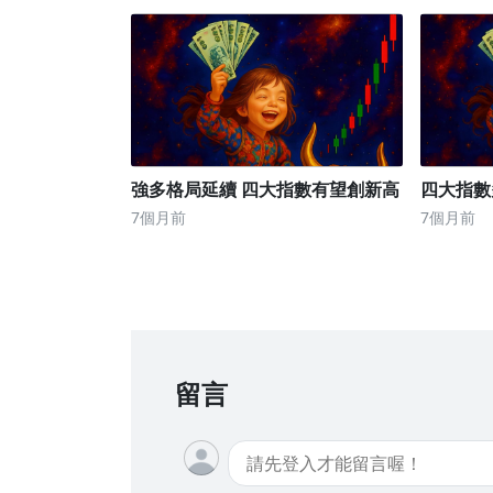
強多格局延續 四大指數有望創新高
四大指數
7個月前
7個月前
留言