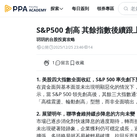
探索
每日簽到
領券專區
S&P500 創高 其餘指數後續跟
玥玥的台股投資攻略
公開
2025/12/25 23:46
14
1
留言
收藏
1. 美股四大指數全面收紅，S&P 500 率
在資金面與基本面並未出現明顯惡化的情況下
示，當 S&P 500 領先創高後，其餘三大
「高檔震盪、輪動創高」型態，而非全面噴出
2. 展望明年，聯準會維持緩步降息的方向未
市場已逐步消化對快速降息的過度期待，轉而
未出現硬著陸跡象，企業獲利仍可穩定成長，
擴張，多頭格局就不易被輕易破壞，拉回反而