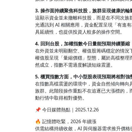
3. 操作面持續聚焦科技股，族群呈現健康的輪
這顯示資金並未撤離科技股，而是在不同次族
光通訊到 AI 相關應用，資金配置呈現「有
具延續性，也提供投資人較多的操作空間。
4. 回到台股，加權指數今日量能預期持續萎
在外資並未明顯翻空、權值股籌碼穩定的情況
權值股呈現「量縮價穩」型態，屬於高檔整理
然成立，指數不需過度解讀短線震盪。
5. 櫃買指數方面，中小型股表現預期將相對
在指數高檔震盪的環境中，資金自然傾向轉向
族群。此階段操作重點不在追逐已大漲標的，
動行情中取得相對優勢。
📌 今日媒體熱點｜2025.12.26
🔥 記憶體吃緊，2026 年續漲
供需結構持續收斂，AI 與伺服器需求推升價格