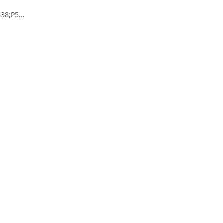
38;P500
 其餘指
後續跟上