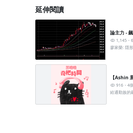
延伸閱讀
論主力 - 
1,145
廖家榮: 隱形
【Ashi
916
4
給通勤族的飆
鬆入袋