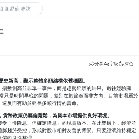
上
下
分享
字級
深色
先創下歷史新高，顯示整體多頭結構依舊穩固。
，指數創高並非單一事件，而是趨勢延續的結果。過往經驗顯
指數通常只是時間早晚的問題，差別在於節奏而非方向。目前市場屬於
，這反而有助於延長多頭行情的壽命。
變，貨幣政策仍屬偏寬鬆，為資本市場提供良好環境。
接受「慢降息、但確定降息」的現實版本。在此架構下，經濟並
通膨趨於受控，形成對股市相對友善的背景。只要經濟維持穩定
更偏向良性整理。