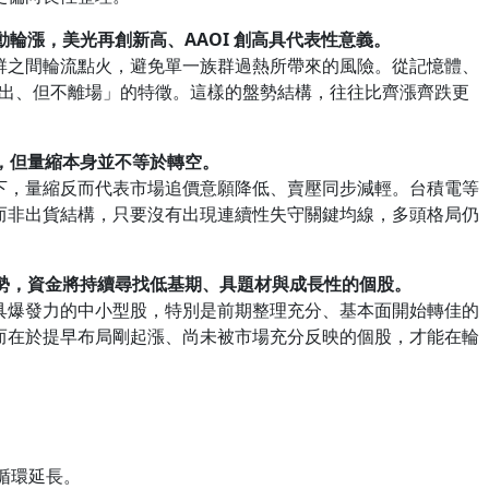
動輪漲，美光再創新高、AAOI 創高具代表性意義。
群之間輪流點火，避免單一族群過熱所帶來的風險。從記憶體、
進有出、但不離場」的特徵。這樣的盤勢結構，往往比齊漲齊跌更
縮，但量縮本身並不等於轉空。
下，量縮反而代表市場追價意願降低、賣壓同步減輕。台積電等
而非出貨結構，只要沒有出現連續性失守關鍵均線，多頭格局仍
強勢，資金將持續尋找低基期、具題材與成長性的個股。
具爆發力的中小型股，特別是前期整理充分、基本面開始轉佳的
而在於提早布局剛起漲、尚未被市場充分反映的個股，才能在輪
循環延長。