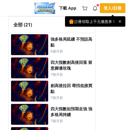
下載 App
登入/註冊
註冊領取上千元優惠券！
公告
全部
(21)
載 APP 領取獎勵，隨時吸收新知識
🌞 PPA 避暑津貼．冷氣房升級｜
手機掃描下載
強多格局延續 不預設高
🥵 酷暑限時快閃｜單筆滿 NT$2,500 現
期間快閃活動
點
折 NT$300、再贈最高 2% 點數回饋！
3 天前
🚀 酷暑來襲．偷偷在冷氣房升級 📈
6個月前
⭐️ 【冷氣房進修 限時開跑】◾單筆滿
NT$2,500 現折 NT$300◾活動期間：即
查看全部
四大指數創高後回落 留
日起 - 8/13（只有一週）-📣 酷暑季好康
意腳邊玫瑰
\ 再加碼 /→ 點數回饋無上限🔥購買任一
課程 or 訂閱✅ 消費即享回饋 1% 點數
7個月前
✅ 滿 $5,000 回饋 2% 點數🎁 此為 PPA
官方帳號 Line@ 專屬活動，加入好友👉
創高後拉回 尋找低接買
享有「渠道專屬活動」及「個人化推
播」！
點
7個月前
四大指數如預期走強 強
多格局持續
7個月前