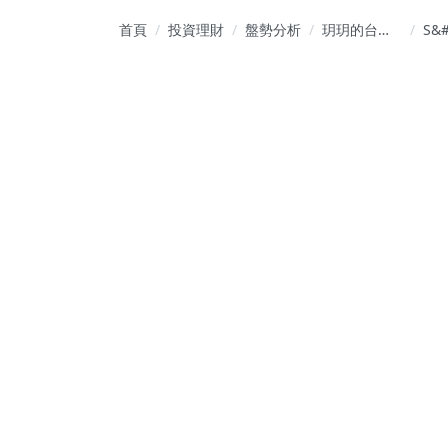
首頁
投資理財
盤勢分析
玥玥的台股
S&#
投資攻略
創高
數