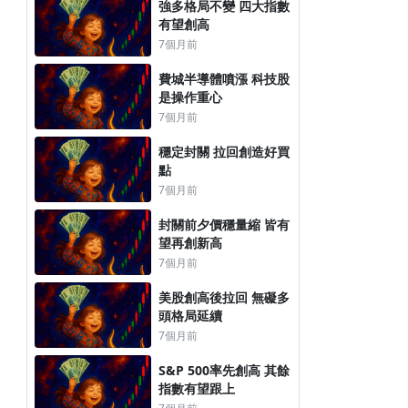
強多格局不變 四大指數
有望創高
7個月前
費城半導體噴漲 科技股
是操作重心
7個月前
穩定封關 拉回創造好買
點
7個月前
封關前夕價穩量縮 皆有
望再創新高
7個月前
美股創高後拉回 無礙多
頭格局延續
7個月前
S&P 500率先創高 其餘
指數有望跟上