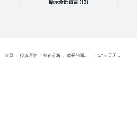
顯示全部留言 (13)
首頁
投資理財
技術分析
船長的關鍵
5/16 天天有
價投資術
事的台股如
何操作?