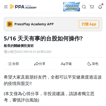
註冊領取 上千元優惠券！
公告
沒有描述
--:--
--:--
PressPlay Academy APP
打開 App
登入/註冊
🌞 PPA 避暑津貼．冷氣房升級｜期間快閃活動
🥵 酷暑限時快閃｜單筆滿 NT$2,500 現折 NT$300、再贈最高
5/16 天天有事的台股如何操作?
2% 點數回饋！🚀 酷暑來襲．偷偷在冷氣房升級 📈⭐️ 【冷氣房
4 天前
進修 限時開跑】◾單筆滿 NT$2,500 現折 NT$300◾活動期間：
即日起 - 8/13（只有一週）-📣 酷暑季好康 \ 再加碼 /→ 點數回饋
船長的關鍵價投資術
返回播放器
無上限🔥購買任一課程 or 訂閱✅ 消費即享回饋 1% 點數✅ 滿
查看全部
公開
2021/05/16 01:42
2,003
$5,000 回饋 2% 點數🎁 此為 PPA 官方帳號 Line@ 專屬活動，加
1.0x
入好友👉 享有「渠道專屬活動」及「個人化推播」！
清除全部
追蹤列表
播放清單
全部
分享
字級
深色
播放速度
2.0x
希望大家及親朋好友們，全都可以平安健康渡過這波
沒有播放清單
的疫情與股災!!
1.75x
去逛逛
(本文僅為心得分享，非投資建議，請讀者獨立思
1.5x
考，審慎評估風險)
1.25x