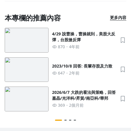
沒有待播放的清單
去逛逛
本專欄的推薦內容
更多內容
4/29 說曹操，曹操就到，美股大反
彈，台股搶反彈
870
4年前
2023/10/8 回答: 長輩存股及力致
647
2年前
2026/6/7 大跌的看法與策略，回答
嘉晶/光洋科/昇貿/南亞科/華邦
369
2個月前