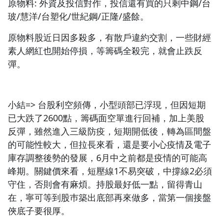
原物料: 外資及投信對作，投信還有買的只剩中鋼/台
玻/慧洋/台塑化/世紀鋼/正隆/盛餘。
原物料股近日因多殺多，有散戶違約交割，一些財經
素人網紅也開始停損，等籌碼全殺完，就會止跌反
彈。
小結=> 台股利空頻傳
，小型頭部已浮現
，但因短期
已大跌了2600點，籌碼面空單進行回補，加上美股
反彈，雖然進入三級防疫，短期開低後，轉為區間盤
的可能性較大，但拉長來看，還是要小心疫情及電子
庫存調整後勢的發展，6月中之前都是疫情的可能高
峰期。關鍵價來看，短壓線1不易突破，中撐線2必須
守住，否則會有麻煩。持股最好低一點，留得青山
在，寧可等到股巿築出底部再來做多，當第一個接盤
俠底子要很厚。