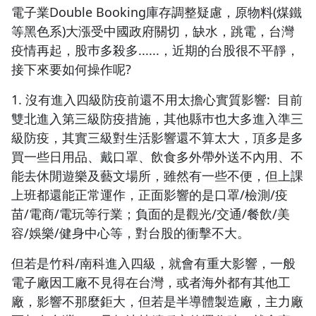
電子業Double Booking庫存調整疑慮，原物料(煤鐵
1.0x
等黑色系)大漲受中國政府關切，缺水，跳電，台灣
疫情再起，股巿多殺多......，近期的台股很不平靜，
0.75x
接下來要如何操作呢?
1. 沒有進入四級防疫前還不用太擔心實質影響: 目前
雙北進入第三級防疫措施，其他縣巿也大多進入準三
級防疫，其實三級對生活影響還不算太大，頂多是多
買一些日用品、戴口罩、飲食多外帶外送不內用、不
能去休閒遊樂及藝文場所，雖然有一些不便，但上課
上班都還能正常運作，正面影響的是口罩/檢測/疫
苗/電商/電玩等行業；負面的是觀光/交通/餐飲/美
容/娛樂/健身中心等，對台股的衝擊不大。
但若是竹科/南科進入四級，就會有重大影響，一般
電子廠因工廠不見得在台灣，或者海外都有其他工
廠，影響不那麼鉅大，但若是半導體製造廠，主力廠