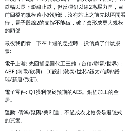
跌幅以長下影線止跌，但反彈仍以線2為壓力區，目
前回檔的規模遠小於頭部，沒有站上之前先以區間看
待，電子股線2的支撐不能破，破了會形成更大規模
的頭部。
最後我們看一下在上週的急挫時，投信買了什麼股
票:
電子上游: 先回補晶圓代工三雄（台積/聯電/世界)；
ABF (南電/欣興)、IC設計(敦泰/世芯/鈺太/信驊/譜
瑞/新唐/致新)。
電子零件: Q1獲利優於預期的AES。銅箔加工的金
居。
運動: 儒鴻/聚陽/美利達，不過成衣比較像是避險式
的買盤。