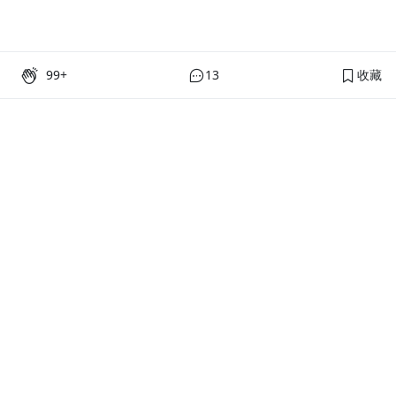
99+
13
收藏
PressPlay Academy
課程分類
品牌介紹
線上課程
投資理財
語言學習
PPA 部落格
訂閱學習
烘焙料理
健康健身
活動主題館
耳邊說書
生活品味
職場技能
行銷
藝文娛樂
幫助
條款與政策