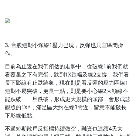
3. 台股短期小頸線1壓力已現，反彈也只宜區間操
作。
目前為止還在我們預估的走勢中，從破線1前我們就
看覆巢之下有完蛋，跌到1X跌幅及線2支撐，我們看
長下影線有止跌跡象，現在則是看反彈的壓力區線1
短期不易突破，更長一點，則是要小心線2大頸線不
能跌破，一旦跌破，形成更大規模的頭部，會形成悲
觀版的1X*，滿足區大約在線3附近，留意不能破長
下影線低點。
不過短期散戶反指標持續做空，融資也連續4天大