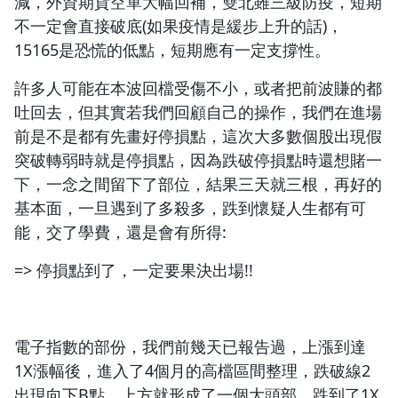
減，外資期貨空單大幅回補，雙北雖三級防疫，短期
不一定會直接破底(如果疫情是緩步上升的話)，
15165是恐慌的低點，短期應有一定支撐性。
許多人可能在本波回檔受傷不小，或者把前波賺的都
吐回去，但其實若我們回顧自己的操作，我們在進場
前是不是都有先畫好停損點，這次大多數個股出現假
突破轉弱時就是停損點，因為跌破停損點時還想賭一
下，一念之間留下了部位，結果三天就三根，再好的
基本面，一旦遇到了多殺多，跌到懷疑人生都有可
能，交了學費，還是會有所得:
=> 停損點到了，一定要果決出場!!
電子指數的部份，我們前幾天已報告過，上漲到達
1X漲幅後，進入了4個月的高檔區間整理，跌破線2
出現向下B點，上方就形成了一個大頭部，跌到了1X