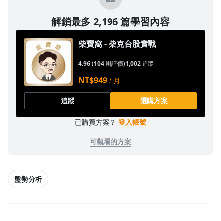
1.0x
解鎖最多 2,196 篇學習內容
0.75x
柴寶窩 - 柴克台股實戰
4.96
(
104
則評價)
1,002
追蹤
NT$949
/ 月
追蹤
選購方案
已購買方案？
登入帳號
可觀看的方案
盤勢分析