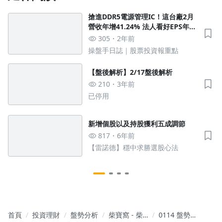
搶進DDR5電源管理IC！這台廠2月
營收年增41.24% 法人看好EPS年增
200%
305
2年前
操盤手日誌｜股票投資報重點
沒有待播放的清單
【盤後解析】2/17盤後解析
去逛逛
210
3年前
已停用
新增個股以及持股獲利五成調節
817
6年前
【雷諾德】穩中求勝選股心法
首頁
投資理財
盤勢分析
柴寶窩 - 柴
0114 盤勢分