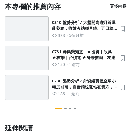
本專欄的推薦內容
更多內容
0310 盤勢分析 / 大盤開高碰月線量
能萎縮，收盤沒站穩月線、五日線 /
櫃買昨天季線量縮小守，今天K棒出
328
5個月前
量可視為"短線止跌K" / 外資雖賣但
籌碼中立偏多，詳細請聽盤後
0731 籌碼柴知道 - ★囤貨｜欣興
★攻擊｜台積電 ★身兼數職｜友達
150
1週前
0730 盤勢分析 / 外資續賣但空單小
幅度回補，自營商也還站在賣方，
小台散戶多單開始損出 / 大盤震盪
186
1週前
短線守住前低+半年線，櫃買還在破
底朝年線靠近 / 融資減幅關注
延伸閱讀