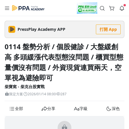
註冊領取 上千元優惠券！
公告
沒有描述
--:--
--:--
PressPlay Academy APP
打開 App
登入/註冊
🌞 PPA 避暑津貼．冷氣房升級｜期間快閃活動
🥵 酷暑限時快閃｜單筆滿 NT$2,500 現折 NT$300、再贈最高
0114 盤勢分析 / 個股健診 / 大盤緩創
2% 點數回饋！🚀 酷暑來襲．偷偷在冷氣房升級 📈⭐️ 【冷氣房
3 天前
進修 限時開跑】◾單筆滿 NT$2,500 現折 NT$300◾活動期間：
高 多頭緩漲代表型態沒問題 / 櫃買型態
即日起 - 8/13（只有一週）-📣 酷暑季好康 \ 再加碼 /→ 點數回饋
返回播放器
無上限🔥購買任一課程 or 訂閱✅ 消費即享回饋 1% 點數✅ 滿
查看全部
$5,000 回饋 2% 點數🎁 此為 PPA 官方帳號 Line@ 專屬活動，加
量價沒有問題 / 外資現貨連買兩天，空
1.0x
入好友👉 享有「渠道專屬活動」及「個人化推播」！
清除全部
追蹤列表
播放清單
單視為避險即可
播放速度
柴寶窩 - 柴克台股實戰
2.0x
限定方案
2026/01/14 08:00
287
沒有播放清單
1.75x
去逛逛
全部
分享
字級
深色
1.5x
1.25x