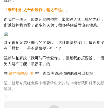
說的：
1.0x
「未知牝牡之合而朘作，精之至也。」
0.75x
而我們一般人，因為凡間的俗世，常常陷入無止境的內耗，
所以就算我們看了很多的 A 片，很多時候反而沒有性慾。
甚至很多兄弟很擔心的問我說，吃壯陽藥都沒用，最近都沒
有「晨勃」，是不是快要不行了？
雖然陳柏霖說「我可能不會愛你」，但是我必須要說，一個
男人是不可能「晨勃零」的。
在
鍾佳播的A計劃
裡，面臨黑道討債的他都可以勃起，
這，就是今天紅色房中術要帶出來的防中術智慧與科學文獻
解謎。