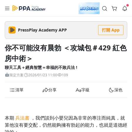
註冊領取 上千元優惠券！
公告
沒有描述
--:--
--:--
PressPlay Academy APP
打開 App
登入/註冊
🌞 PPA 避暑津貼．冷氣房升級｜期間快閃活動
🥵 酷暑限時快閃｜單筆滿 NT$2,500 現折 NT$300、再贈最高
你不可能沒有晨勃 ＜攻城包＃429 紅色
2% 點數回饋！🚀 酷暑來襲．偷偷在冷氣房升級 📈⭐️ 【冷氣房
5 天前
進修 限時開跑】◾單筆滿 NT$2,500 現折 NT$300◾活動期間：
房中術＞
即日起 - 8/13（只有一週）-📣 酷暑季好康 \ 再加碼 /→ 點數回饋
返回播放器
無上限🔥購買任一課程 or 訂閱✅ 消費即享回饋 1% 點數✅ 滿
查看全部
$5,000 回饋 2% 點數🎁 此為 PPA 官方帳號 Line@ 專屬活動，加
聊天工具＋經典智慧＝幸福的不敗兵法 !
1.0x
入好友👉 享有「渠道專屬活動」及「個人化推播」！
清除全部
限定方案
2026/01/23 11:00
109
追蹤列表
播放清單
播放速度
清單
分享
字級
深色
2.0x
沒有播放清單
1.75x
去逛逛
1.5x
本期
兵法書
，我們談到小嬰兒因為非常的專注而純真，就
算他沒有要交配，仍然能夠擁有勃起的能力，也就是道德經
1.25x