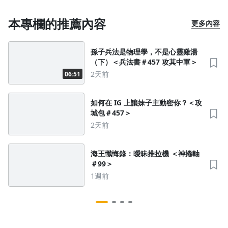
本專欄的推薦內容
更多內容
孫子兵法是物理學，不是心靈雞湯
（下）＜兵法書＃457 攻其中軍＞
2天前
06:51
沒有待播放的清單
去逛逛
如何在 IG 上讓妹子主動密你？＜攻
城包＃457＞
2天前
海王懺悔錄：曖昧推拉機 ＜神捲軸
＃99＞
1週前