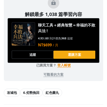
解鎖最多 1,038 篇學習內容
聊天工具＋經典智慧＝幸福的不敗
兵法 !
4.93
(
60
則評價)
5,968
追蹤
NT$699
/ 月
追蹤
選購方案
已購買方案？
登入帳號
可觀看的方案
攻城包
6.劣勢挽回
紅色藥丸