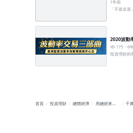
1年前
「不當韭菜
2020波
175
6
投資理財的黑
首頁
投資理財
總體經濟
用總經來看
千
外匯有搞頭
購
嗎?
資產」
得