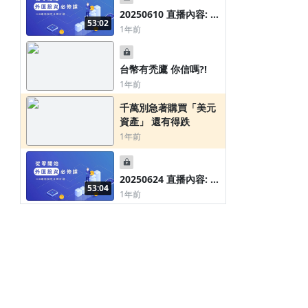
20250610 直播內容: 錢
53:02
變得開始越來越難賺...
1年前
CPI 與 PPI 呈現通縮的
跡象?!
台幣有禿鷹 你信嗎?!
1年前
千萬別急著購買「美元
資產」 還有得跌
1年前
20250624 直播內容: 以
53:04
伊戰爭迅速結束，帶來
1年前
的效益是?!
條款與政策