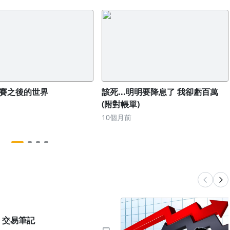
賽之後的世界
該死...明明要降息了 我卻虧百萬
(附對帳單)
10個月前
2025/2/18 交易筆記