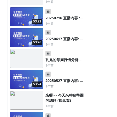
9個月前
1年前
上班族煉金術
20250716 直播內容 :
53:22
台灣關稅是多少?! 我看
1年前
到更可怕的東西是....
1月17日成功投資的人 不會隨時在市
場上投資 許多時候應該握有現金
20250617 直播內容: 八
53:26
大國家重點整理，你該
1年前
1年前
準備一下資金等新的機
上班族煉金術
會了!
孔兄的每周行情分析
20250428
1年前
20250527 直播內容: 最
53:24
難搞的「垃圾時間」
1年前
來喔~~ 今天來聊聊幣圈
的總經 (觀念篇)
1年前