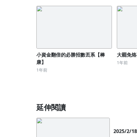
小資金翻倍的必勝招數丟系【棒
大罷免烙
康】
1年前
1年前
延伸閱讀