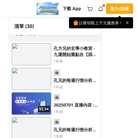
章節 1 (0)
下載 App
登入/註冊
每週更新系列
註冊領取上千元優惠券！
公告
清單
(30)
載 APP 領取獎勵，隨時吸收新知識
章節 2 (0)
🌞 PPA 避暑津貼．冷氣房升級｜
手機掃描下載
🥵 酷暑限時快閃｜單筆滿 NT$2,500 現
期間快閃活動
孔方兄的玄學小教室 -
折 NT$300、再贈最高 2% 點數回饋！
2 天前
九運開始重點在【因
🚀 酷暑來襲．偷偷在冷氣房升級 📈
⭐️ 【冷氣房進修 限時開跑】◾單筆滿
果】
1年前
NT$2,500 現折 NT$300◾活動期間：即
查看全部
日起 - 8/13（只有一週）-📣 酷暑季好康
\ 再加碼 /→ 點數回饋無上限🔥購買任一
課程 or 訂閱✅ 消費即享回饋 1% 點數
孔兄的每週行情分析
✅ 滿 $5,000 回饋 2% 點數🎁 此為 PPA
20250519
官方帳號 Line@ 專屬活動，加入好友👉
1年前
享有「渠道專屬活動」及「個人化推
播」！
20250701 直播內容 :
52:34
新風向是 「貨幣貶值的
1年前
時代要慎選資產」
孔兄的每週行情分析
20250505
1年前