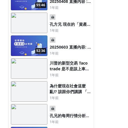
20250408 直播內容 :
55:46
川普到底想衝山小 讓我
1年前
來說給你聽
孔方兄 現在的「資產配
置」
1年前
20250603 直播內容: 台
52:36
灣央行行長報明牌 你們
1年前
要不要玩玩
川普的新型交易 Taco
trade 是不是該上車
了!?
1年前
為什麼現在社會這麼
亂!? 該跟你們講講 「九
運」
1年前
孔兄的每周行情分析
20250420
1年前