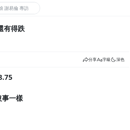
還有得跌
下
分享
字級
深色
.75
沒事一樣