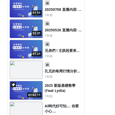
20250708 直播內容: 視
51:51
角改變 投資邏輯也會變
1年前
20250520 直播內容: 錢
52:31
繞了一大圈，怎麼感覺
1年前
沒賺錢...
寵粉專題 : 新年到 你該好好建立自
人家說豆豆那邊才會爽~ 可是黃
兄弟們 ! 主跌段要來了
己的運氣 Part3
豆豆怎麼會不爽咧?!
07:21
你準備好後系阿嗎?!
1年前
1年前
1年前
孔兄的每周行情分析
20250412
1年前
2025 新版基礎教學
(Feat Lydia)
01:02:11
1年前
AI時代好可怕.... 你要
10/14 短線多方個股操作教學
小心....