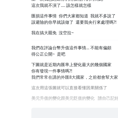
這次我就不演了.... 該怎樣就怎樣
匯損這件事情 你們大家都知道 我就不多說了
該避險的你早就該做了 還要我央行來處理嗎?!
我在搞大罷免 沒空拉~
我們在評論台幣升值這件事情... 不能有偏頗
得公正公開~ 是吧
下圖就是近期內匯率上變化最大的幾個國家
你有發現一件事情嗎?!
我們常常在講的外匯8大國家，之前都會幫大
這次用這張圖就可以直接看懂因果關係了
美元升值的變化跟美元貶值的變化 請自己記好，因