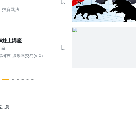
」投資戰法
動率線上講座
年前
科技-波動率交易(VIX)
萬別急著
買「美元
 還有
跌