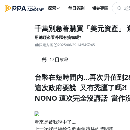
探索
每日簽到
領券專區
千萬別急著購買「美元資產」 
用總經來看外匯有搞頭嗎?
限定方案
2025/06/29 14:54
45
17
收藏
台幣在短時間內...再次升值到28
這次政府要說 又有禿鷹了嗎?!
NONO 這次完全沒講話 當作
看來是被我說中了....
上一次我已經給你們兩個禮拜的時間跑