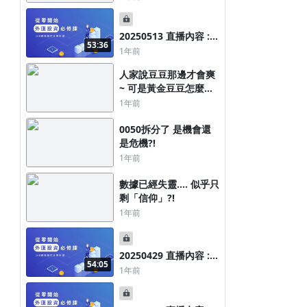
20250513 直播內容 :
53:36
台幣資產荒.... 股市卻驚
1年前
驚漲
人家說豆豆那邊才會爽
~ 可是黃金豆豆怎麼會
不爽咧?!
1年前
0050拆分了 是機會還
是危機?!
1年前
數據已經失靈.... 似乎只
剩「信仰」?!
1年前
20250429 直播內容 : 4
54:05
月大回顧 現在是進場還
1年前
是離場?!