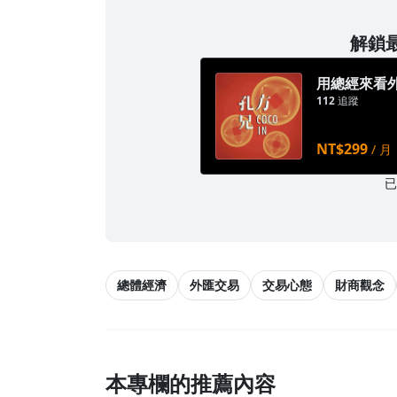
解鎖最
用總經來看
112
追蹤
NT$299
/ 月
總體經濟
外匯交易
交易心態
財商觀念
本專欄的推薦內容