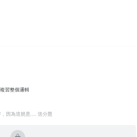
家複習整個邏輯
為這就是.... 送分題